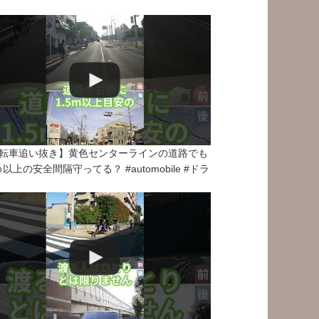
転車追い抜き】黄色センターラインの道路でも
5ｍ以上の安全間隔守ってる？ #automobile #ドラ