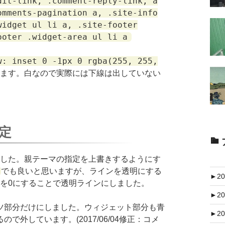
dit-link, .comment-reply-link, a
omments-pagination a, .site-info
widget ul li a, .site-footer
ooter .widget-area ul li a
w: inset 0 -1px 0 rgba(255, 255,
ます。白なので実際には下線は出していない
設定
追記しました。親テーマの指定を上書きするようにす
でも良いと思いますが、ラインを透明にする
►
20
を0にすることで透明ラインにしました。
►
20
部分だけにしました。ウィジェット部分も青
►
20
外しています。(2017/06/04修正：コメ