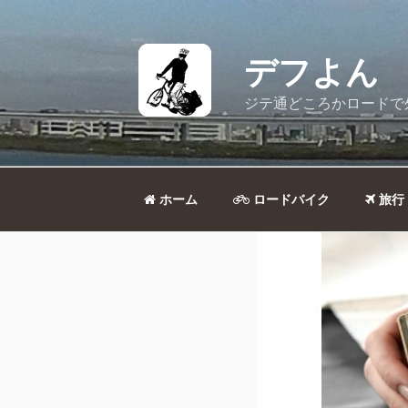
コ
ン
テ
デフよん
ン
ツ
ジテ通どころかロードで
へ
ス
キ
ッ
ホーム
ロードバイク
旅行
プ