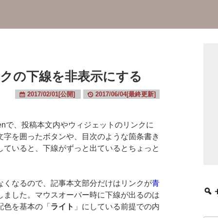
nでリンクの下線を非表示にする
2017/02/01[公開]
2017/06/04[最終更新]
nteenで、投稿本文内やウィジェットのリンクに
文字を囲ったボタンや、目次のような箇条書き
していると、下線がずっと出ているとちょっと
くなるので、記事本文部分だけはリンクが
青
しました。マウスオーバー時に下線が出るのは
配色を基本の「
ライト
」にしている前提での内