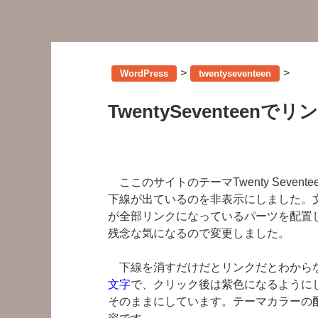
>
>
WordPress
twentyseventeen
TwentySeventee
ここのサイトのテーマTwenty Seve
下線が出ているのを非表示にしました。
が全部リンクになっているパーツを配置
残念な気になるので変更しました。
下線を消すだけだとリンクだとわからな
文字
で、クリック後は紫色になるように
そのままにしています。テーマカラーの