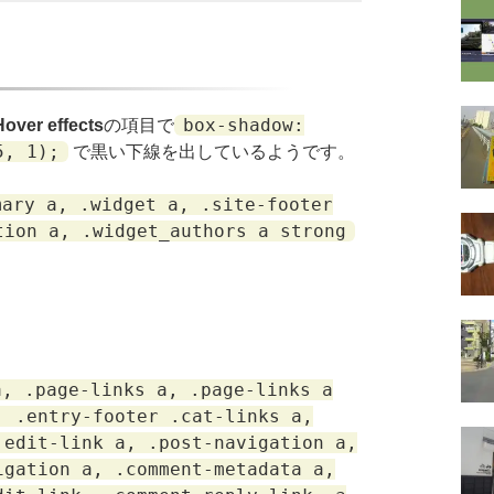
box-shadow:
Hover effects
の項目で
5, 1);
で黒い下線を出しているようです。
mary a, .widget a, .site-footer
tion a, .widget_authors a strong
a, .page-links a, .page-links a
, .entry-footer .cat-links a,
.edit-link a, .post-navigation a,
igation a, .comment-metadata a,