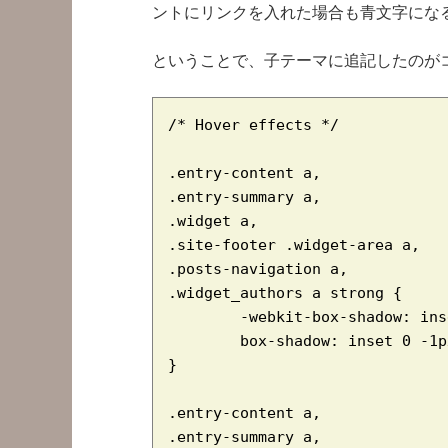
ントにリンクを入れた場合も青文字にな
ということで、子テーマに追記したのが
/* Hover effects */

.entry-content a,

.entry-summary a,

.widget a,

.site-footer .widget-area a,

.posts-navigation a,

.widget_authors a strong {

        -webkit-box-shadow: ins
        box-shadow: inset 0 -1p
}

.entry-content a,

.entry-summary a,
