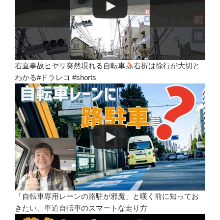
右直事故ヒヤリ突然現れる自転車
右折は徐行が大切と
わかる#ドラレコ #shorts
「自転車専用レーンの路駐が邪魔」と嘆く前に知ってお
きたい、車道自転車のスマートな走り方