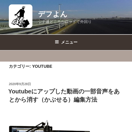
コ
ン
デフよん
テ
ジテ通どころかロードで外回り
ン
ツ
へ
メニュー
ス
キ
ッ
カテゴリー:
YOUTUBE
プ
投
2020年9月28日
稿
Youtubeにアップした動画の一部音声をあ
日:
とから消す（かぶせる）編集方法