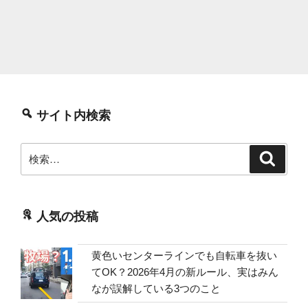
を
か
け
る
方
法”
の
サイト内検索
検
検
索
索:
人気の投稿
黄色いセンターラインでも自転車を抜い
てOK？2026年4月の新ルール、実はみん
なが誤解している3つのこと