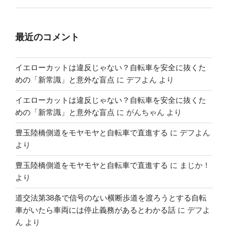
最近のコメント
イエローカットは違反じゃない？自転車を安全に抜くた
めの「新常識」と意外な盲点
に
デフよん
より
イエローカットは違反じゃない？自転車を安全に抜くた
めの「新常識」と意外な盲点
に
がんちゃん
より
豊玉陸橋側道をモヤモヤと自転車で直進する
に
デフよん
より
豊玉陸橋側道をモヤモヤと自転車で直進する
に
まじか！
より
道交法第38条で信号のない横断歩道を渡ろうとする自転
車がいたら車両には停止義務があるとわかる話
に
デフよ
ん
より