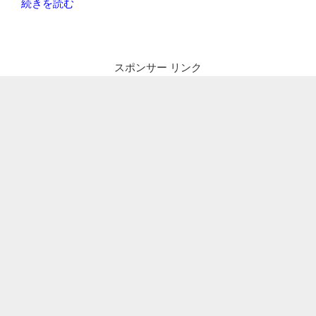
“Youtube
続きを読む
せ
に
る）
上
編
げ
集
スポンサー リンク
た
方
動
法”
画
の
に
カ
ス
タ
ム
ぼ
か
し
（モ
ザ
イ
ク）