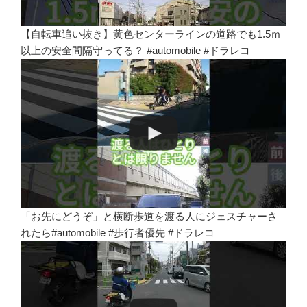
【自転車追い抜き】黄色センターラインの道路でも1.5ｍ
以上の安全間隔守ってる？ #automobile #ドラレコ
「お先にどうぞ」と横断歩道を渡る人にジェスチャーさ
れたら#automobile #歩行者優先 #ドラレコ