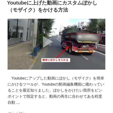
稿
プ
Youtubeに上げた動画にカスタムぼかし
日:
し
（モザイク）をかける方法
た
動
画
の
一
部
音
声
を
あ
と
Youtubeにアップした動画にぼかし（モザイク）を簡単
か
にかけるツールが、Youtubeの動画編集機能に備わってい
ら
ることを最近知りました。ぼかしをかけたい箇所をピン
消
ポイントで指定すると、動画の再生に合わせてある程度
す
自動 …
（か
ぶ