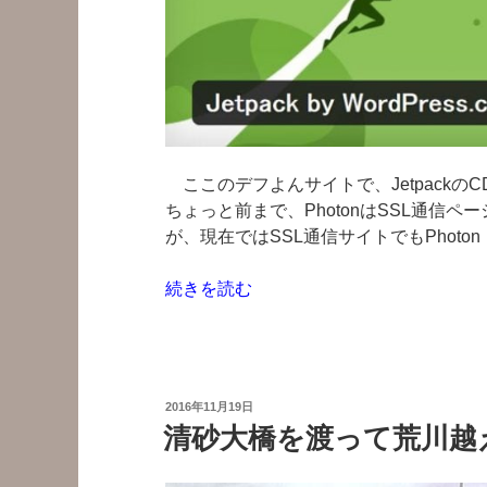
ここのデフよんサイトで、JetpackのC
ちょっと前まで、PhotonはSSL通信
が、現在ではSSL通信サイトでもPhoton
“こ
続きを読む
こ
の
常
時
投
2016年11月19日
SSL
稿
清砂大橋を渡って荒川越
日:
ブ
ロ