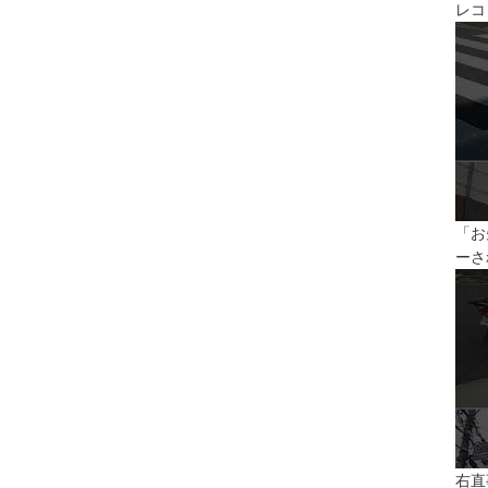
レコ
「お
ーさ
右直