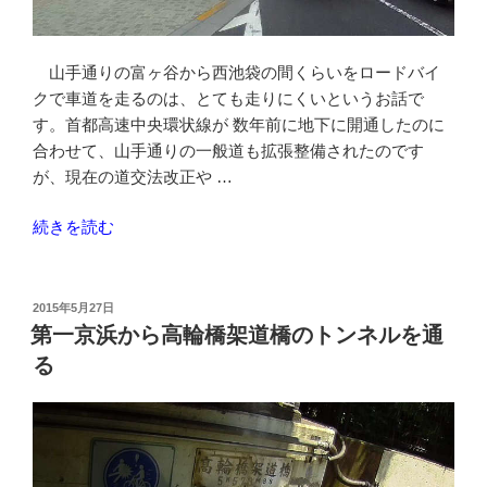
転
車
で
山手通りの富ヶ谷から西池袋の間くらいをロードバイ
は
クで車道を走るのは、とても走りにくいというお話で
通
す。首都高速中央環状線が 数年前に地下に開通したのに
り
合わせて、山手通りの一般道も拡張整備されたのです
た
が、現在の道交法改正や …
く
“整
続きを読む
な
備
い”
さ
の
れ
投
2015年5月27日
稿
た
第一京浜から高輪橋架道橋のトンネルを通
日:
の
る
に
山
手
通
り