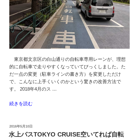
東京都文京区の白山通りの自転車専用レーンが、理想
的に自転車で走りやすくなっていてびっくしました。た
だ一点の変更（駐車ラインの書き方）を変更しただけ
で、こんなに上手くいくのかという驚きの改善方法で
す。 2018年4月のス …
“白
続きを読む
山
通
り
投
2016年5月10日
稿
の
水上バスTOKYO CRUISE空いてれば自転
日: