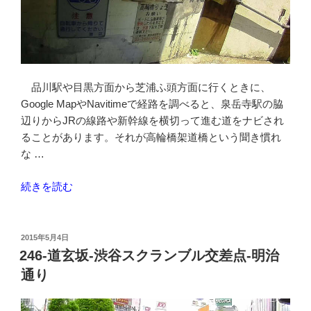
の
車
道
は
自
品川駅や目黒方面から芝浦ふ頭方面に行くときに、
転
Google MapやNavitimeで経路を調べると、泉岳寺駅の脇
車
辺りからJRの線路や新幹線を横切って進む道をナビされ
で
ることがあります。それが高輪橋架道橋という聞き慣れ
走
な …
り
に
“第
続きを読む
く
一
い”
京
の
浜
投
2015年5月4日
稿
か
246-道玄坂-渋谷スクランブル交差点-明治
日:
ら
通り
高
輪