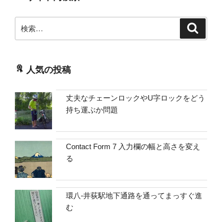
検
検
索
索:
人気の投稿
丈夫なチェーンロックやU字ロックをどう
持ち運ぶか問題
Contact Form 7 入力欄の幅と高さを変え
る
環八-井荻駅地下通路を通ってまっすぐ進
む