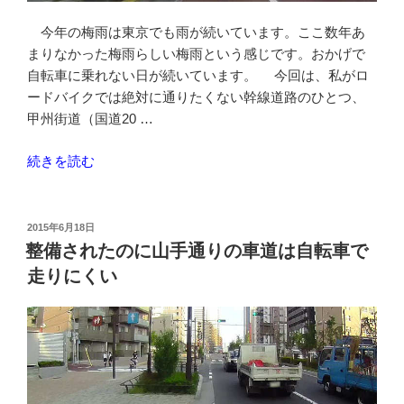
今年の梅雨は東京でも雨が続いています。ここ数年あ
まりなかった梅雨らしい梅雨という感じです。おかげで
自転車に乗れない日が続いています。 今回は、私がロ
ードバイクでは絶対に通りたくない幹線道路のひとつ、
甲州街道（国道20 …
“甲
続きを読む
州
街
道
投
2015年6月18日
稿
の
整備されたのに山手通りの車道は自転車で
日:
仙
走りにくい
川〜
調
布
間
は
自