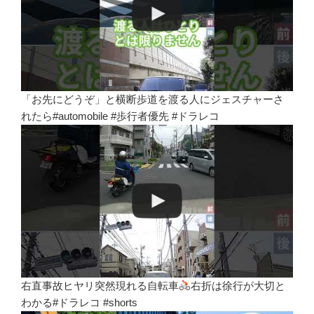
「お先にどうぞ」と横断歩道を渡る人にジェスチャーさ
れたら#automobile #歩行者優先 #ドラレコ
右直事故ヒヤリ突然現れる自転車
右折は徐行が大切と
わかる#ドラレコ #shorts