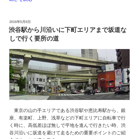
て
上
驚
バ
い
ス
投
2016年5月6日
た”
稿
TOKYO
渋谷駅から川沿いに下町エリアまで坂道な
日:
の
CRUISE
しで行く要所の道
空
い
て
れ
ば
自
転
車
を
東京の山の手エリアである渋谷駅や恵比寿駅から、銀
数
座、有楽町、上野、浅草などの下町エリアに自転車で行
台
く時に、高低差ほぼ無しで平地を進んで行きたい時、渋
乗
谷川沿いに坂道を避けて走るための重要ポイントのご紹
せ