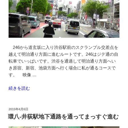
橋
架
道
橋
の
ト
ン
246から道玄坂に入り渋谷駅前のスクランブル交差点を
ネ
越えて明治通り方面に進むルートです。246はジテ通の自
ル
転車でいっぱいです。渋谷を通過して明治通り方面へい
を
き原宿、新宿、池袋方面へ行く場合に私が通るコースで
通
す。 映像 …
る”
の
“246-
続きを読む
道
玄
坂-
投
2015年4月6日
稿
渋
環八-井荻駅地下通路を通ってまっすぐ進む
日:
谷