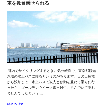
自
車を数台乗せられる
転
車
専
用
レ
ー
ン
が
走
り
や
す
都内でサイクリングするときに気分転換で、東京都観光
く
汽船の水上バスに乗るというのがあります。日の出桟橋
変
から浅草まで、水上バスで観光と移動を兼ねて乗りに行
わ
ったら、ゴールデンウイーク真っ只中、混んでいて乗れ
っ
ませんでしたという …
て
い
“水
続きを読む