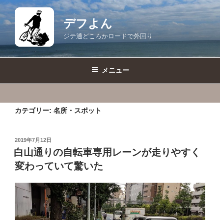
コ
ン
デフよん
テ
ジテ通どころかロードで外回り
ン
ツ
へ
メニュー
ス
キ
ッ
カテゴリー:
名所・スポット
プ
投
2019年7月12日
稿
白山通りの自転車専用レーンが走りやすく
日:
変わっていて驚いた