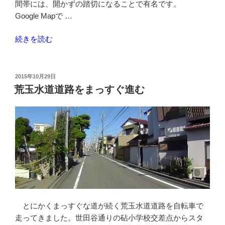
間帯には、開かずの踏切になることで有名です。
道
Google Mapで …
な
し
“京
続きを読む
で
王
行
線-
く
桜
要
投
2015年10月29日
稿
上
荒玉水道道路をまっすぐ進む
所
日:
水
の
駅
道”
の
の
開
か
ず
の
踏
切
とにかくまっすぐな道が続く荒玉水道道路を自転車で
を
走ってきました。世田谷通りの砧小学校交差点からスタ
駅