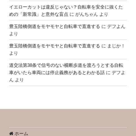
イエローカットは違反じゃない？自転車を安全に抜くた
めの「新常識」と意外な盲点
に
がんちゃん
より
豊玉陸橋側道をモヤモヤと自転車で直進する
に
デフよん
より
豊玉陸橋側道をモヤモヤと自転車で直進する
に
まじか！
より
道交法第38条で信号のない横断歩道を渡ろうとする自転
車がいたら車両には停止義務があるとわかる話
に
デフよ
ん
より
ホーム