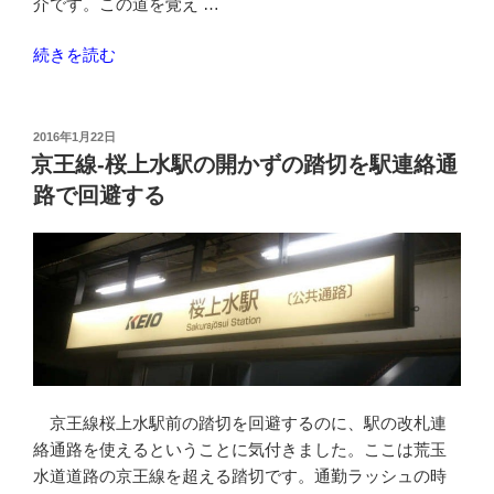
介です。この道を覚え …
ら
れ
“渋
続きを読む
る”
谷
の
駅
か
投
2016年1月22日
稿
ら
京王線-桜上水駅の開かずの踏切を駅連絡通
日:
川
路で回避する
沿
い
に
下
町
エ
リ
ア
京王線桜上水駅前の踏切を回避するのに、駅の改札連
ま
絡通路を使えるということに気付きました。ここは荒玉
で
水道道路の京王線を超える踏切です。通勤ラッシュの時
坂