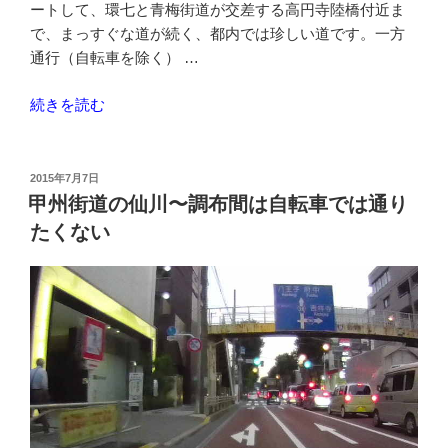
ートして、環七と青梅街道が交差する高円寺陸橋付近ま
連
で、まっすぐな道が続く、都内では珍しい道です。一方
絡
通行（自転車を除く） …
通
路
“荒
続きを読む
で
玉
回
水
避
道
投
2015年7月7日
す
稿
道
甲州街道の仙川〜調布間は自転車では通り
る”
日:
路
の
たくない
を
ま
っ
す
ぐ
進
む”
の