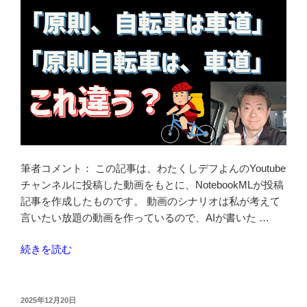
違
反
じ
ゃ
な
い？
自
転
車
を
筆者コメント： この記事は、わたくしデフよんのYoutube
安
チャンネルに投稿した動画をもとに、NotebookMLが投稿
全
記事を作成したものです。 動画のシナリオは私が考えて
に
言いたい放題の動画を作っているので、AIが書いた …
抜
く
“「自
続きを読む
た
転
め
車
の
は
投
2025年12月20日