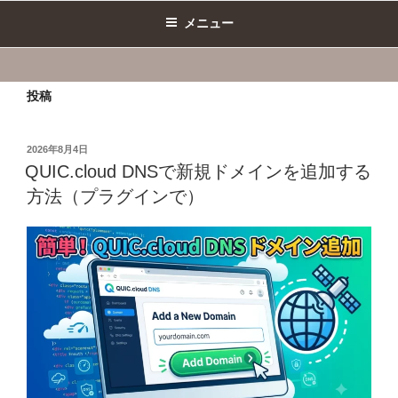
メニュー
投稿
投
2026年8月4日
稿
QUIC.cloud DNSで新規ドメインを追加する
日:
方法（プラグインで）