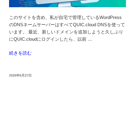
このサイトを含め、私が自宅で管理しているWordPress
のDNSネームサーバーはすべてQUIC.cloud DNSを使って
います。 最近、新しいドメインを追加しようと久しぶり
にQUIC.cloudにログインしたら、以前 …
“QUIC.cloud
続きを読む
DNS
で
新
投
2026年6月27日
稿
規
日:
ド
メ
イ
ン
を
追
加