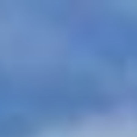
コ
ン
テ
ン
ツ
へ
ス
キ
ッ
プ