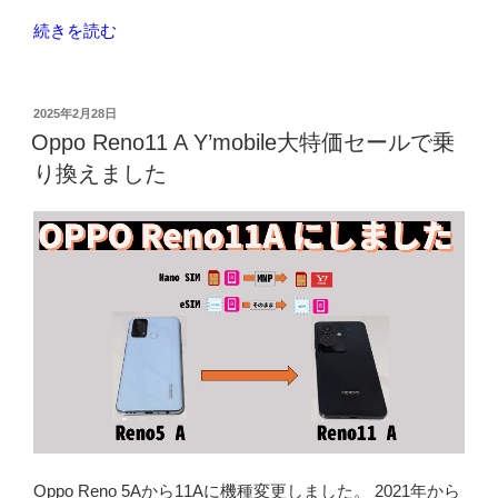
た
“黄
続きを読む
い
色
意
い
外
セ
投
2025年2月28日
な
稿
ン
Oppo Reno11 A Y’mobile大特価セールで乗
ル
日:
タ
り換えました
ー
ー
ル
ラ
の
イ
真
ン
実”
で
の
も
自
転
車
を
抜
い
Oppo Reno 5Aから11Aに機種変更しました。 2021年から