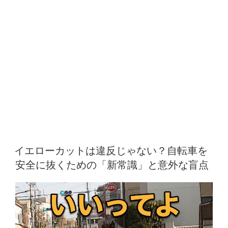
す
る
方
法
（プ
ラ
グ
イ
ン
で）”
の
イエローカットは違反じゃない？自転車を
安全に抜くための「新常識」と意外な盲点