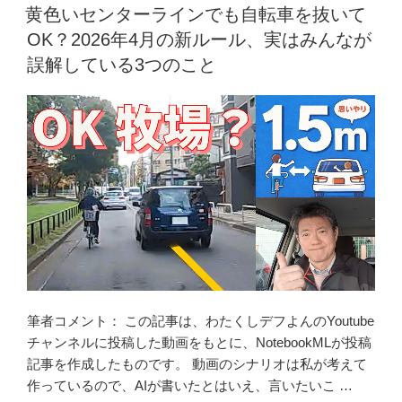
「新
稿
車
黄色いセンターラインでも自転車を抜いて
日:
常
道
OK？2026年4月の新ルール、実はみんなが
識」
が
誤解している3つのこと
と
原
意
則」
外
は
な
誤
盲
解？
点”
青
の
切
符
時
代
に
知
筆者コメント： この記事は、わたくしデフよんのYoutube
っ
チャンネルに投稿した動画をもとに、NotebookMLが投稿
て
記事を作成したものです。 動画のシナリオは私が考えて
お
作っているので、AIが書いたとはいえ、言いたいこ …
き