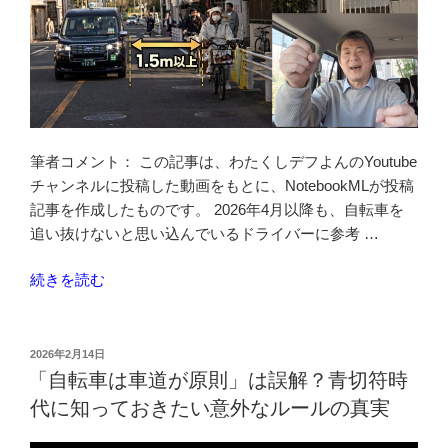
筆者コメント： この記事は、わたくしデフよんのYoutube
チャンネルに投稿した動画をもとに、NotebookMLが投稿
記事を作成したものです。 2026年4月以降も、自転車を
追い抜けないと思い込んでいるドライバーに参考 …
“イ
続きを読む
エ
ロ
ー
投
2026年2月14日
稿
カ
「自転車は車道が原則」は誤解？青切符時
日:
ッ
代に知っておきたい意外なルールの真実
ト
は