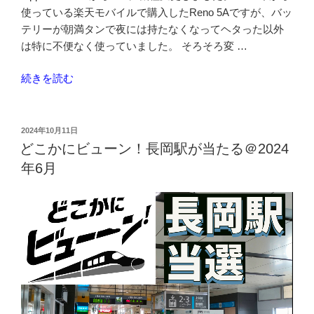
て
使っている楽天モバイルで購入したReno 5Aですが、バッ
OK？
テリーが朝満タンで夜には持たなくなってヘタった以外
2026
は特に不便なく使っていました。 そろそろ変 …
年
4
“Oppo
続きを読む
月
Reno11
の
A
新
Y’mobile
投
2024年10月11日
ル
稿
大
どこかにビューン！長岡駅が当たる＠2024
日:
ー
特
年6月
ル、
価
実
セ
は
ー
み
ル
ん
で
な
乗
が
り
誤
換
解
え