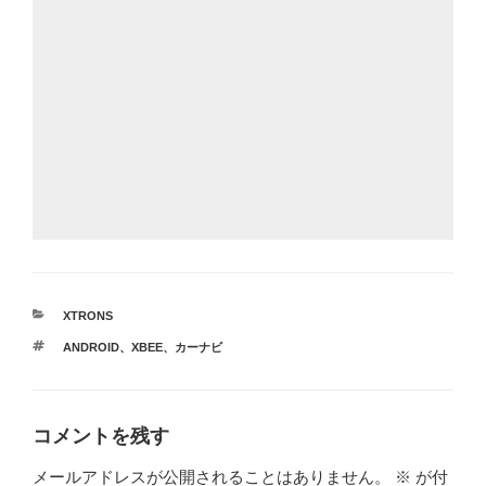
カ
XTRONS
テ
タ
ANDROID
、
XBEE
、
カーナビ
ゴ
グ
リ
ー
コメントを残す
メールアドレスが公開されることはありません。
※
が付