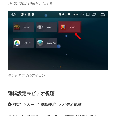
TV_01 ISDB-T(Rishta) にする
テレビアプリのアイコン
運転設定⇒ビデオ視聴
設定 ⇒ カー ⇒
運転設定
⇒ ビデオ視聴