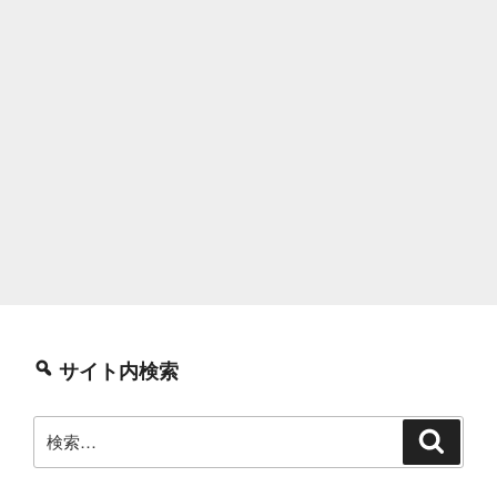
サイト内検索
検
検
索
索: