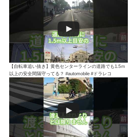
【自転車追い抜き】黄色センターラインの道路でも1.5ｍ
以上の安全間隔守ってる？ #automobile #ドラレコ