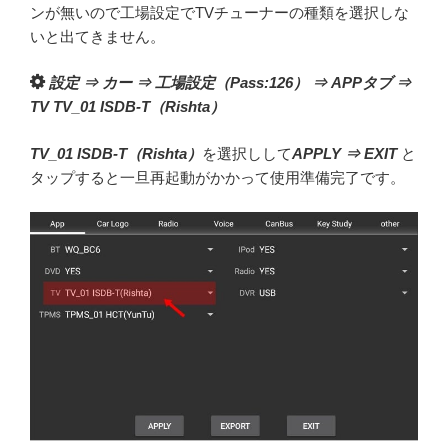
ンが無いので工場設定でTVチューナーの種類を選択しな
いと出てきません。
設定 ⇒ カー ⇒ 工場設定（Pass:126） ⇒ APPタブ ⇒
TV TV_01 ISDB-T（Rishta）
TV_01 ISDB-T（Rishta）
を選択しして
APPLY ⇒ EXIT
と
タップすると一旦再起動がかかって使用準備完了です。