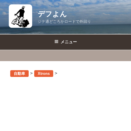
コ
ン
デフよん
テ
ジテ通どころかロードで外回り
ン
ツ
へ
メニュー
ス
キ
ッ
プ
>
>
自動車
Xtrons