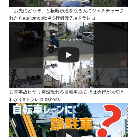
「お先にどうぞ」と横断歩道を渡る人にジェスチャーさ
れたら#automobile #歩行者優先 #ドラレコ
右直事故ヒヤリ突然現れる自転車
右折は徐行が大切と
わかる#ドラレコ #shorts