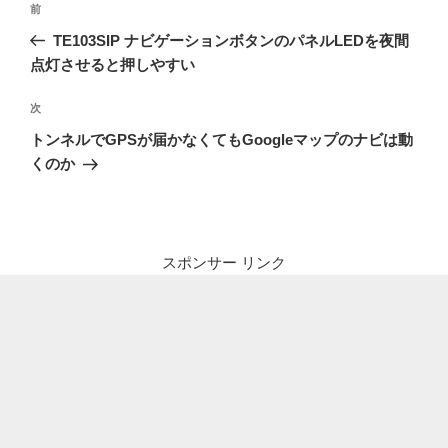
前
前
稿
の
TE103SIP ナビゲーションボタンのパネルLEDを夜間
ナ
投
点灯させると押しやすい
ビ
稿
ゲ
次
次
の
ー
トンネルでGPSが届かなくてもGoogleマップのナビは動
投
シ
くのか
稿
ョ
ン
スポンサー リンク