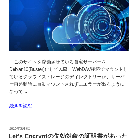
このサイトを稼働させている自宅サーバーを
Debian10(Buster)にして以降、WebDAV接続でマウントし
ているクラウドストレージのディレクトリーが、サーバ
ー再起動時に自動マウントされずにエラーが出るように
なって …
“Debian10
続きを読む
の
fstab
で
投
2020年3月9日
稿
_netdev
Let’s Encryptの失効対象の証明書があった