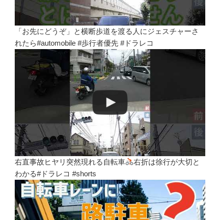
「お先にどうぞ」と横断歩道を渡る人にジェスチャーさ
れたら#automobile #歩行者優先 #ドラレコ
右直事故ヒヤリ突然現れる自転車
右折は徐行が大切と
わかる#ドラレコ #shorts