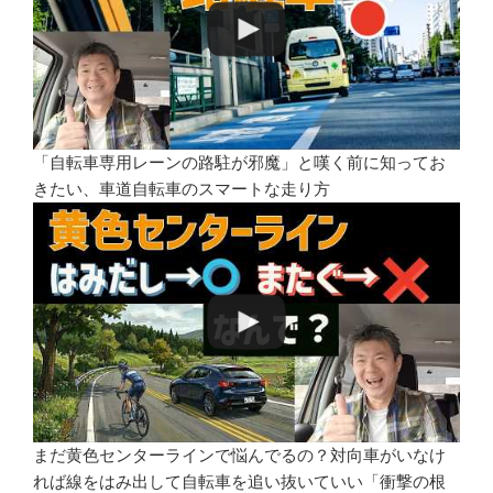
「自転車専用レーンの路駐が邪魔」と嘆く前に知ってお
きたい、車道自転車のスマートな走り方
まだ黄色センターラインで悩んでるの？対向車がいなけ
れば線をはみ出して自転車を追い抜いていい「衝撃の根