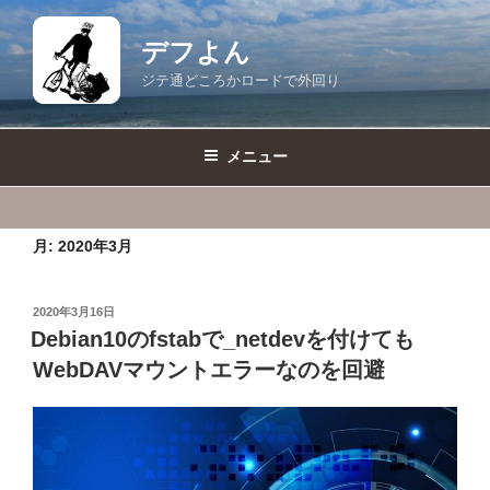
コ
ン
デフよん
テ
ジテ通どころかロードで外回り
ン
ツ
へ
メニュー
ス
キ
ッ
月:
2020年3月
プ
投
2020年3月16日
稿
Debian10のfstabで_netdevを付けても
日:
WebDAVマウントエラーなのを回避