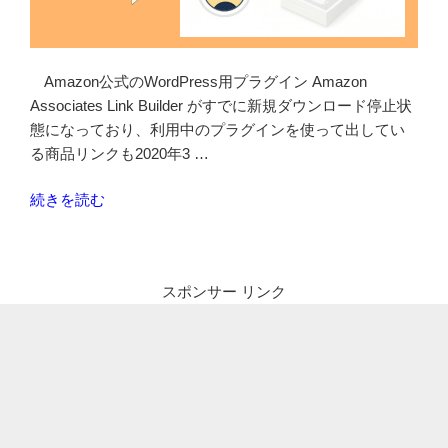
カ
ス
タ
Amazon公式のWordPress用プラグイン Amazon
マ
Associates Link Builder がすでに新規ダウンロード停止状
イ
態になっており、利用中のプラグインを使って出してい
ズ
る商品リンクも2020年3 …
と
使
“Amazon
続きを読む
い
Auto
方”
Links
の
プ
スポンサー リンク
ラ
グ
イ
ン
が
Amazon
公