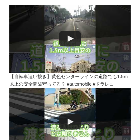
【自転車追い抜き】黄色センターラインの道路でも1.5ｍ
以上の安全間隔守ってる？ #automobile #ドラレコ