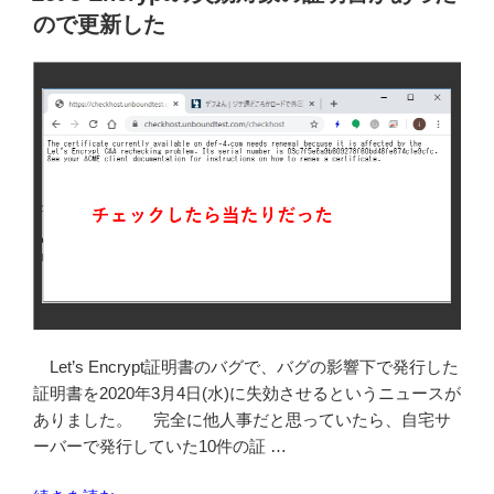
日:
を
ので更新した
付
け
て
も
WebDAV
マ
ウ
ン
ト
エ
ラ
ー
な
Let’s Encrypt証明書のバグで、バグの影響下で発行した
の
証明書を2020年3月4日(水)に失効させるというニュースが
を
ありました。 完全に他人事だと思っていたら、自宅サ
回
ーバーで発行していた10件の証 …
避”
の