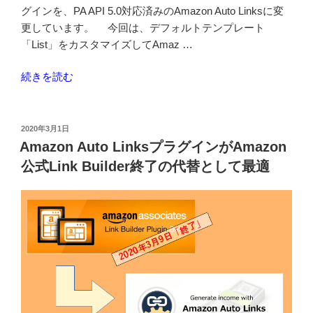
し
グインを、PA API 5.0対応済みのAmazon Auto Linksに変
た”
更しています。 今回は、デフォルトテンプレート
の
「List」をカスタマイズしてAmaz …
“Amazon
続きを読む
Auto
Links
プ
投
2020年3月1日
稿
ラ
Amazon Auto LinksプラグインがAmazon
日:
グ
公式Link Builder終了の代替として最適
イ
ン
の
テ
ン
プ
レ
ー
ト