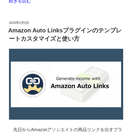
“Let’s
続きを読む
Encrypt
の
失
投
2020年3月5日
稿
効
Amazon Auto Linksプラグインのテンプレ
日:
対
ートカスタマイズと使い方
象
の
証
明
書
が
あ
っ
た
の
で
更
新
先日からAmazonアソシエイトの商品リンクを出すプラ