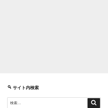
式
Link
Builder
終
了
の
代
替
と
し
て
最
適”
の
サイト内検索
検
検
索
索: