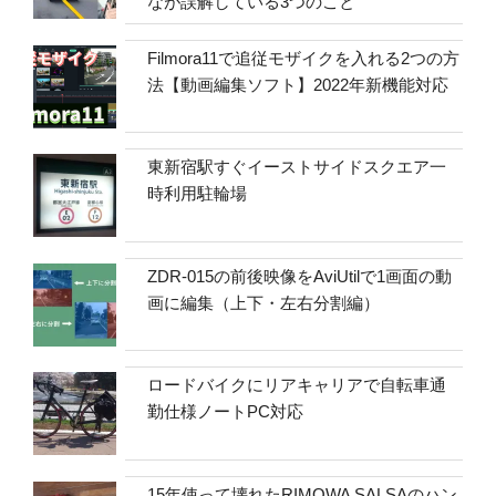
なが誤解している3つのこと
Filmora11で追従モザイクを入れる2つの方
法【動画編集ソフト】2022年新機能対応
東新宿駅すぐイーストサイドスクエア一
時利用駐輪場
ZDR-015の前後映像をAviUtilで1画面の動
画に編集（上下・左右分割編）
ロードバイクにリアキャリアで自転車通
勤仕様ノートPC対応
15年使って壊れたRIMOWA SALSAのハン