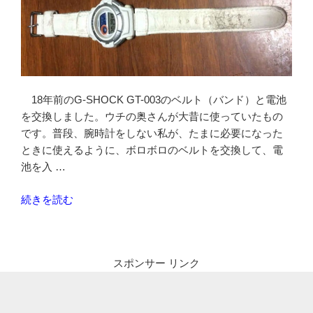
ク
カ
メ
ラ
を
買
18年前のG-SHOCK GT-003のベルト（バンド）と電池
っ
を交換しました。ウチの奥さんが大昔に使っていたもの
て
です。普段、腕時計をしない私が、たまに必要になった
み
ときに使えるように、ボロボロのベルトを交換して、電
た
池を入 …
QRBM100（JW0004）
編”
“G-
続きを読む
の
SHOCK
GT-
003
スポンサー リンク
の
ベ
ル