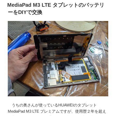
稿
ぶ
MediaPad M3 LTE タブレットのバッテリ
日:
り
ーをDIYで交換
に
8
イ
ン
チ
Android
タ
ブ
レ
ッ
ト
を
買
い
替
うちの奥さんが使っているHUAWEIのタブレット
え
MediaPad M3 LTE プレミアムですが、使用歴２年を超え
る”