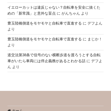
イエローカットは違反じゃない？自転車を安全に抜くた
めの「新常識」と意外な盲点
に
がんちゃん
より
豊玉陸橋側道をモヤモヤと自転車で直進する
に
デフよん
より
豊玉陸橋側道をモヤモヤと自転車で直進する
に
まじか！
より
道交法第38条で信号のない横断歩道を渡ろうとする自転
車がいたら車両には停止義務があるとわかる話
に
デフよ
ん
より
ホーム