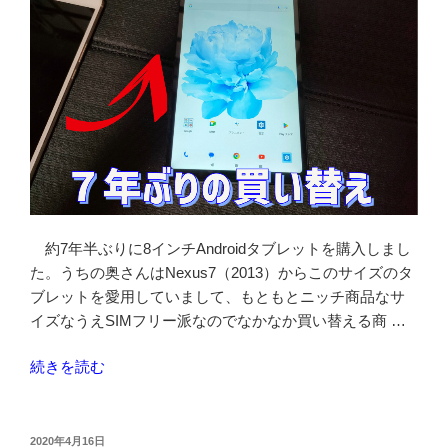
約7年半ぶりに8インチAndroidタブレットを購入しまし
た。うちの奥さんはNexus7（2013）からこのサイズのタ
ブレットを愛用していまして、もともとニッチ商品なサ
イズなうえSIMフリー派なのでなかなか買い替える商 …
“【Headwolf
続きを読む
FPad5】
7
年
投
2020年4月16日