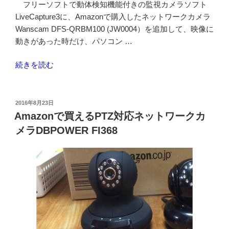
フリーソフトで動体検知機能付きの監視カメラソフト
DIY
LiveCapture3に、Amazonで購入したネットワークカメラ
で
Wanscam DFS-QRBM100 (JW0004）を追加して、映像に
交
動きがあった時だけ、パソコン …
換”
の
“LiveCapture3
続きを読む
で
WANSCAM
JW0004
投
2016年8月23日
稿
の
Amazonで買えるPTZ対応ネットワークカ
日:
カ
メラDBPOWER FI368
メ
ラ
を
追
加
し
て
動