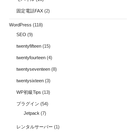
固定電話FAX
(2)
WordPress
(118)
SEO
(9)
twentyfifteen
(15)
twentyfourteen
(4)
twentyseventeen
(8)
twentysixteen
(3)
WP初級Tips
(13)
プラグイン
(54)
Jetpack
(7)
レンタルサーバー
(1)