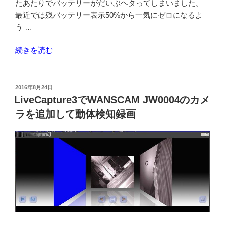
たあたりでバッテリーがだいぶヘタってしまいました。
の
最近では残バッテリー表示50%から一気にゼロになるよ
う …
“MediaPad
続きを読む
M3
LTE
タ
投
2016年8月24日
稿
ブ
LiveCapture3でWANSCAM JW0004のカメ
日:
レ
ラを追加して動体検知録画
ッ
ト
の
バ
ッ
テ
リ
ー
を