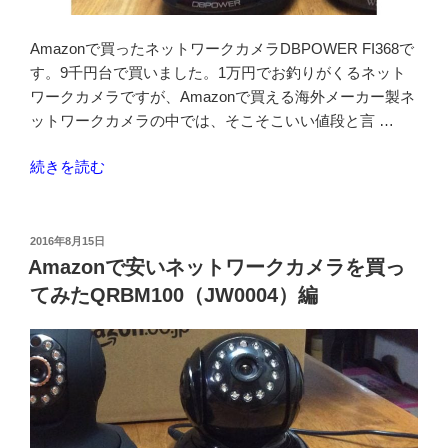
体
検
Amazonで買ったネットワークカメラDBPOWER FI368で
知
す。9千円台で買いました。1万円でお釣りがくるネット
録
ワークカメラですが、Amazonで買える海外メーカー製ネ
画”
ットワークカメラの中では、そこそこいい値段と言 …
の
“Amazon
続きを読む
で
買
え
投
2016年8月15日
稿
る
Amazonで安いネットワークカメラを買っ
日:
PTZ
てみたQRBM100（JW0004）編
対
応
ネ
ッ
ト
ワ