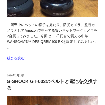
ー
ク
カ
メ
ラ
留守中のペットの様子を見たり、防犯カメラ、監視カ
DBPOWER
メラとしてAmazonで売ってる安いネットワークカメラを
FI368”
2台買ってみました。今回は、5千円台で買える中華
の
WANSCAM製のDFS-QRBM100-BKを設定してみました。
…
“Amazon
続きを読む
で
安
い
投
2016年1月16日
稿
ネ
G-SHOCK GT-003のベルトと電池を交換す
日:
ッ
る
ト
ワ
ー