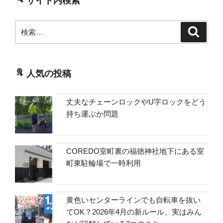
サイト内検索
検
検
索
索:
人気の投稿
丈夫なチェーンロックやU字ロックをどう
持ち運ぶか問題
COREDO室町裏の福徳神社地下にある室
町東駐輪場で一時利用
黄色いセンターラインでも自転車を抜い
てOK？2026年4月の新ルール、実はみん