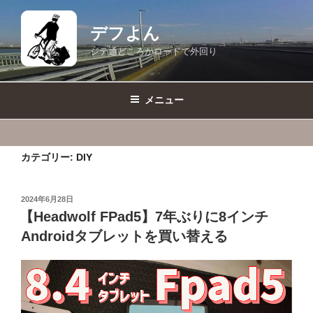
コ
ン
デフよん
テ
ジテ通どころかロードで外回り
ン
ツ
へ
メニュー
ス
キ
ッ
カテゴリー:
DIY
プ
投
2024年6月28日
稿
【Headwolf FPad5】7年ぶりに8インチ
日:
Androidタブレットを買い替える