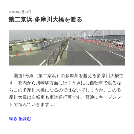
谷
通
投
2015年3月23日
稿
り
第二京浜-多摩川大橋を渡る
日:
多
摩
川
を
越
え
る
多
国道1号線（第二京浜）の多摩川を越える多摩川大橋で
摩
す。都内から川崎駅方面に行くときにに自転車で渡るな
水
らこの多摩川大橋になるのではないでしょうか。この多
道
摩川大橋は自転車も車道通行可です。普通にキープレフ
橋”
トで進んでいきます …
の
“第
続きを読む
二
京