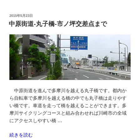
橋
と
投
2015年5月23日
稿
新
中原街道-丸子橋-市ノ坪交差点まで
日:
二
子
橋
を
渡
っ
て
多
摩
中原街道を進んで多摩川を越える丸子橋です。都内か
川
ら自転車で多摩川を越える橋の中でも丸子橋は走りやす
越
い橋です。車道を走って橋を越えることができます。多
え”
摩川サイクリングコースと組み合わせれば川崎市の全域
の
にアクセスしやすい橋 …
“中
続きを読む