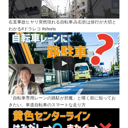
右直事故ヒヤリ突然現れる自転車
右折は徐行が大切と
わかる#ドラレコ #shorts
「自転車専用レーンの路駐が邪魔」と嘆く前に知ってお
きたい、車道自転車のスマートな走り方