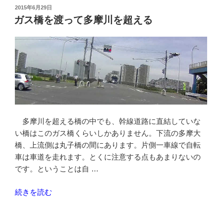
路-
投
2015年6月29日
稿
多
ガス橋を渡って多摩川を超える
日:
摩
川
を
超
え
る
大
師
多摩川を超える橋の中でも、幹線道路に直結していな
橋”
い橋はこのガス橋くらいしかありません。下流の多摩大
の
橋、上流側は丸子橋の間にあります。片側一車線で自転
車は車道を走れます。とくに注意する点もあまりないの
です。ということは自 …
“ガ
続きを読む
ス
橋