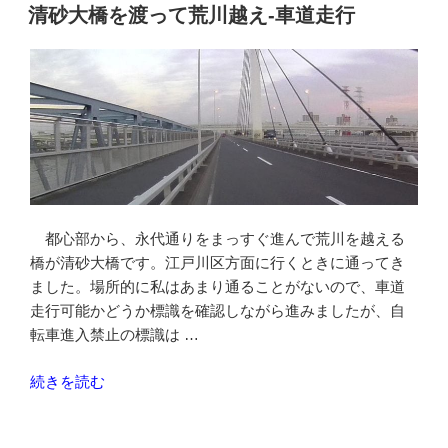
は”
稿
を
清砂大橋を渡って荒川越え-車道走行
日:
の
通
っ
て
荒
川
を
渡
る-
車
都心部から、永代通りをまっすぐ進んで荒川を越える
道
橋が清砂大橋です。江戸川区方面に行くときに通ってき
走
ました。場所的に私はあまり通ることがないので、車道
行”
走行可能かどうか標識を確認しながら進みましたが、自
の
転車進入禁止の標識は …
“清
続きを読む
砂
大