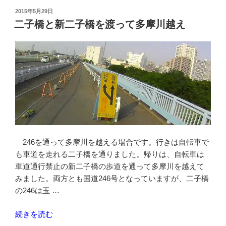
浜-
投
2015年5月29日
稿
多
二子橋と新二子橋を渡って多摩川越え
日:
摩
川
を
超
え
る
六
郷
橋”
246を通って多摩川を越える場合です。行きは自転車で
の
も車道を走れる二子橋を通りました。帰りは、自転車は
車道通行禁止の新二子橋の歩道を通って多摩川を越えて
みました。両方とも国道246号となっていますが、二子橋
の246は玉 …
“二
続きを読む
子