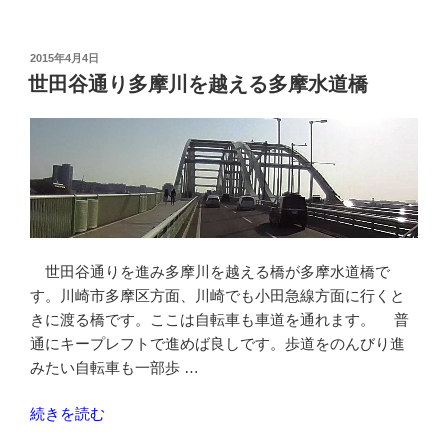
原
街
道-
投
2015年4月4日
稿
丸
世田谷通り多摩川を越える多摩水道橋
日:
子
橋-
市
ノ
坪
交
差
点
世田谷通りを進み多摩川を越える橋が多摩水道橋で
ま
す。川崎市多摩区方面、川崎でも小田急線方面に行くと
で”
きに渡る橋です。ここは自転車も車道を通れます。 普
の
通にキープレフトで進めば良しです。歩道をのんびり進
みたい自転車も一部歩 …
“世
続きを読む
田