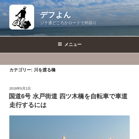
コ
ン
デフよん
テ
ジテ通どころかロードで外回り
ン
ツ
へ
メニュー
ス
キ
ッ
カテゴリー:
川を渡る橋
プ
投
2018年5月1日
稿
国道6号 水戸街道 四ツ木橋を自転車で車道
日:
走行するには