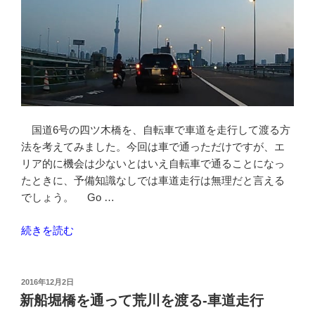
国道6号の四ツ木橋を、自転車で車道を走行して渡る方
法を考えてみました。今回は車で通っただけですが、エ
リア的に機会は少ないとはいえ自転車で通ることになっ
たときに、予備知識なしでは車道走行は無理だと言える
でしょう。 Go …
“国
続きを読む
道
6
号
投
2016年12月2日
稿
水
新船堀橋を通って荒川を渡る-車道走行
日:
戸