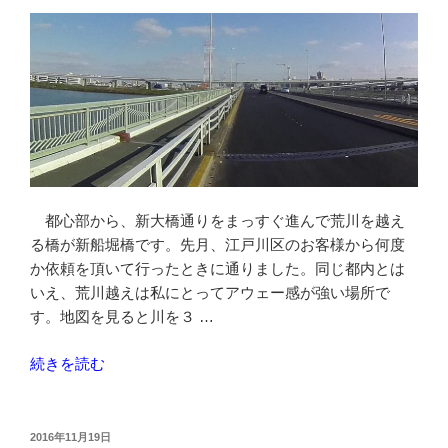
街
道
四
ツ
木
橋
を
自
転
都心部から、新大橋通りをまっすぐ進んで荒川を越え
車
る橋が新船堀橋です。先月、江戸川区のお客様から何度
で
か依頼を頂いて行ったときに通りました。同じ都内とは
車
いえ、荒川越えは私にとってアウェー感が強い場所で
道
す。地図を見ると川を３ …
走
行
“新
続きを読む
す
船
る
堀
に
橋
投
2016年11月19日