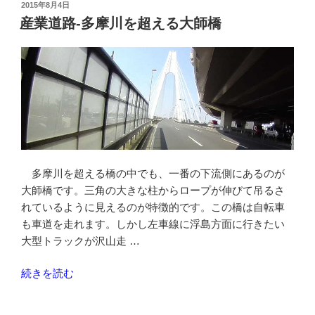
橋
投
2015年8月4日
稿
を
産業道路-多摩川を超える大師橋
日:
渡
っ
て
荒
川
越
え-
車
道
多摩川を超える橋の中でも、一番の下流側にあるのが
走
大師橋です。三角の大きな柱からロープが伸びて吊るさ
行”
れているように見えるのが特徴的です。この橋は自転車
の
も車道を走れます。しかし左車線に浮島方面に行きたい
大型トラックが沢山走 …
“産
続きを読む
業
道