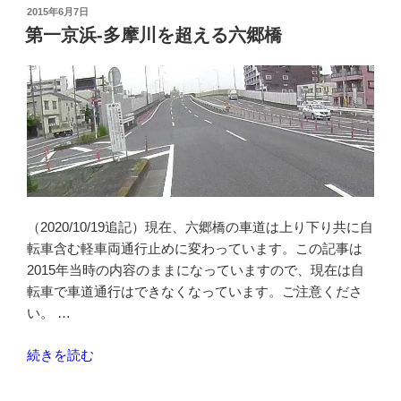
を
投
2015年6月7日
稿
渡
第一京浜-多摩川を超える六郷橋
日:
っ
て
多
摩
川
を
超
え
る”
（2020/10/19追記）現在、六郷橋の車道は上り下り共に自
の
転車含む軽車両通行止めに変わっています。この記事は
2015年当時の内容のままになっていますので、現在は自
転車で車道通行はできなくなっています。ご注意くださ
い。 …
“第
続きを読む
一
京