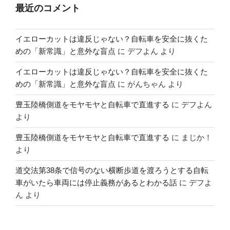
最近のコメント
イエローカットは違反じゃない？自転車を安全に抜くた
めの「新常識」と意外な盲点
に
デフよん
より
イエローカットは違反じゃない？自転車を安全に抜くた
めの「新常識」と意外な盲点
に
がんちゃん
より
豊玉陸橋側道をモヤモヤと自転車で直進する
に
デフよん
より
豊玉陸橋側道をモヤモヤと自転車で直進する
に
まじか！
より
道交法第38条で信号のない横断歩道を渡ろうとする自転
車がいたら車両には停止義務があるとわかる話
に
デフよ
ん
より