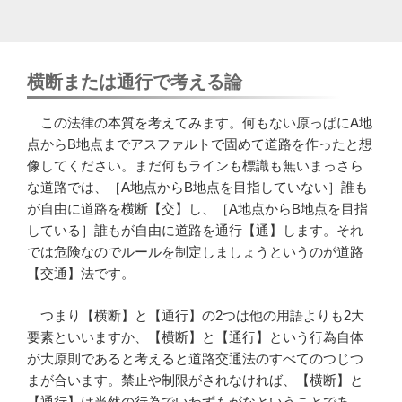
横断または通行で考える論
この法律の本質を考えてみます。何もない原っぱにA地
点からB地点までアスファルトで固めて道路を作ったと想
像してください。まだ何もラインも標識も無いまっさら
な道路では、［A地点からB地点を目指していない］誰も
が自由に道路を横断【交】し、［A地点からB地点を目指
している］誰もが自由に道路を通行【通】します。それ
では危険なのでルールを制定しましょうというのが道路
【交通】法です。
つまり【横断】と【通行】の2つは他の用語よりも2大
要素といいますか、【横断】と【通行】という行為自体
が大原則であると考えると道路交通法のすべてのつじつ
まが合います。禁止や制限がされなければ、【横断】と
【通行】は当然の行為でいわずもがなということであ