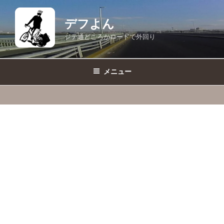
コ
ン
デフよん
テ
ジテ通どころかロードで外回り
ン
ツ
へ
メニュー
ス
キ
ッ
プ