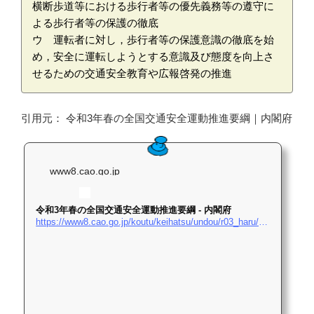
横断歩道等における歩行者等の優先義務等の遵守に
よる歩行者等の保護の徹底

ウ　運転者に対し，歩行者等の保護意識の徹底を始
め，安全に運転しようとする意識及び態度を向上さ
せるための交通安全教育や広報啓発の推進
引用元： 令和3年春の全国交通安全運動推進要綱｜内閣府
www8.cao.go.jp
令和3年春の全国交通安全運動推進要綱 - 内閣府
https://www8.cao.go.jp/koutu/keihatsu/undou/r03_haru/youkou.html