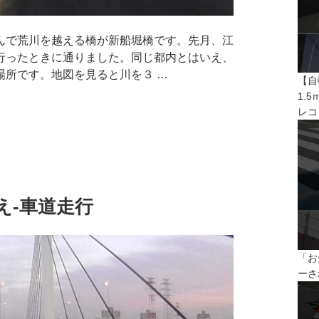
で荒川を越える橋が新船堀橋です。先月、江
行ったときに通りました。同じ都内とはいえ、
場所です。地図を見ると川を３ …
【自
1.
レコ
え-車道走行
「お
ーさ