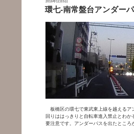
投
2016年12月5日
戸
稿
環七-南常盤台アンダー
日:
街
道
四
ツ
木
橋
を
自
転
車
で
車
道
走
板橋区の環七で東武東上線を越えるアン
行
回りははっきりと自転車進入禁止とわか
す
要注意です。アンダーパスを出たところ
る
に