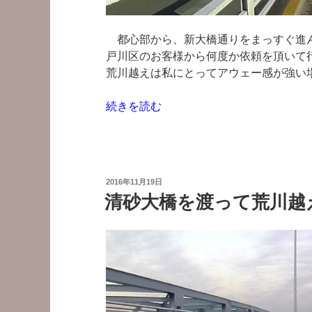
止
で
都心部から、新大橋通りをまっすぐ進ん
す
戸川区のお客様から何度か依頼を頂いて
よ”
荒川越えは私にとってアウェー感が強い
の
“新
続きを読む
船
堀
橋
を
投
2016年11月19日
通
稿
清砂大橋を渡って荒川越
日:
っ
て
荒
川
を
渡
る-