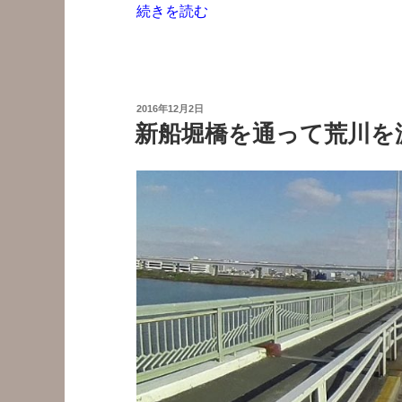
“環
続きを読む
は”
七-
の
南
常
盤
投
2016年12月2日
台
稿
新船堀橋を通って荒川を
日:
ア
ン
ダ
ー
パ
ス
は
自
転
車
進
入
禁