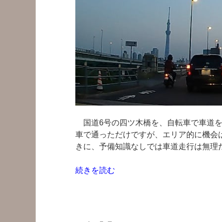
走
り
や
す
く
変
わ
っ
て
い
国道6号の四ツ木橋を、自転車で車道を
て
車で通っただけですが、エリア的に機会
驚
きに、予備知識なしでは車道走行は無理だ
い
た”
“国
続きを読む
の
道
6
号
水