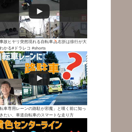
事故ヒヤリ突然現れる自転車
右折は徐行が大
わかる#ドラレコ #shorts
転車専用レーンの路駐が邪魔」と嘆く前に知っ
きたい、車道自転車のスマートな走り方