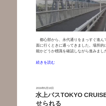
車
道
走
行”
の
都心部から、永代通りをまっすぐ進んで
面に行くときに通ってきました。場所的
能かどうか標識を確認しながら進みまし
“清
続きを読む
砂
大
橋
を
投
2016年5月10日
渡
稿
水上バスTOKYO CRU
日:
っ
せられる
て