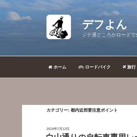
コ
ン
テ
デフよん
ン
ツ
ジテ通どころかロードで
へ
ス
キ
ッ
ホーム
ロードバイク
旅行
プ
カテゴリー:
都内近郊要注意ポイント
投
2019年7月12日
稿