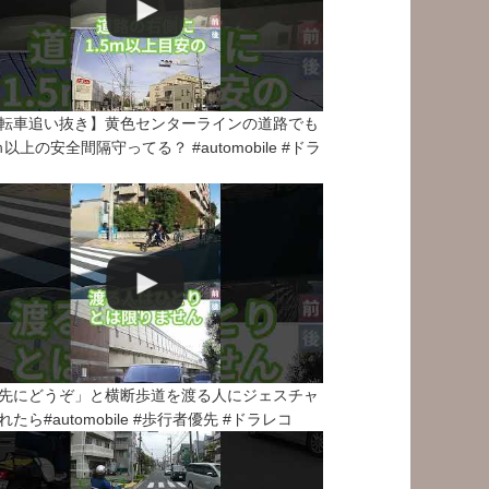
転車追い抜き】黄色センターラインの道路でも
5ｍ以上の安全間隔守ってる？ #automobile #ドラ
先にどうぞ」と横断歩道を渡る人にジェスチャ
れたら#automobile #歩行者優先 #ドラレコ