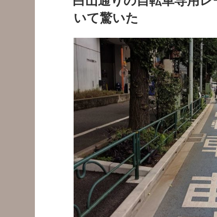
白山通りの自転車専用レ
日:
いて驚いた