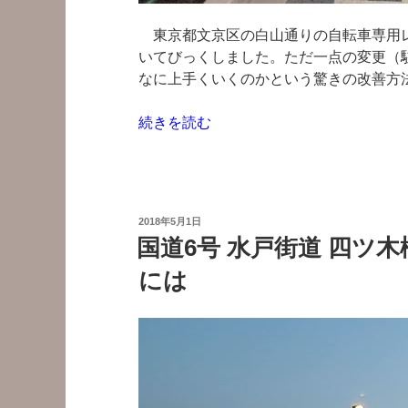
東京都文京区の白山通りの自転車専用レ
いてびっくしました。ただ一点の変更（
なに上手くいくのかという驚きの改善方法で
“白
続きを読む
山
通
り
の
投
2018年5月1日
自
稿
国道6号 水戸街道 四ツ
日:
転
には
車
専
用
レ
ー
ン
が