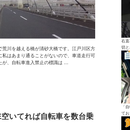
右直
切と
荒川を越える橋が清砂大橋です。江戸川区方
に私はあまり通ることがないので、車道走行可
たが、自転車進入禁止の標識は …
「自
てお
ISE空いてれば自転車を数台乗