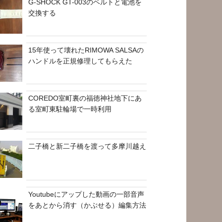
G-SHOCK GT-003のベルトと電池を
交換する
15年使って壊れたRIMOWA SALSAの
ハンドルを正規修理してもらえた
COREDO室町裏の福徳神社地下にあ
る室町東駐輪場で一時利用
二子橋と新二子橋を渡って多摩川越え
Youtubeにアップした動画の一部音声
をあとから消す（かぶせる）編集方法