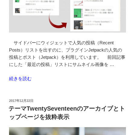
が
違
う
テ
ン
プ
サイドバーにウィジェットで人気の投稿（Recent
レ
Posts）リストを出すのに、プラグインJetpackの人気の
ー
投稿とポスト（Jetpack）を利用しています。 前回記事
ト
にした「最近の投稿」リストにサムネイル画像を …
を
作
“Jetpack
続きを読む
る”
人
の
気
の
投
2017年12月22日
稿
投
テーマTwentySeventeenのアーカイブとト
日:
稿
ップページを抜粋表示
ウ
ィ