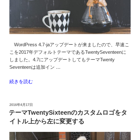
指
定
を
変
更
す
WordPress 4.7-jaアップデートが来ましたので、早速こ
る”
こを2017年デフォルトテーマであるTwentySeventeenに
の
しました。4.7にアップデートしてもテーマTwenty
Seventeenは追加イン …
“こ
続きを読む
こ
を
テ
投
2016年4月17日
稿
ー
テーマTwentySixteenのカスタムロゴをタ
日:
マ
イトル上から左に変更する
Twenty
Seventeen