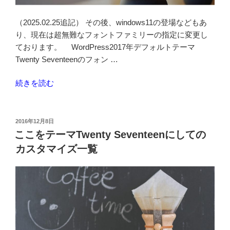
を
記
（2025.02.25追記） その後、windows11の登場などもあ
事
り、現在は超無難なフォントファミリーの指定に変更し
ペ
ております。 WordPress2017年デフォルトテーマ
ー
Twenty Seventeenのフォン …
ジ
先
“テ
続きを読む
頭
ー
に
マ
出
twentyseventeen
投
2016年12月8日
す”
稿
の
ここをテーマTwenty Seventeenにしての
の
日:
日
カスタマイズ一覧
本
語
フ
ォ
ン
ト