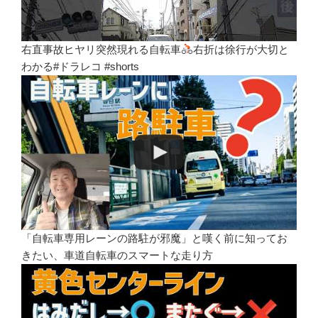
右直事故ヒヤリ突然現れる自転車
右折は徐行が大切と
わかる#ドラレコ #shorts
「自転車専用レーンの路駐が邪魔」と嘆く前に知ってお
きたい、車道自転車のスマートな走り方