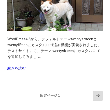
に
し
て
の
カ
ス
タ
WordPress4.5から、デフォルトテーマtwentysixteenと
マ
twentyfifteenにカスタムロゴ追加機能が実装されました。
イ
テストサイトにて、テーマtwentysixteenにカスタムロゴ
ズ
を追加してみまし …
一
覧”
“テ
続きを読む
の
ー
マ
TwentySixteen
の
投
次
固定ページ
1
カ
の
稿
ス
ペ
の
タ