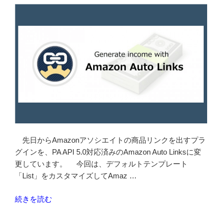
せ
フ
ォ
ー
ム
が
簡
単
に
設
置
で
先日からAmazonアソシエイトの商品リンクを出すプラ
き
グインを、PA API 5.0対応済みのAmazon Auto Linksに変
た！
更しています。 今回は、デフォルトテンプレート
の
「List」をカスタマイズしてAmaz …
り
か
“Amazon
続きを読む
え
Auto
ま