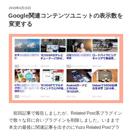
Links
し
プ
投
2019年4月15日
た”
稿
ラ
Google関連コンテンツユニットの表示数を
日:
の
グ
変更する
イ
ン
の
テ
ン
プ
レ
ー
ト
カ
ス
タ
前回記事で報告しましたが、Related Post系プラグイン
マ
で散々な目に合いプラグインを削除しました。いままで
イ
本文の最後に関連記事を出すのにYuzo Related Postプラ
ズ