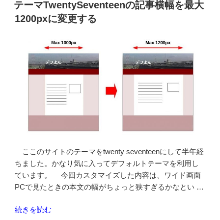
稿
の
テーマTwentySeventeenの記事横幅を最大
日:
ア
1200pxに変更する
ー
カ
イ
ブ
と
ト
ッ
プ
ペ
ー
ジ
ここのサイトのテーマをtwenty seventeenにして半年経
を
ちました。かなり気に入ってデフォルトテーマを利用し
抜
ています。 今回カスタマイズした内容は、ワイド画面
粋
PCで見たときの本文の幅がちょっと狭すぎるかなとい …
表
示”
“テ
続きを読む
の