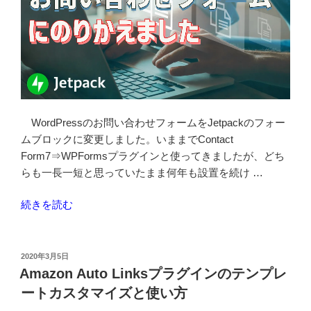
WordPressのお問い合わせフォームをJetpackのフォー
ムブロックに変更しました。いままでContact
Form7⇒WPFormsプラグインと使ってきましたが、どち
らも一長一短と思っていたまま何年も設置を続け …
“Jetpack
続きを読む
の
お
問
投
2020年3月5日
稿
い
Amazon Auto Linksプラグインのテンプレ
日:
合
ートカスタマイズと使い方
わ