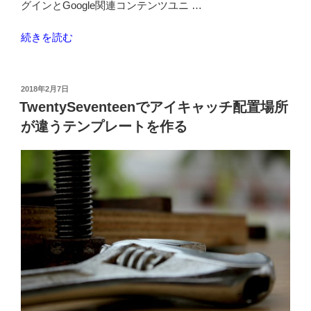
グインとGoogle関連コンテンツユニ …
と
使
“Google
続きを読む
い
関
方”
連
の
コ
投
2018年2月7日
稿
ン
TwentySeventeenでアイキャッチ配置場所
日:
テ
が違うテンプレートを作る
ン
ツ
ユ
ニ
ッ
ト
の
表
示
数
を