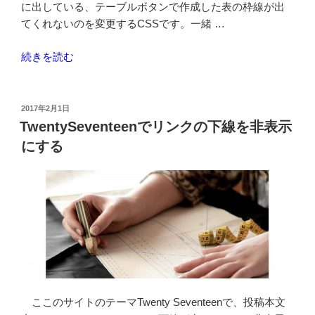
ズ”
に出している、テーブルボタンで作成した表の枠線が出
の
てくれないのを変更するCSSです。一緒 …
“TwentySeventeen
続きを読む
で
テ
ー
投
2017年2月1日
稿
ブ
TwentySeventeenでリンクの下線を非表示
日:
ル
にする
の
枠
線
を
出
す
追
加
CSS”
ここのサイトのテーマTwenty Seventeenで、投稿本文
の