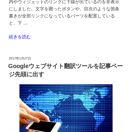
内やウィジェットのリンクに下線が出ているのを非表示
にしました。文字を囲ったボタンや、目次のような箇条
書きが全部リンクになっているパーツを配置している
と、下 …
“TwentySeventeen
続きを読む
で
リ
ン
投
2017年1月27日
稿
ク
Googleウェブサイト翻訳ツールを記事ペー
日:
の
ジ先頭に出す
下
線
を
非
表
示
に
す