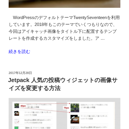
変
更
WordPressのデフォルトテーマTwentySeventeenを利用
す
しています。2018年もこのテーマでいくつもりなので、
る”
今回はアイキャッチ画像をタイトル下に配置するテンプ
の
レートを作成するカスタマイズをしました。ア …
“TwentySeventeen
続きを読む
で
ア
イ
投
2017年12月28日
稿
キ
Jetpack 人気の投稿ウィジェットの画像サ
日:
ャ
イズを変更する方法
ッ
チ
配
置
場
所