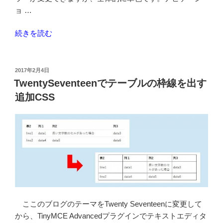
ョ …
“テ
続きを読む
ー
マ
TwentySeventeen
投
2017年2月4日
稿
の
TwentySeventeenでテーブルの枠線を出す
日:
背
追加CSS
景
色
を
CSS
で
カ
ス
タ
マ
ここのブログのテーマをTwenty Seventeenに変更して
イ
から、TinyMCE Advancedプラグインでテキストエディタ