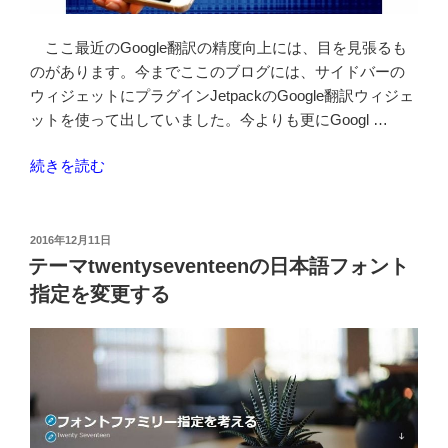
る”
の
ここ最近のGoogle翻訳の精度向上には、目を見張るも
のがあります。今までここのブログには、サイドバーの
ウィジェットにプラグインJetpackのGoogle翻訳ウィジェ
ットを使って出していました。今よりも更にGoogl …
“Google
続きを読む
ウ
ェ
ブ
投
2016年12月11日
稿
サ
テーマtwentyseventeenの日本語フォント
日:
イ
指定を変更する
ト
翻
訳
ツ
ー
ル