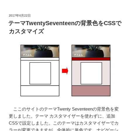
ー
マ
TwentySeventeen
投
2017年4月22日
稿
の
テーマTwentySeventeenの背景色をCSSで
日:
記
カスタマイズ
事
横
幅
を
最
大
1200px
に
変
更
す
ここのサイトのテーマTwenty Seventeenの背景色を変
る”
更しました。テーマ カスタマイザーを使わずに、追加
の
CSSで設定しました。このテーマはカスタマイザーでカ
ラーが変更できますが、全体的に単色です。ナビゲーシ