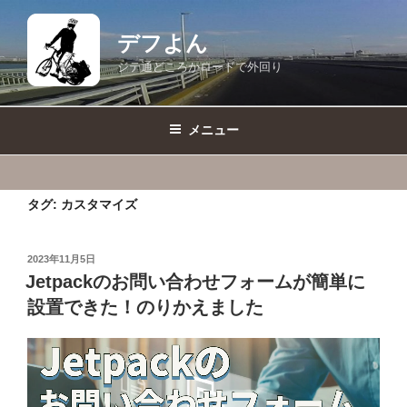
コ
ン
デフよん
テ
ジテ通どころかロードで外回り
ン
ツ
へ
メニュー
ス
キ
ッ
タグ:
カスタマイズ
プ
投
2023年11月5日
稿
Jetpackのお問い合わせフォームが簡単に
日:
設置できた！のりかえました