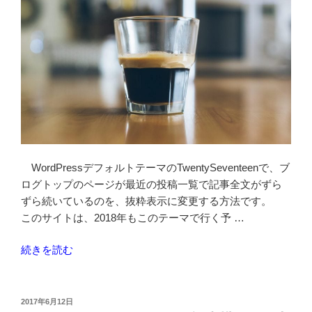
ジ
ェ
ッ
ト
の
画
像
サ
イ
ズ
WordPressデフォルトテーマのTwentySeventeenで、ブ
を
ログトップのページが最近の投稿一覧で記事全文がずら
変
ずら続いているのを、抜粋表示に変更する方法です。
更
このサイトは、2018年もこのテーマで行く予 …
す
る
“テ
続きを読む
方
ー
法”
マ
の
TwentySeventeen
投
2017年6月12日