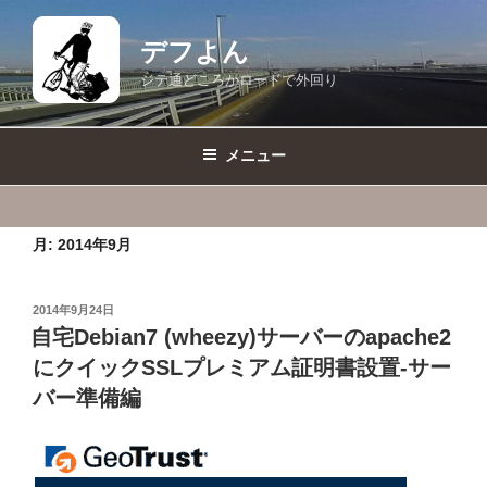
コ
ン
デフよん
テ
ジテ通どころかロードで外回り
ン
ツ
へ
メニュー
ス
キ
ッ
月:
2014年9月
プ
投
2014年9月24日
稿
自宅Debian7 (wheezy)サーバーのapache2
日:
にクイックSSLプレミアム証明書設置-サー
バー準備編