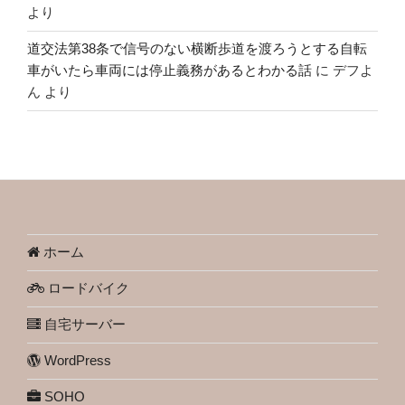
より
道交法第38条で信号のない横断歩道を渡ろうとする自転
車がいたら車両には停止義務があるとわかる話
に
デフよ
ん
より
ホーム
ロードバイク
自宅サーバー
WordPress
SOHO