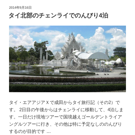
え
投
2014年9月16日
稿
1
タイ北部のチェンライでのんびり4泊
日:
日
ラ
オ
ス、
ミ
ャ
ン
マ
ー
3
カ
国
タイ・エアアジアＸで成田からタイ旅行記（その2）で
ツ
す。 2日目の午後からはチェンライに移動して、4泊しま
ア
す。一日だけ現地ツアーで国境越えゴールデントライア
ー
ングルツアーに行き、その他は特に予定なしののんびり
に
するのが目的です …