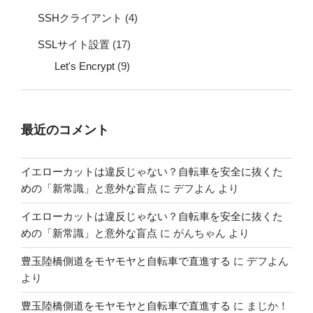
SSHクライアント
(4)
SSLサイト設置
(17)
Let's Encrypt
(9)
最近のコメント
イエローカットは違反じゃない？自転車を安全に抜くた
めの「新常識」と意外な盲点
に
デフよん
より
イエローカットは違反じゃない？自転車を安全に抜くた
めの「新常識」と意外な盲点
に
がんちゃん
より
豊玉陸橋側道をモヤモヤと自転車で直進する
に
デフよん
より
豊玉陸橋側道をモヤモヤと自転車で直進する
に
まじか！