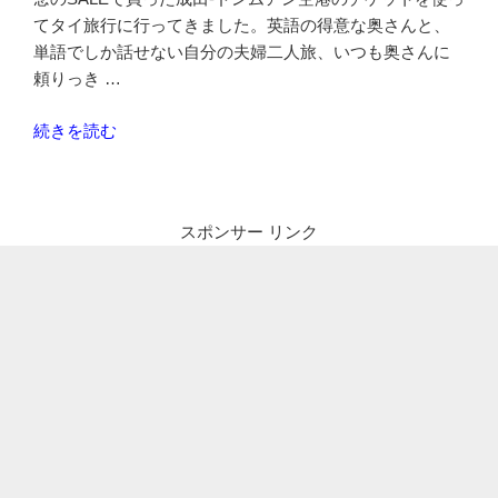
てタイ旅行に行ってきました。英語の得意な奥さんと、
単語でしか話せない自分の夫婦二人旅、いつも奥さんに
頼りっき …
“タ
続きを読む
イ・
エ
ア
スポンサー リンク
ア
ジ
ア
Ｘ
で
成
田
か
ら
タ