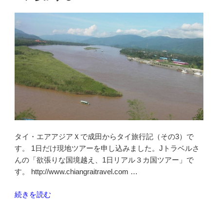
バ
泊
ー
し
準
て
備
帰
編”
国”
の
の
タイ・エアアジアＸで成田からタイ旅行記（その3）で
す。 1日だけ現地ツアーを申し込みました。Jトラベルさ
んの「欲張りな国境越え、1日リアル３カ国ツアー」で
す。 http://www.chiangraitravel.com …
“国
続きを読む
境
越