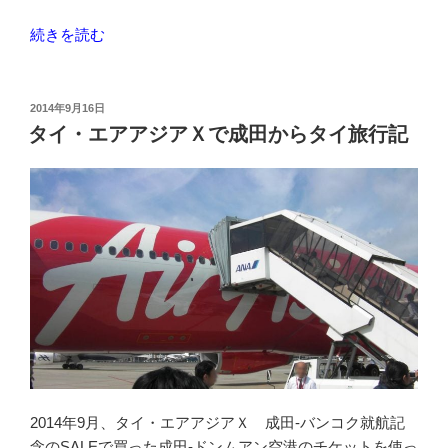
参
加
“タ
続きを読む
す
イ
る”
北
の
部
投
2014年9月16日
稿
の
タイ・エアアジアＸで成田からタイ旅行記
日:
チ
ェ
ン
ラ
イ
で
の
ん
び
り
4
泊”
2014年9月、タイ・エアアジアＸ 成田-バンコク就航記
の
念のSALEで買った成田-ドンムアン空港のチケットを使っ