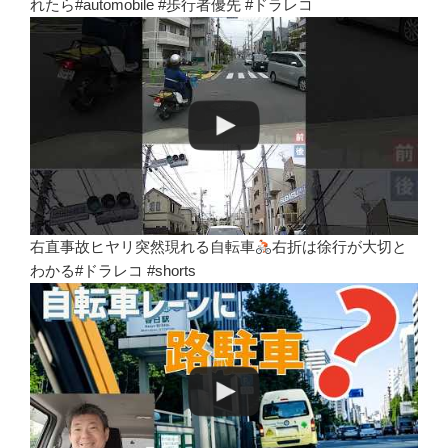
れたら#automobile #歩行者優先 #ドラレコ
右直事故ヒヤリ突然現れる自転車
右折は徐行が大切と
わかる#ドラレコ #shorts