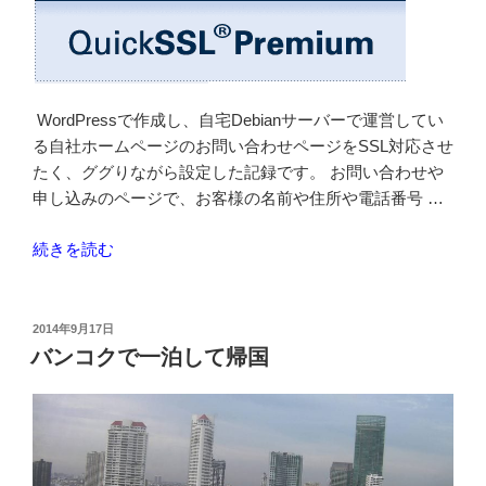
WordPressで作成し、自宅Debianサーバーで運営してい
る自社ホームページのお問い合わせページをSSL対応させ
たく、ググりながら設定した記録です。 お問い合わせや
申し込みのページで、お客様の名前や住所や電話番号 …
“自
続きを読む
宅
Debian7
(wheezy)
投
2014年9月17日
稿
サ
バンコクで一泊して帰国
日:
ー
バ
ー
の
apache2