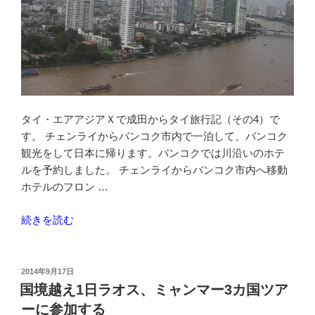
に
ク
イ
ッ
ク
SSL
プ
タイ・エアアジアＸで成田からタイ旅行記（その4）で
レ
す。 チェンライからバンコク市内で一泊して、バンコク
ミ
観光をして日本に帰ります。バンコクでは川沿いのホテ
ア
ルを予約しました。 チェンライからバンコク市内へ移動
ム
ホテルのフロン …
証
明
“バ
続きを読む
書
ン
設
コ
置-
ク
投
2014年9月17日
サ
稿
で
国境越え1日ラオス、ミャンマー3カ国ツア
日:
ー
一
ーに参加する