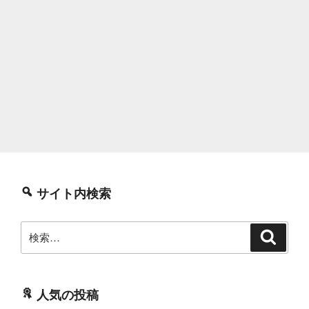
イ
旅
行
記”
の
サイト内検索
検
検
索
索:
人気の投稿