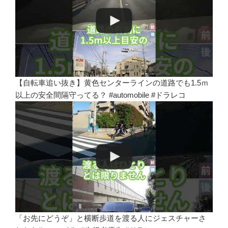
【自転車追い抜き】黄色センターラインの道路でも1.5ｍ
以上の安全間隔守ってる？ #automobile #ドラレコ
「お先にどうぞ」と横断歩道を渡る人にジェスチャーさ