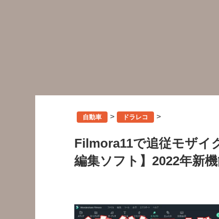
>
>
自動車
ドラレコ
Filmora11で追従モ
編集ソフト】2022年新