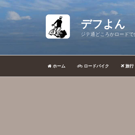
コ
ン
テ
デフよん
ン
ツ
ジテ通どころかロードで
へ
ス
キ
ッ
ホーム
ロードバイク
旅行
プ