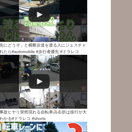
先にどうぞ」と横断歩道を渡る人にジェスチャ
れたら#automobile #歩行者優先 #ドラレコ
事故ヒヤリ突然現れる自転車
右折は徐行が大
わかる#ドラレコ #shorts