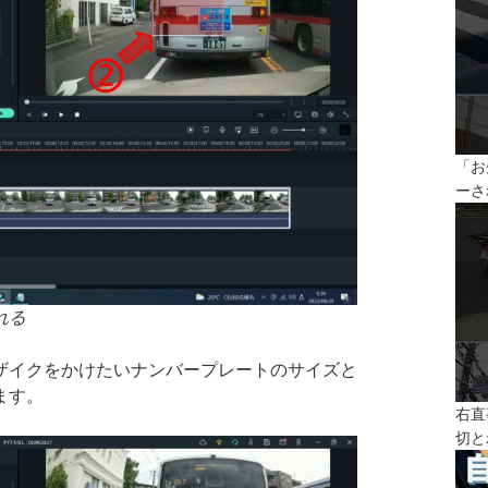
「お
ーさ
れる
ザイクをかけたいナンバープレートのサイズと
ます。
右直
切と