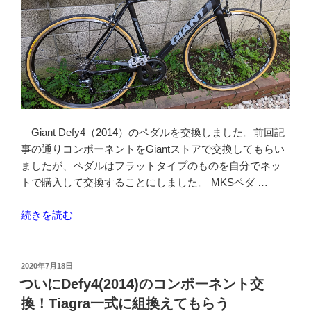
Giant Defy4（2014）のペダルを交換しました。前回記
事の通りコンポーネントをGiantストアで交換してもらい
ましたが、ペダルはフラットタイプのものを自分でネッ
トで購入して交換することにしました。 MKSペダ …
“ロ
続きを読む
ー
ド
バ
投
2020年7月18日
稿
イ
ついにDefy4(2014)のコンポーネント交
日:
ク
換！Tiagra一式に組換えてもらう