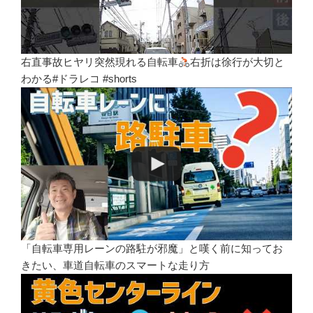
右直事故ヒヤリ突然現れる自転車
右折は徐行が大切と
わかる#ドラレコ #shorts
「自転車専用レーンの路駐が邪魔」と嘆く前に知ってお
きたい、車道自転車のスマートな走り方