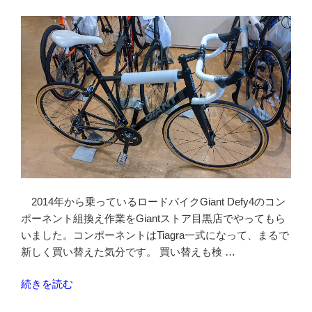
Defy4(2014)
三
ヶ
島
フ
ラ
ッ
ト
ペ
ダ
ル
に
2014年から乗っているロードバイクGiant Defy4のコン
交
ポーネント組換え作業をGiantストア目黒店でやってもら
換”
いました。コンポーネントはTiagra一式になって、まるで
の
新しく買い替えた気分です。 買い替えも検 …
“つ
続きを読む
い