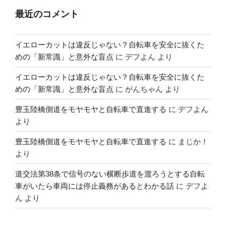
最近のコメント
イエローカットは違反じゃない？自転車を安全に抜くた
めの「新常識」と意外な盲点
に
デフよん
より
イエローカットは違反じゃない？自転車を安全に抜くた
めの「新常識」と意外な盲点
に
がんちゃん
より
豊玉陸橋側道をモヤモヤと自転車で直進する
に
デフよん
より
豊玉陸橋側道をモヤモヤと自転車で直進する
に
まじか！
より
道交法第38条で信号のない横断歩道を渡ろうとする自転
車がいたら車両には停止義務があるとわかる話
に
デフよ
ん
より