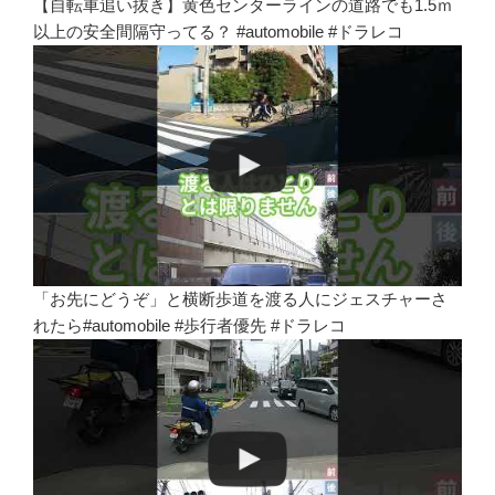
【自転車追い抜き】黄色センターラインの道路でも1.5ｍ
以上の安全間隔守ってる？ #automobile #ドラレコ
「お先にどうぞ」と横断歩道を渡る人にジェスチャーさ
れたら#automobile #歩行者優先 #ドラレコ