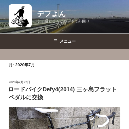
コ
ン
デフよん
テ
ジテ通どころかロードで外回り
ン
ツ
へ
メニュー
ス
キ
ッ
月:
2020年7月
プ
投
2020年7月22日
稿
ロードバイクDefy4(2014) 三ヶ島フラット
日:
ペダルに交換