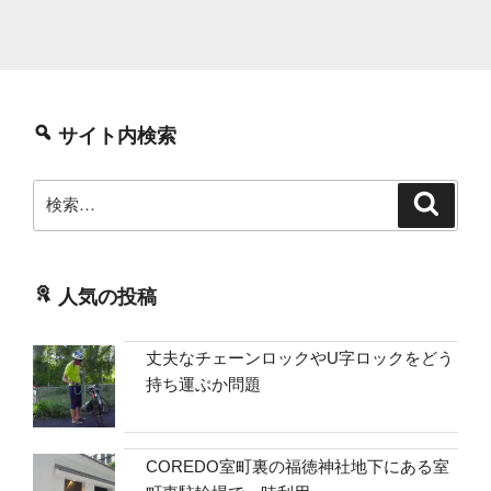
て
も
ら
う”
の
サイト内検索
検
検
索
索:
人気の投稿
丈夫なチェーンロックやU字ロックをどう
持ち運ぶか問題
COREDO室町裏の福徳神社地下にある室