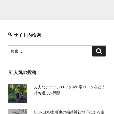
ッ
プ
（AsRock
N100DC-
ITX）”
の
サイト内検索
検
検
索
索:
人気の投稿
丈夫なチェーンロックやU字ロックをどう
持ち運ぶか問題
COREDO室町裏の福徳神社地下にある室