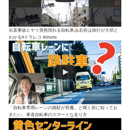
右直事故ヒヤリ突然現れる自転車
右折は徐行が大切と
わかる#ドラレコ #shorts
「自転車専用レーンの路駐が邪魔」と嘆く前に知ってお
きたい、車道自転車のスマートな走り方