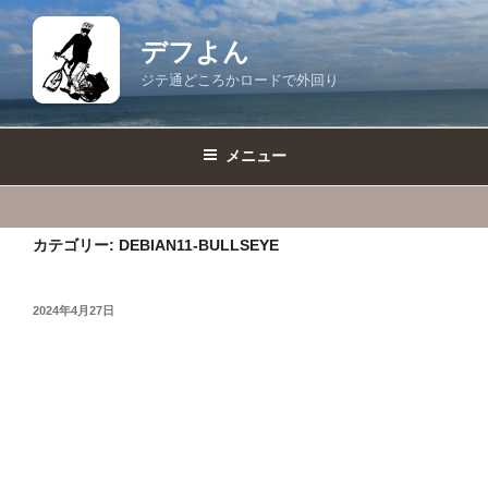
コ
ン
デフよん
テ
ジテ通どころかロードで外回り
ン
ツ
へ
メニュー
ス
キ
ッ
カテゴリー:
DEBIAN11-BULLSEYE
プ
投
2024年4月27日
稿
日: