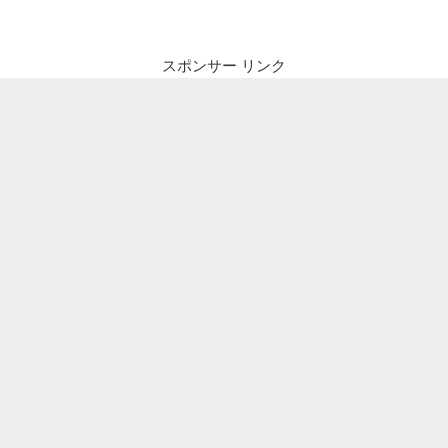
ザ
ー
スポンサー リンク
ボ
ー
ド
で
自
宅
WEB
サ
ー
バ
ー
を
パ
ワ
ー
ア