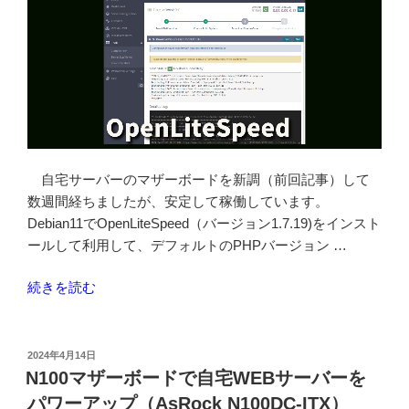
自宅サーバーのマザーボードを新調（前回記事）して
数週間経ちましたが、安定して稼働しています。
Debian11でOpenLiteSpeed（バージョン1.7.19)をインスト
ールして利用して、デフォルトのPHPバージョン …
“OpenLiteSpeed
続きを読む
の
ダ
ッ
投
2024年4月14日
稿
シ
N100マザーボードで自宅WEBサーバーを
日:
ュ
パワーアップ（AsRock N100DC-ITX）