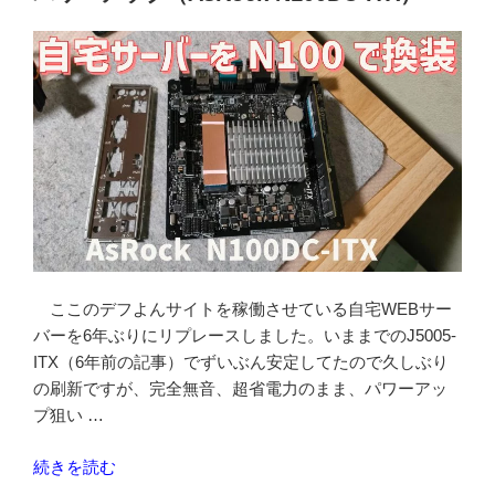
ボ
ー
ド
で
PHP8.3.6
の
コ
ン
パ
イ
ル
を
ここのデフよんサイトを稼働させている自宅WEBサー
す
バーを6年ぶりにリプレースしました。いままでのJ5005-
る”
ITX（6年前の記事）でずいぶん安定してたので久しぶり
の
の刷新ですが、完全無音、超省電力のまま、パワーアッ
プ狙い …
“N100
続きを読む
マ