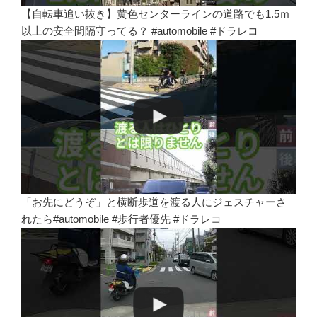
【自転車追い抜き】黄色センターラインの道路でも1.5ｍ
以上の安全間隔守ってる？ #automobile #ドラレコ
「お先にどうぞ」と横断歩道を渡る人にジェスチャーさ
れたら#automobile #歩行者優先 #ドラレコ