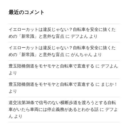
最近のコメント
イエローカットは違反じゃない？自転車を安全に抜くた
めの「新常識」と意外な盲点
に
デフよん
より
イエローカットは違反じゃない？自転車を安全に抜くた
めの「新常識」と意外な盲点
に
がんちゃん
より
豊玉陸橋側道をモヤモヤと自転車で直進する
に
デフよん
より
豊玉陸橋側道をモヤモヤと自転車で直進する
に
まじか！
より
道交法第38条で信号のない横断歩道を渡ろうとする自転
車がいたら車両には停止義務があるとわかる話
に
デフよ
ん
より