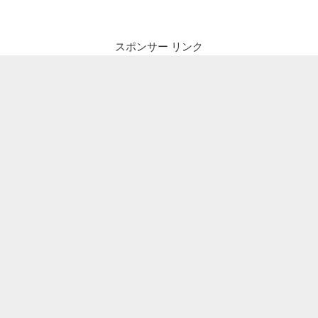
ザ
ー
スポンサー リンク
ボ
ー
ド
で
自
宅
WEB
サ
ー
バ
ー
を
パ
ワ
ー
ア