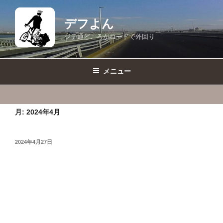
コ
ン
デフよん
テ
ジテ通どころかロードで外回り
ン
ツ
へ
メニュー
ス
キ
ッ
月:
2024年4月
プ
投
2024年4月27日
稿
日: