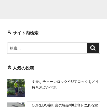
ッ
プ
（AsRock
N100DC-
ITX）”
の
サイト内検索
検
検
索
索:
人気の投稿
丈夫なチェーンロックやU字ロックをどう
持ち運ぶか問題
COREDO室町裏の福徳神社地下にある室