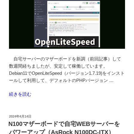
自宅サーバーのマザーボードを新調（前回記事）して
数週間経ちましたが、安定して稼働しています。
Debian11でOpenLiteSpeed（バージョン1.7.19)をインスト
ールして利用して、デフォルトのPHPバージョン …
“OpenLiteSpeed
続きを読む
の
ダ
ッ
投
2024年4月14日
稿
シ
N100マザーボードで自宅WEBサーバーを
日:
ュ
パワーアップ（AsRock N100DC-ITX）