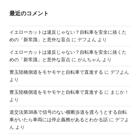
最近のコメント
イエローカットは違反じゃない？自転車を安全に抜くた
めの「新常識」と意外な盲点
に
デフよん
より
イエローカットは違反じゃない？自転車を安全に抜くた
めの「新常識」と意外な盲点
に
がんちゃん
より
豊玉陸橋側道をモヤモヤと自転車で直進する
に
デフよん
より
豊玉陸橋側道をモヤモヤと自転車で直進する
に
まじか！
より
道交法第38条で信号のない横断歩道を渡ろうとする自転
車がいたら車両には停止義務があるとわかる話
に
デフよ
ん
より