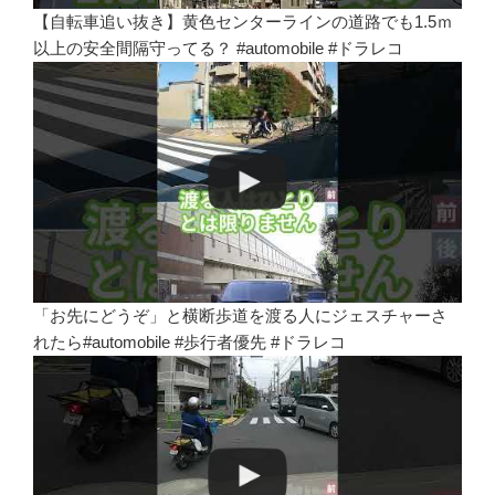
【自転車追い抜き】黄色センターラインの道路でも1.5ｍ
以上の安全間隔守ってる？ #automobile #ドラレコ
「お先にどうぞ」と横断歩道を渡る人にジェスチャーさ
れたら#automobile #歩行者優先 #ドラレコ