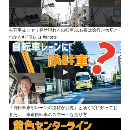
右直事故ヒヤリ突然現れる自転車
右折は徐行が大切と
わかる#ドラレコ #shorts
「自転車専用レーンの路駐が邪魔」と嘆く前に知ってお
きたい、車道自転車のスマートな走り方