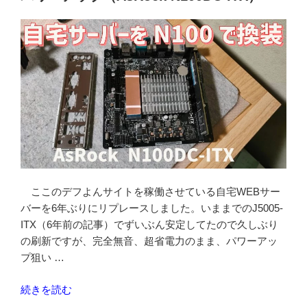
ボ
ー
ド
で
PHP8.3.6
の
コ
ン
パ
イ
ル
を
ここのデフよんサイトを稼働させている自宅WEBサー
す
バーを6年ぶりにリプレースしました。いままでのJ5005-
る”
ITX（6年前の記事）でずいぶん安定してたので久しぶり
の
の刷新ですが、完全無音、超省電力のまま、パワーアッ
プ狙い …
“N100
続きを読む
マ