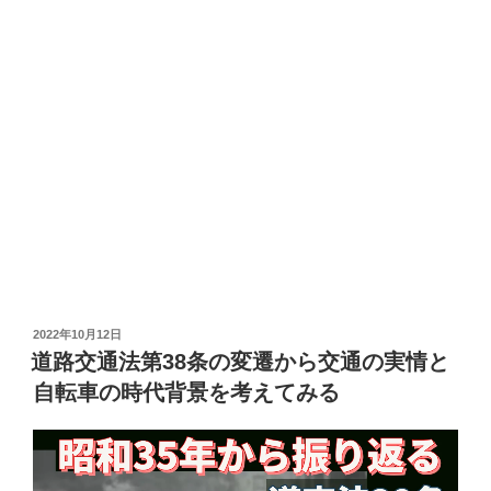
投
2022年10月12日
稿
道路交通法第38条の変遷から交通の実情と
日:
自転車の時代背景を考えてみる