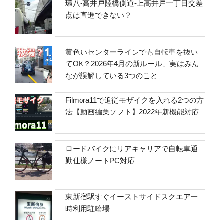
環八-高井戸陸橋側道-上高井戸一丁目交差
点は直進できない？
黄色いセンターラインでも自転車を抜い
てOK？2026年4月の新ルール、実はみん
なが誤解している3つのこと
Filmora11で追従モザイクを入れる2つの方
法【動画編集ソフト】2022年新機能対応
ロードバイクにリアキャリアで自転車通
勤仕様ノートPC対応
東新宿駅すぐイーストサイドスクエア一
時利用駐輪場