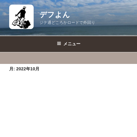
コ
ン
デフよん
テ
ジテ通どころかロードで外回り
ン
ツ
へ
メニュー
ス
キ
ッ
月:
2022年10月
プ