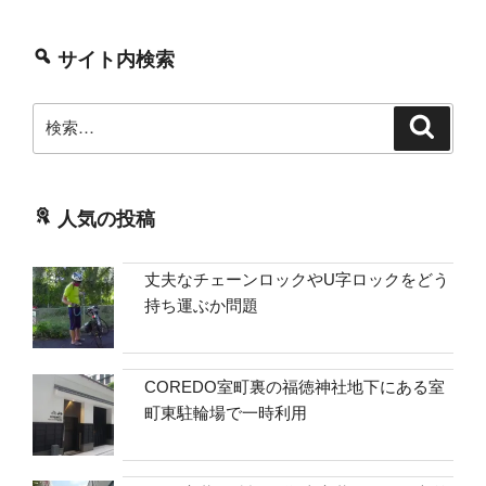
代
背
サイト内検索
景
を
検
検
考
索
索:
え
て
み
人気の投稿
る”
の
丈夫なチェーンロックやU字ロックをどう
持ち運ぶか問題
COREDO室町裏の福徳神社地下にある室
町東駐輪場で一時利用