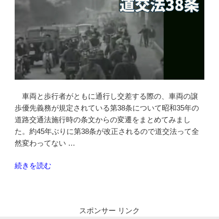
車両と歩行者がともに通行し交差する際の、車両の譲
歩優先義務が規定されている第38条について昭和35年の
道路交通法施行時の条文からの変遷をまとめてみまし
た。約45年ぶりに第38条が改正されるので道交法って全
然変わってない …
“道
続きを読む
路
交
通
スポンサー リンク
法