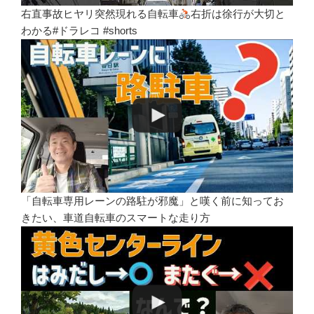
右直事故ヒヤリ突然現れる自転車
右折は徐行が大切と
わかる#ドラレコ #shorts
「自転車専用レーンの路駐が邪魔」と嘆く前に知ってお
きたい、車道自転車のスマートな走り方