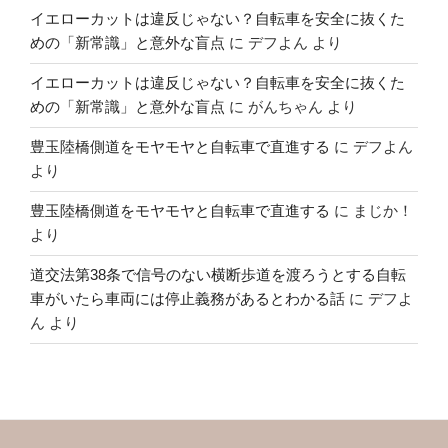
イエローカットは違反じゃない？自転車を安全に抜くた
めの「新常識」と意外な盲点
に
デフよん
より
イエローカットは違反じゃない？自転車を安全に抜くた
めの「新常識」と意外な盲点
に
がんちゃん
より
豊玉陸橋側道をモヤモヤと自転車で直進する
に
デフよん
より
豊玉陸橋側道をモヤモヤと自転車で直進する
に
まじか！
より
道交法第38条で信号のない横断歩道を渡ろうとする自転
車がいたら車両には停止義務があるとわかる話
に
デフよ
ん
より