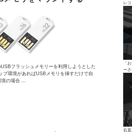
レコ
「お
USBフラッシュメモリーを利用しようとした
ーさ
スクトップ環境があればUSBメモリを挿すだけで自
境の場合 …
右直