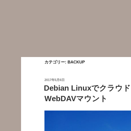
カテゴリー:
BACKUP
投
2017年5月6日
稿
Debian Linuxでクラウ
日:
WebDAVマウント