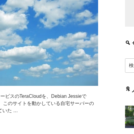
検
索:
TeraCloudを、Debian Jessieで
た。このサイトを動かしている自宅サーバーの
いた …