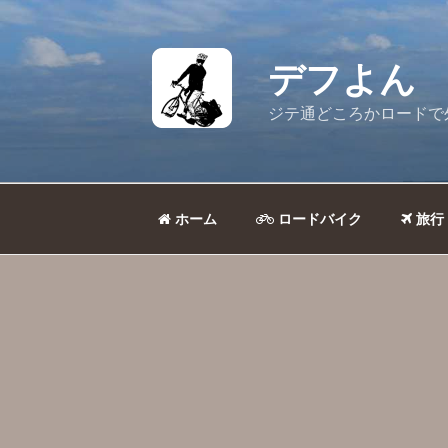
コ
ン
テ
デフよん
ン
ツ
ジテ通どころかロードで
へ
ス
キ
ッ
ホーム
ロードバイク
旅行
プ