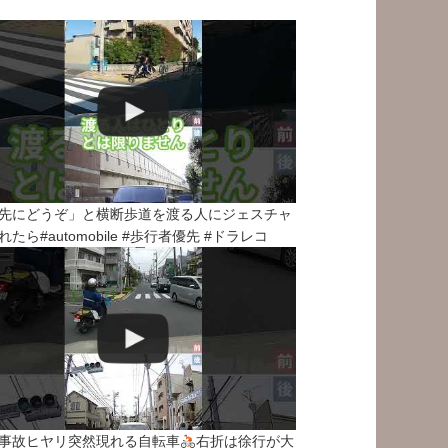
先にどうぞ」と横断歩道を渡る人にジェスチャ
れたら#automobile #歩行者優先 #ドラレコ
事故ヒヤリ突然現れる自転車
右折は徐行が大