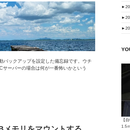
►
20
►
20
►
20
Y
の自動バックアップを設定した備忘録です。ウチ
7.8の自宅PCサーバーの場合は何が一番怖いかという
【自
1.
SBメモリをマウントする