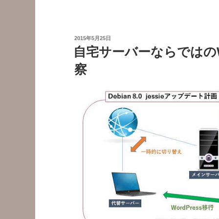
で
ク
ラ
投
2015年5月25日
ウ
稿
自宅サーバーならではのWo
日:
ド
察
ス
ト
レ
ー
ジ
TeraCloud
を
WebDAV
マ
ウ
ン
ト”
の