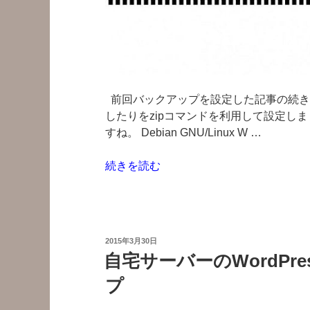
バ
ッ
ク
ア
ッ
プ
前回バックアップを設定した記事の続き
考
したりをzipコマンドを利用して設定しま
察”
すね。 Debian GNU/Linux W …
の
“バ
続きを読む
ッ
ク
ア
ッ
投
2015年3月30日
プ
稿
自宅サーバーのWordPr
日:
を
プ
戻
す