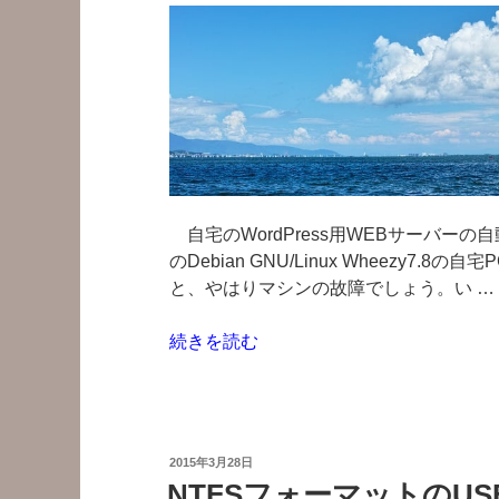
unzip
コ
マ
ン
ド
の
例”
の
自宅のWordPress用WEBサーバー
のDebian GNU/Linux Wheezy
と、やはりマシンの故障でしょう。い …
“自
続きを読む
宅
サ
ー
バ
投
2015年3月28日
ー
稿
NTFSフォーマットのU
日: