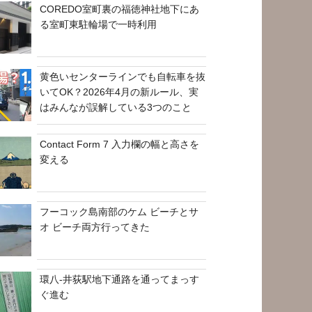
COREDO室町裏の福徳神社地下にあ
る室町東駐輪場で一時利用
黄色いセンターラインでも自転車を抜
いてOK？2026年4月の新ルール、実
はみんなが誤解している3つのこと
Contact Form 7 入力欄の幅と高さを
変える
フーコック島南部のケム ビーチとサ
オ ビーチ両方行ってきた
環八-井荻駅地下通路を通ってまっす
ぐ進む