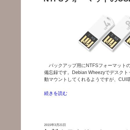
の
WordPress
を
Cron
で
分
散
バ
ッ
ク
バックアップ用にNTFSフォーマットの
ア
備忘録です。Debian Wheezyでデ
ッ
動マウントしてくれるようですが、CUI環
プ”
の
“NTFS
続きを読む
フ
ォ
ー
マ
投
2015年3月21日
ッ
稿