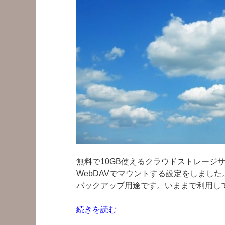
無料で10GB使えるクラウドストレージサービスの
WebDAVでマウントする設定をしまし
バックアップ用途です。いままで利用して
“Debian
続きを読む
Linux