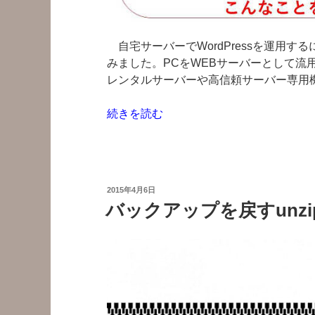
自宅サーバーでWordPressを運用
みました。PCをWEBサーバーとして流
レンタルサーバーや高信頼サーバー専用
“自
続きを読む
宅
サ
ー
バ
投
2015年4月6日
ー
稿
バックアップを戻すunz
日:
な
ら
で
は
の
WordPress