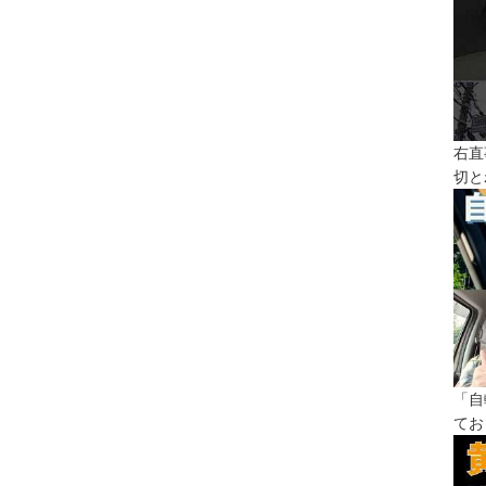
右直
切と
「自
てお