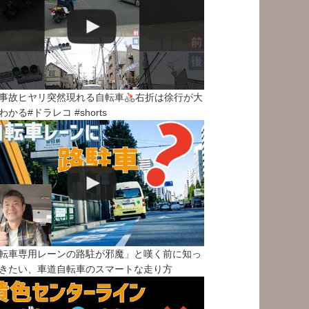
事故ヒヤリ突然現れる自転車
右折は徐行が大
わかる#ドラレコ #shorts
転車専用レーンの路駐が邪魔」と嘆く前に知っ
きたい、車道自転車のスマートな走り方