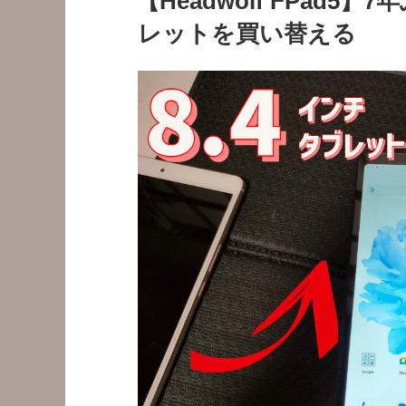
【Headwolf FPad5】
日:
レットを買い替える