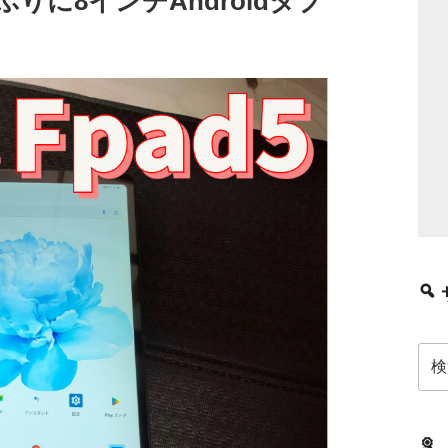
7年ぶりに8インチAndroidタブ
検
索: