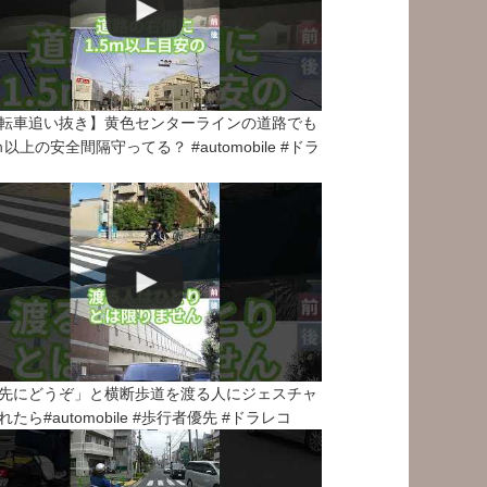
転車追い抜き】黄色センターラインの道路でも
5ｍ以上の安全間隔守ってる？ #automobile #ドラ
先にどうぞ」と横断歩道を渡る人にジェスチャ
れたら#automobile #歩行者優先 #ドラレコ