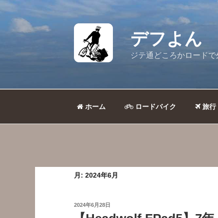
コ
ン
テ
デフよん
ン
ツ
ジテ通どころかロードで
へ
ス
キ
ッ
ホーム
ロードバイク
旅行
プ
月:
2024年6月
投
2024年6月28日
稿