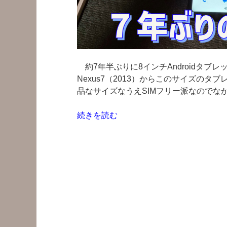
約7年半ぶりに8インチAndroidタブ
Nexus7（2013）からこのサイズの
品なサイズなうえSIMフリー派なのでな
“【Headwolf
続きを読む
FPad5】
7
年
ぶ
り
に
8
イ
ン