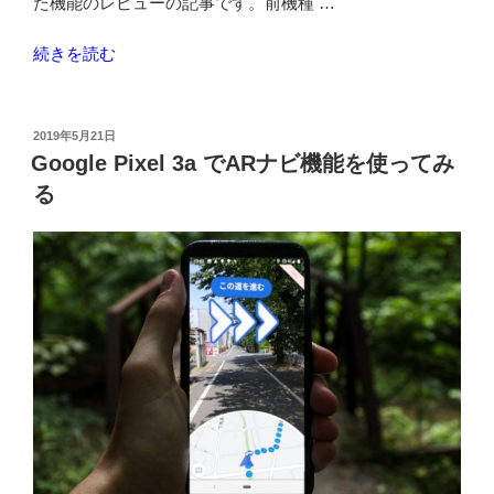
た機能のレビューの記事です。前機種 …
“Google
続きを読む
Pixel
3a
を
投
2019年5月21日
稿
メ
Google Pixel 3a でARナビ機能を使ってみ
日:
イ
る
ン
機
種
で
使
っ
て
み
て
の
レ