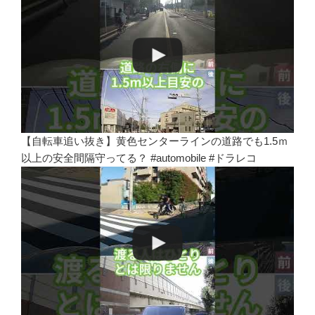
【自転車追い抜き】黄色センターラインの道路でも1.5ｍ
以上の安全間隔守ってる？ #automobile #ドラレコ