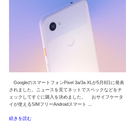
で
IIJmio
で
使
う”
の
GoogleのスマートフォンPixel 3a/3a XLが5月8日に発表
されました。ニュースを見てネットでスペックなどをチ
ェックしてすぐに購入を決めました。 おサイフケータ
イが使えるSIMフリーAndroidスマート …
“Google
続きを読む
Pixel
3a