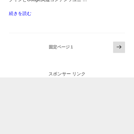
“Google
続きを読む
関
連
コ
ン
投
次
固定ページ
1
テ
の
稿
ン
ペ
の
ツ
ー
ペ
ユ
ジ
スポンサー リンク
ニ
ー
ッ
ジ
ト
送
の
り
表
示
数
を