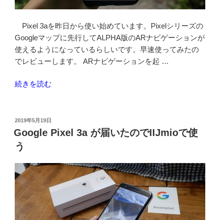
ビ
ュ
Pixel 3aを昨日から使い始めています。Pixelシリーズの
ー”
Googleマップに先行してALPHA版のARナビゲーションが
の
使えるようになっているらしいです。早速使ってみたの
でレビューします。 ARナビゲーションを起 …
“Google
続きを読む
Pixel
3a
で
投
2019年5月19日
稿
AR
Google Pixel 3a が届いたのでIIJmioで使
日:
ナ
う
ビ
機
能
を
使
っ