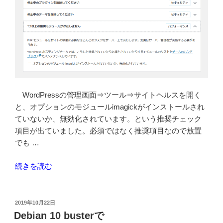
WordPressの管理画面⇒ツール⇒サイトヘルスを開く
と、オプションのモジュールimagickがインストールされ
ていないか、無効化されています。という推奨チェック
項目が出ていました。必須ではなく推奨項目なので放置
でも …
“OpenLiteSpeed
続きを読む
の
WordPress
で
投
2019年10月22日
稿
ImageMagick
Debian 10 busterで
日: