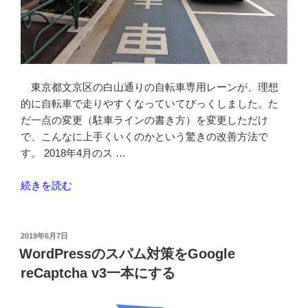
を
対
策
し
た
東京都文京区の白山通りの自転車専用レーンが、理想
Debian
的に自転車で走りやすくなっていてびっくしました。た
Postfix
だ一点の変更（駐車ラインの書き方）を変更しただけ
relayhost
で、こんなに上手くいくのかという驚きの改善方法で
設
す。 2018年4月のス …
定”
の
“白
続きを読む
山
通
り
投
2019年6月7日
稿
の
WordPressのスパム対策をGoogle
日:
自
reCaptcha v3一本にする
転
車