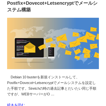
画
Postfix+Dovecot+Letsencryptでメールシ
像
ステム構築
処
理
を
有
効
に
す
る”
の
Debian 10 busterを新規インストールして、
Postfix+Dovecot+Letsencryptでメールシステムを設定し
た手順です。Stretchの時の過去記事とだいたい同じ手順
ですが、WEBサーバーがO …
“Debian
続きを読む