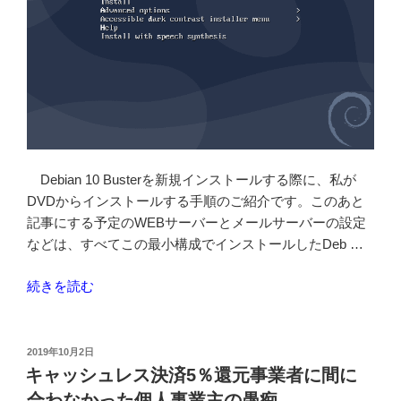
LAMP
設
定”
の
Debian 10 Busterを新規インストールする際に、私が
DVDからインストールする手順のご紹介です。このあと
記事にする予定のWEBサーバーとメールサーバーの設定
などは、すべてこの最小構成でインストールしたDeb …
“Debian
続きを読む
10
Buster
サ
投
2019年10月2日
稿
ー
キャッシュレス決済5％還元事業者に間に
日:
バ
合わなかった個人事業主の愚痴