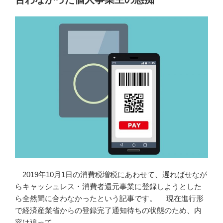
ー
最
小
構
成
イ
ン
ス
ト
ー
ル”
の
2019年10月1日の消費税増税にあわせて、遅ればせなが
らキャッシュレス・消費者還元事業に登録しようとした
ら全然間に合わなかったという記事です。 現在進行形
で経済産業省からの登録完了通知待ちの状態のため、内
容は追って …