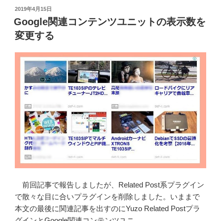
の
投
2019年4月15日
稿
予
Google関連コンテンツユニットの表示数を
日:
約
変更する
購
入
を
即
決
し
て
み
た
配
送
予
前回記事で報告しましたが、Related Post系プラグイン
定
で散々な目に合いプラグインを削除しました。いままで
日”
本文の最後に関連記事を出すのにYuzo Related Postプラ
の
グインとGoogle関連コンテンツユニ …