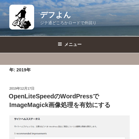
コ
ン
デフよん
テ
ジテ通どころかロードで外回り
ン
ツ
へ
メニュー
ス
キ
ッ
年:
2019年
プ
投
2019年12月17日
稿
OpenLiteSpeedのWordPressで
日:
ImageMagick画像処理を有効にする