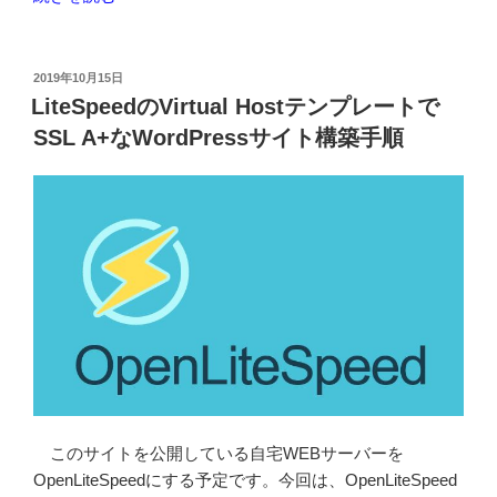
10
buster
で
投
2019年10月15日
稿
Postfix+Dovecot+Letsencrypt
LiteSpeedのVirtual Hostテンプレートで
日:
で
SSL A+なWordPressサイト構築手順
メ
ー
ル
シ
ス
テ
ム
構
築”
の
このサイトを公開している自宅WEBサーバーを
OpenLiteSpeedにする予定です。今回は、OpenLiteSpeed