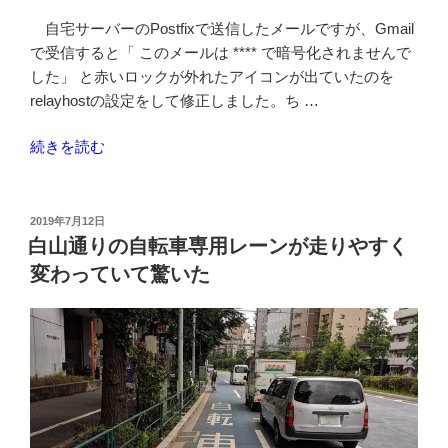
に
自宅サーバーのPostfixで送信したメールですが、Gmail
合
で受信すると「 このメールは **** で暗号化されませんで
わ
した」 と赤いロックが外れたアイコンが出ていたのを
な
relayhostの設定をして修正しました。ち …
か
っ
“Gmail
続きを読む
た
で
個
暗
人
号
事
投
2019年7月12日
稿
化
白山通りの自転車専用レーンが走りやすく
業
日:
さ
主
変わっていて驚いた
れ
の
ま
愚
せ
痴”
ん
の
で
し
た