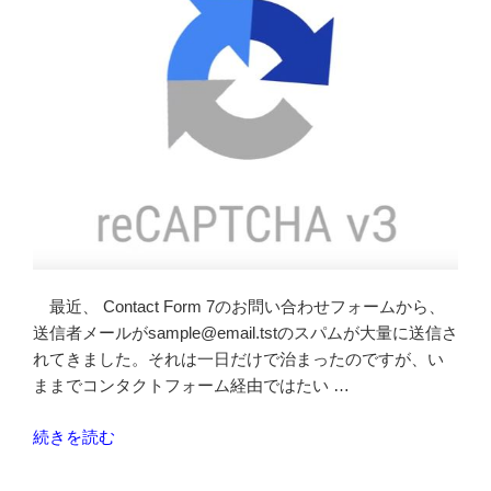
専
用
レ
ー
ン
が
走
り
や
す
く
変
最近、 Contact Form 7のお問い合わせフォームから、
わ
送信者メールがsample@email.tstのスパムが大量に送信さ
っ
れてきました。それは一日だけで治まったのですが、い
て
ままでコンタクトフォーム経由ではたい …
い
て
“WordPress
続きを読む
驚
の
い
ス