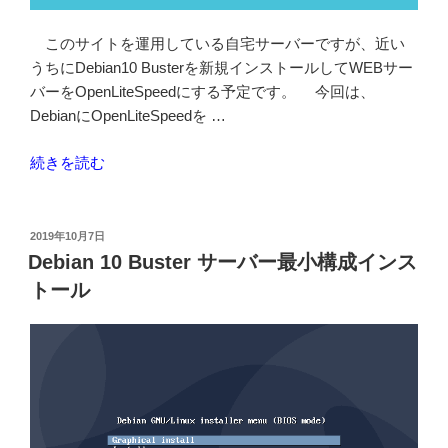
ト
構
このサイトを運用している自宅サーバーですが、近い
築
うちにDebian10 Busterを新規インストールしてWEBサー
手
バーをOpenLiteSpeedにする予定です。 今回は、
順”
DebianにOpenLiteSpeedを …
の
“Debian10(Buster)
続きを読む
で
OpenLiteSpeed
を
投
2019年10月7日
稿
イ
Debian 10 Buster サーバー最小構成インス
日:
ン
トール
ス
ト
ー
ル
し
て