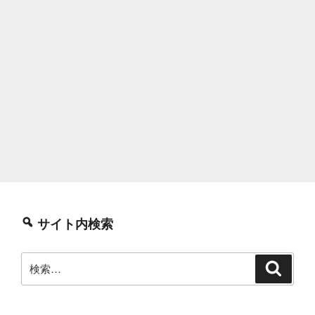
変
更
す
る”
の
サイト内検索
検
検
索
索: