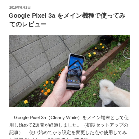
た”
パ
投
2019年6月2日
稿
の
ム
Google Pixel 3a をメイン機種で使ってみ
日:
対
てのレビュー
策
を
Google
reCaptcha
v3
一
本
に
す
る”
の
Google Pixel 3a（Clearly White）をメイン端末として使
用し始めて2週間が経過しました。（初期セットアップの
記事） 使い始めてから設定を変更した点や使用してみ