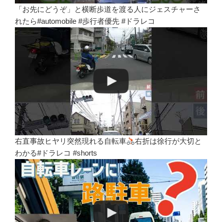
「お先にどうぞ」と横断歩道を渡る人にジェスチャーさ
れたら#automobile #歩行者優先 #ドラレコ
右直事故ヒヤリ突然現れる自転車
右折は徐行が大切と
わかる#ドラレコ #shorts