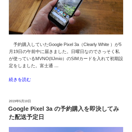
て
み
る”
の
予約購入していたGoogle Pixel 3a（Clearly White ）が5
月19日の午前中に届きました。日曜日なのでさっそく私
が使っているMVNO(IIJmio）のSIMカードを入れて初期設
定をしました。富士通 …
“Google
続きを読む
Pixel
3a
が
投
2019年5月10日
稿
届
Google Pixel 3a の予約購入を即決してみ
日:
い
た配送予定日
た
の