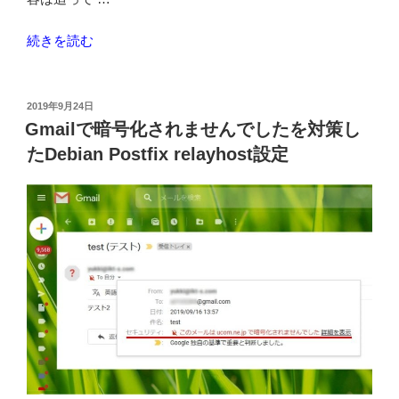
“キ
続きを読む
ャ
ッ
シ
投
2019年9月24日
稿
ュ
Gmailで暗号化されませんでしたを対策し
日:
レ
たDebian Postfix relayhost設定
ス
決
済
5％
還
元
事
業
者
に
間