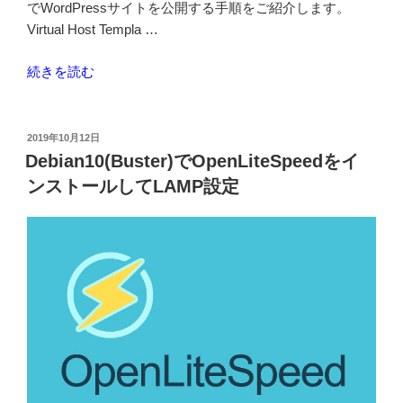
でWordPressサイトを公開する手順をご紹介します。
Virtual Host Templa …
“LiteSpeed
続きを読む
の
Virtual
Host
投
2019年10月12日
稿
テ
Debian10(Buster)でOpenLiteSpeedをイ
日:
ン
ンストールしてLAMP設定
プ
レ
ー
ト
で
SSL
A+な
WordPress
サ
イ