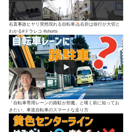
右直事故ヒヤリ突然現れる自転車
右折は徐行が大切と
わかる#ドラレコ #shorts
「自転車専用レーンの路駐が邪魔」と嘆く前に知ってお
きたい、車道自転車のスマートな走り方