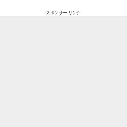
ル
ジ
村
スポンサー リンク
ア
へ”
X
の
で
ク
ア
ラ
ル
ン
プ
ー
ル
国
際
空
港
KLIA2
か