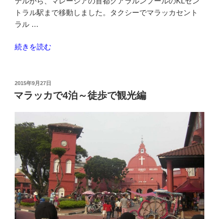
テルから、マレーシアの首都クアラルンプールのKLセン
観
トラル駅まで移動しました。タクシーでマラッカセント
光”
ラル …
の
“マ
続きを読む
ラ
ッ
カ
投
2015年9月27日
稿
市
マラッカで4泊～徒歩で観光編
日:
内
か
ら
ク
ア
ラ
ル
ン
プ
ー