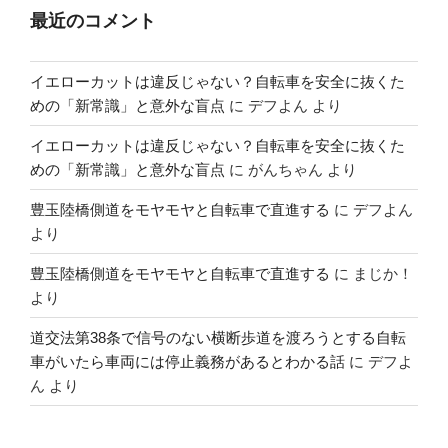
最近のコメント
イエローカットは違反じゃない？自転車を安全に抜くた
めの「新常識」と意外な盲点
に
デフよん
より
イエローカットは違反じゃない？自転車を安全に抜くた
めの「新常識」と意外な盲点
に
がんちゃん
より
豊玉陸橋側道をモヤモヤと自転車で直進する
に
デフよん
より
豊玉陸橋側道をモヤモヤと自転車で直進する
に
まじか！
より
道交法第38条で信号のない横断歩道を渡ろうとする自転
車がいたら車両には停止義務があるとわかる話
に
デフよ
ん
より