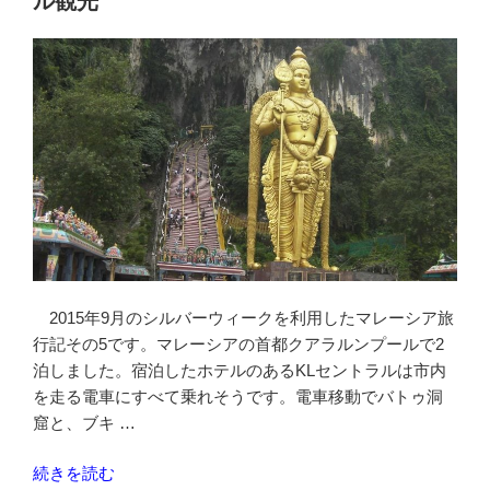
ル観光
込
ん
だ
が
ハ
ズ
レ
て
払
い
戻
さ
2015年9月のシルバーウィークを利用したマレーシア旅
れ
行記その5です。マレーシアの首都クアラルンプールで2
た
泊しました。宿泊したホテルのあるKLセントラルは市内
顛
を走る電車にすべて乗れそうです。電車移動でバトゥ洞
末”
窟と、ブキ …
の
“KL
続きを読む