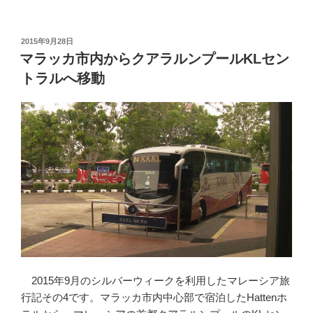
セ
ン
ト
投
2015年9月28日
稿
ラ
マラッカ市内からクアラルンプールKLセン
日:
ル
トラルへ移動
駅
か
ら
電
車
で
ク
ア
ラ
ル
ン
プ
2015年9月のシルバーウィークを利用したマレーシア旅
ー
行記その4です。マラッカ市内中心部で宿泊したHattenホ
ル