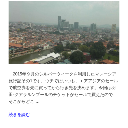
ら
レ
ン
タ
ル
自
転
車
で
海
上
2015年９月のシルバーウィークを利用したマレーシア
モ
旅行記その1です。ウチではいつも、エアアジアのセール
ス
で航空券を先に買ってから行き先を決めます。今回は羽
ク
田-クアラルンプールのチケットがセールで買えたので、
と
そこからどこ …
ポ
ル
“エ
続きを読む
ト
ア
ガ
ア