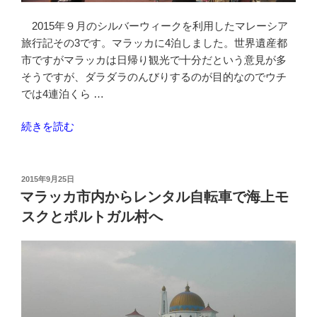
ル
KL
2015年９月のシルバーウィークを利用したマレーシア
セ
旅行記その3です。マラッカに4泊しました。世界遺産都
ン
市ですがマラッカは日帰り観光で十分だという意見が多
ト
そうですが、ダラダラのんびりするのが目的なのでウチ
ラ
では4連泊くら …
ル
へ
“マ
続きを読む
移
ラ
動”
ッ
の
カ
投
2015年9月25日
稿
で
マラッカ市内からレンタル自転車で海上モ
日:
4
スクとポルトガル村へ
泊
～
徒
歩
で
観