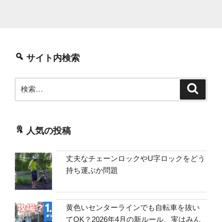
ら
マ
ラ
ッ
カ
サイト内検索
へ”
の
検
検
索
索:
人気の投稿
丈夫なチェーンロックやU字ロックをどう
持ち運ぶか問題
黄色いセンターラインでも自転車を抜い
てOK？2026年4月の新ルール、実はみん