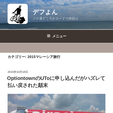
コ
ン
デフよん
テ
ジテ通どころかロードで外回り
ン
ツ
へ
メニュー
ス
キ
ッ
カテゴリー:
2015マレーシア旅行
プ
投
2015年10月18日
稿
OptiontownのUToに申し込んだがハズレて
日:
払い戻された顛末