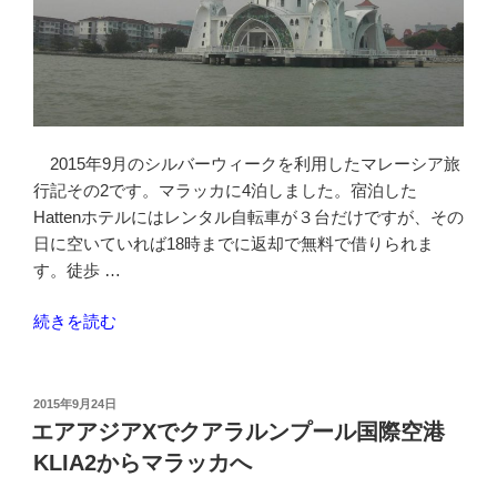
光
編”
の
2015年9月のシルバーウィークを利用したマレーシア旅
行記その2です。マラッカに4泊しました。宿泊した
Hattenホテルにはレンタル自転車が３台だけですが、その
日に空いていれば18時までに返却で無料で借りられま
す。徒歩 …
“マ
続きを読む
ラ
ッ
カ
投
2015年9月24日
稿
市
エアアジアXでクアラルンプール国際空港
日:
内
KLIA2からマラッカへ
か