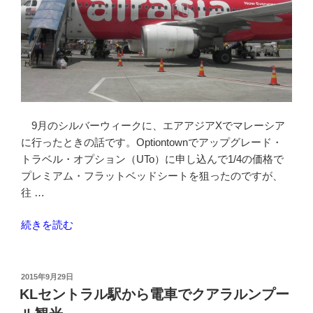
9月のシルバーウィークに、エアアジアXでマレーシア
に行ったときの話です。Optiontownでアップグレード・
トラベル・オプション（UTo）に申し込んで1/4の価格で
プレミアム・フラットベッドシートを狙ったのですが、
往 …
“Optiontown
続きを読む
の
UTo
に
投
2015年9月29日
稿
申
KLセントラル駅から電車でクアラルンプー
日:
し