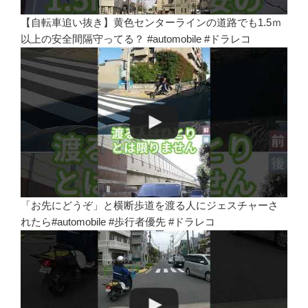
【自転車追い抜き】黄色センターラインの道路でも1.5ｍ
以上の安全間隔守ってる？ #automobile #ドラレコ
「お先にどうぞ」と横断歩道を渡る人にジェスチャーさ
れたら#automobile #歩行者優先 #ドラレコ