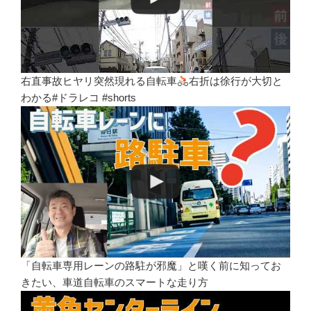
右直事故ヒヤリ突然現れる自転車
右折は徐行が大切と
わかる#ドラレコ #shorts
「自転車専用レーンの路駐が邪魔」と嘆く前に知ってお
きたい、車道自転車のスマートな走り方