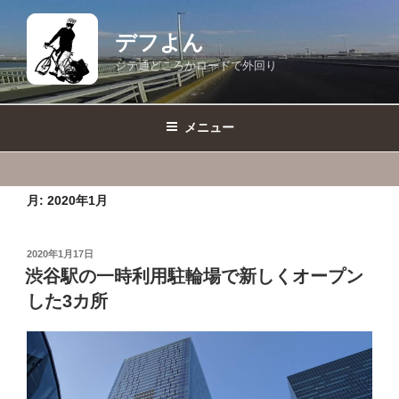
コ
ン
デフよん
テ
ジテ通どころかロードで外回り
ン
ツ
へ
メニュー
ス
キ
ッ
月:
2020年1月
プ
投
2020年1月17日
稿
渋谷駅の一時利用駐輪場で新しくオープン
日:
した3カ所