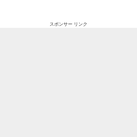
by
の
Flywheel
5.0.x
スポンサー リンク
は
ベ
ー
タ
版
ら
し
く
使
え
な
い
機
能
あ
り”