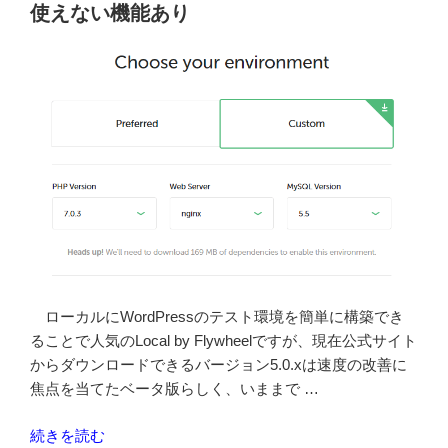
時
使えない機能あり
利
用
駐
輪
場
で
新
し
く
オ
ー
プ
ン
ローカルにWordPressのテスト環境を簡単に構築でき
し
ることで人気のLocal by Flywheelですが、現在公式サイト
た
からダウンロードできるバージョン5.0.xは速度の改善に
3
焦点を当てたベータ版らしく、いままで …
カ
“Local
続きを読む
所”