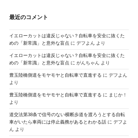
最近のコメント
イエローカットは違反じゃない？自転車を安全に抜くた
めの「新常識」と意外な盲点
に
デフよん
より
イエローカットは違反じゃない？自転車を安全に抜くた
めの「新常識」と意外な盲点
に
がんちゃん
より
豊玉陸橋側道をモヤモヤと自転車で直進する
に
デフよん
より
豊玉陸橋側道をモヤモヤと自転車で直進する
に
まじか！
より
道交法第38条で信号のない横断歩道を渡ろうとする自転
車がいたら車両には停止義務があるとわかる話
に
デフよ
ん
より