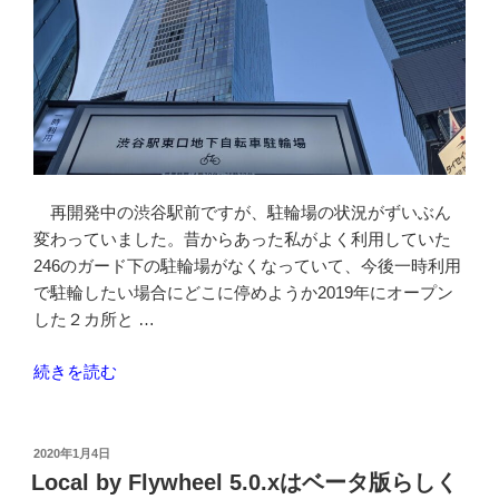
再開発中の渋谷駅前ですが、駐輪場の状況がずいぶん
変わっていました。昔からあった私がよく利用していた
246のガード下の駐輪場がなくなっていて、今後一時利用
で駐輪したい場合にどこに停めようか2019年にオープン
した２カ所と …
“渋
続きを読む
谷
駅
の
投
2020年1月4日
稿
一
Local by Flywheel 5.0.xはベータ版らしく
日: