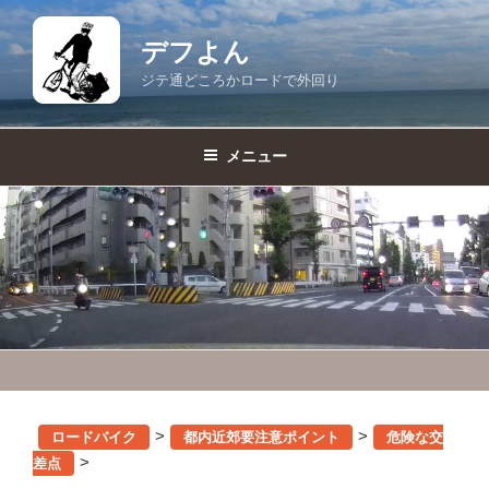
コ
ン
デフよん
テ
ジテ通どころかロードで外回り
ン
ツ
へ
メニュー
ス
キ
ッ
プ
>
>
ロードバイク
都内近郊要注意ポイント
危険な交
>
差点