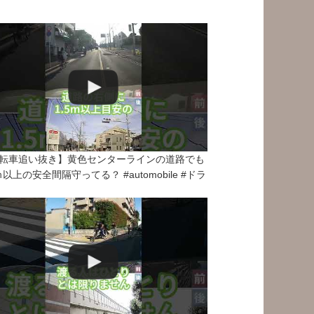
転車追い抜き】黄色センターラインの道路でも
5ｍ以上の安全間隔守ってる？ #automobile #ドラ