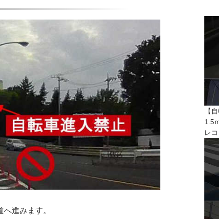
【自
1.
レコ
道へ進みます。