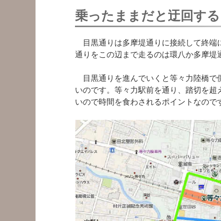
乗ったままだと迂回する
目黒通りは多摩堤通りに接続して終端に
通りをこの辺まで走るのは環八か多摩堤
目黒通りを進んでいくと等々力陸橋で側
いのです。等々力駅前を通り、踏切を超
いので時間を食わされるポイントなので