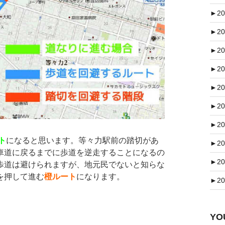
►
20
►
20
►
20
►
20
►
20
►
20
►
20
ト
になると思います。等々力駅前の踏切があ
►
20
車道に戻るまでに歩道を逆走することになるの
►
20
歩道は避けられますが、地元民でないと知らな
を押して進む
橙ルート
になります。
►
20
Y