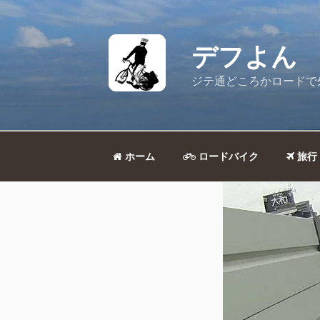
コ
ン
テ
デフよん
ン
ツ
ジテ通どころかロードで
へ
ス
キ
ッ
ホーム
ロードバイク
旅行
プ