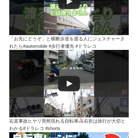
「お先にどうぞ」と横断歩道を渡る人にジェスチャーさ
れたら#automobile #歩行者優先 #ドラレコ
右直事故ヒヤリ突然現れる自転車
右折は徐行が大切と
わかる#ドラレコ #shorts