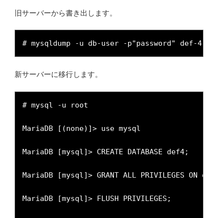
旧サーバーから書き出します。
# mysqldump -u db-user -p"password" def-4 > 
新サーバーに移行します。
# mysql -u root

MariaDB [(none)]> use mysql

MariaDB [mysql]> CREATE DATABASE def4;

MariaDB [mysql]> GRANT ALL PRIVILEGES ON def4
MariaDB [mysql]> FLUSH PRIVILEGES;
