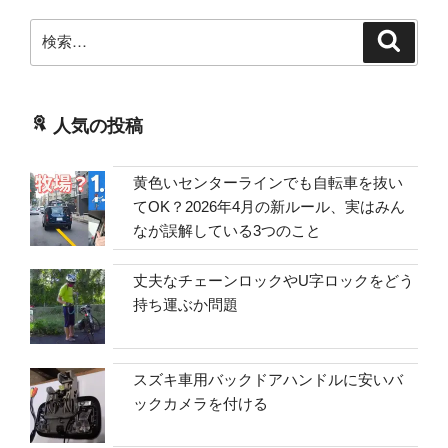
検
検
索
索:
人気の投稿
黄色いセンターラインでも自転車を抜い
てOK？2026年4月の新ルール、実はみん
なが誤解している3つのこと
丈夫なチェーンロックやU字ロックをどう
持ち運ぶか問題
スズキ車用バックドアハンドルに安いバ
ックカメラを付ける