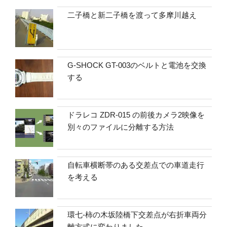
二子橋と新二子橋を渡って多摩川越え
G-SHOCK GT-003のベルトと電池を交換
する
ドラレコ ZDR-015 の前後カメラ2映像を
別々のファイルに分離する方法
自転車横断帯のある交差点での車道走行
を考える
環七-柿の木坂陸橋下交差点が右折車両分
離方式に変わりました