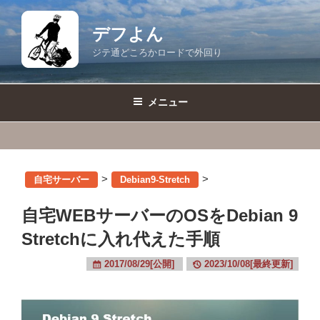
コ
ン
デフよん
テ
ジテ通どころかロードで外回り
ン
ツ
へ
メニュー
ス
キ
ッ
プ
>
>
自宅サーバー
Debian9-Stretch
自宅WEBサーバーのOSをDebian 9
Stretchに入れ代えた手順
2017/08/29[公開]
2023/10/08[最終更新]