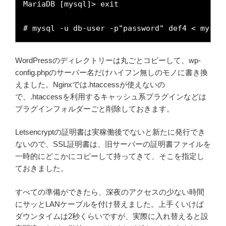
MariaDB [mysql]> exit

# mysql -u db-user -p"password" def4 < mysql
WordPressのディレクトリーは丸ごとコピーして、wp-
config.phpのサーバー名だけハイフン無しのモノに書き換
えました。Nginxでは.htaccessが使えないの
で、.htaccessを利用するキャッシュ系プラグインなどは
プラグインフォルダーごと削除しておきます。
Letsencryptの証明書は実稼働後でないと新たに発行でき
ないので、SSL証明書は、旧サーバーの証明書ファイルを
一時的にどこかにコピーして持ってきて、そこを指定し
ておきました。
すべての準備ができたら、深夜のアクセスの少ない時間
にサッとLANケーブルを付け替えました。上手くいけば
ダウンタイムは2秒くらいですが、実際に入れ替えると設