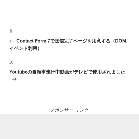
投
前
前
稿
の
Contact Form 7で送信完了ページを用意する（DOM
ナ
投
イベント利用）
ビ
稿
ゲ
次
次
の
ー
Youtubeの自転車走行中動画がテレビで使用されました
投
シ
稿
ョ
ン
スポンサー リンク