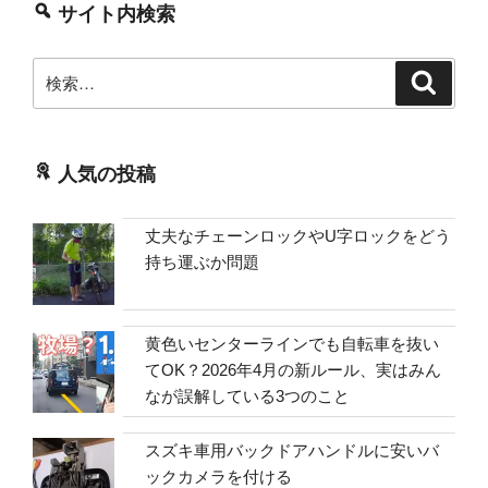
サイト内検索
検
検
索
索:
人気の投稿
丈夫なチェーンロックやU字ロックをどう
持ち運ぶか問題
黄色いセンターラインでも自転車を抜い
てOK？2026年4月の新ルール、実はみん
なが誤解している3つのこと
スズキ車用バックドアハンドルに安いバ
ックカメラを付ける