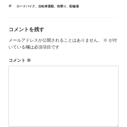
テ
タ
ロードバイク
、
自転車通勤
、
街乗り
、
駐輪場
ゴ
グ
リ
ー
コメントを残す
メールアドレスが公開されることはありません。
※
が付
いている欄は必須項目です
コメント
※