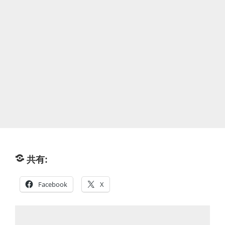
共有:
Facebook
X