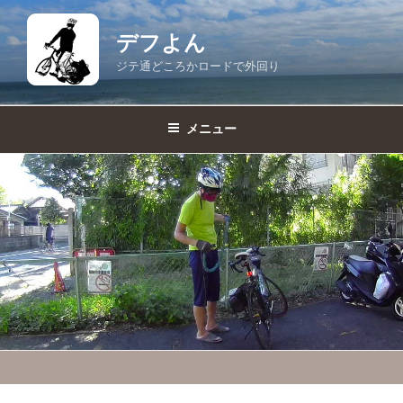
コ
ン
デフよん
テ
ジテ通どころかロードで外回り
ン
ツ
へ
メニュー
ス
キ
ッ
プ