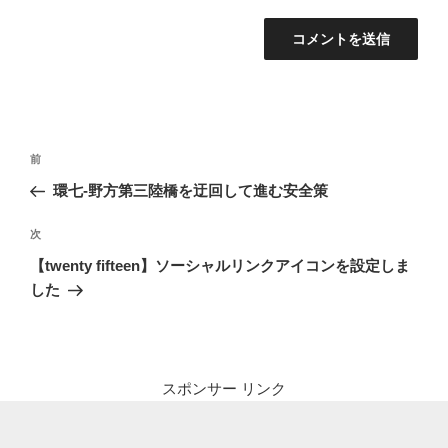
投
前
前
稿
の
環七-野方第三陸橋を迂回して進む安全策
ナ
投
ビ
稿
次
次
ゲ
の
【twenty fifteen】ソーシャルリンクアイコンを設定しま
投
ー
した
稿
シ
ョ
ン
スポンサー リンク