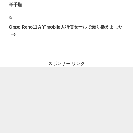
ナ
投
単手順
ビ
稿
ゲ
次
次
の
ー
Oppo Reno11 A Y’mobile大特価セールで乗り換えました
投
シ
稿
ョ
ン
スポンサー リンク