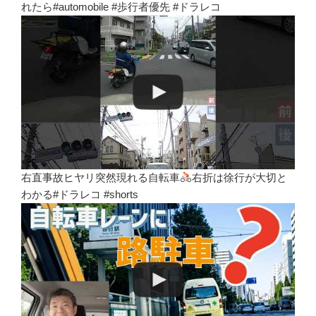
れたら#automobile #歩行者優先 #ドラレコ
右直事故ヒヤリ突然現れる自転車
右折は徐行が大切と
わかる#ドラレコ #shorts