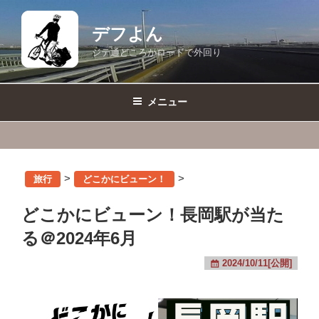
コ
ン
デフよん
テ
ジテ通どころかロードで外回り
ン
ツ
へ
メニュー
ス
キ
ッ
プ
>
>
旅行
どこかにビューン！
どこかにビューン！長岡駅が当た
る＠2024年6月
2024/10/11[公開]