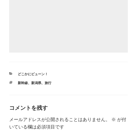
カ
どこかにビューン！
テ
タ
新幹線
、
新潟県
、
旅行
ゴ
グ
リ
ー
コメントを残す
メールアドレスが公開されることはありません。
※
が付
いている欄は必須項目です