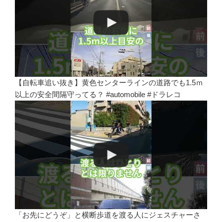
【自転車追い抜き】黄色センターラインの道路でも1.5ｍ
以上の安全間隔守ってる？ #automobile #ドラレコ
「お先にどうぞ」と横断歩道を渡る人にジェスチャーさ