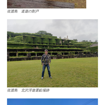
佐渡島 道遊の割戸
佐渡島 北沢浮遊選鉱場跡