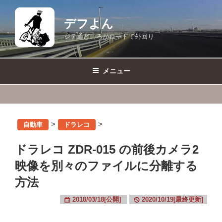
コ
ン
デフよん
テ
ジテ通どころかロードで外回り
ン
ツ
へ
メニュー
ス
キ
ッ
プ
>
>
自動車
ドラレコ
ドラレコ ZDR-015 の前後カメラ2
映像を別々のファイルに分離する
方法
2018/03/18[公開]
2020/10/19[最終更新]