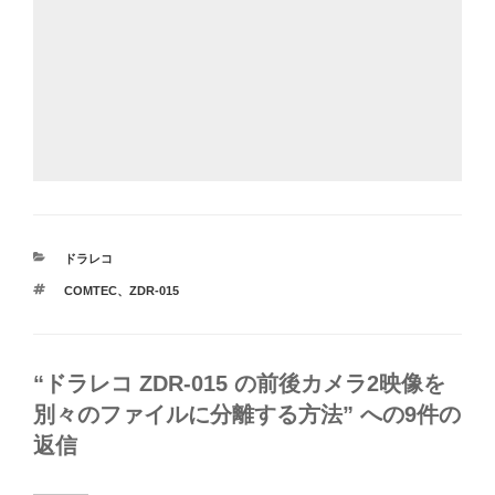
カ
ドラレコ
テ
タ
COMTEC
、
ZDR-015
ゴ
グ
リ
ー
“ドラレコ ZDR-015 の前後カメラ2映像を
別々のファイルに分離する方法” への9件の
返信