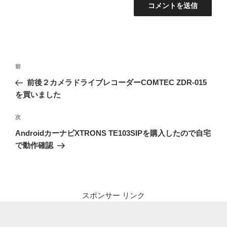
投
前
前
稿
の
前後２カメラドライブレコーダーCOMTEC ZDR-015
ナ
投
を買いました
ビ
稿
ゲ
次
次
の
ー
AndroidカーナビXTRONS TE103SIPを購入したので自宅
投
シ
で動作確認
稿
ョ
ン
スポンサー リンク