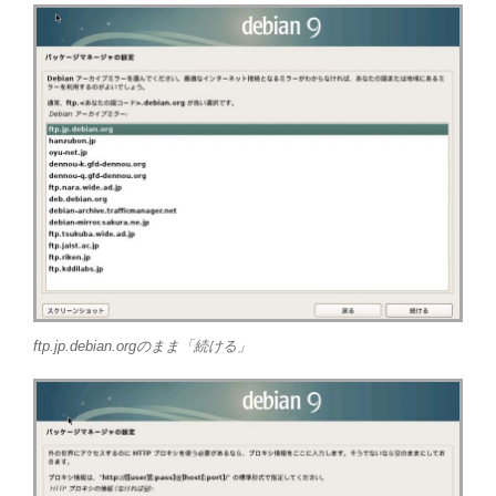
ftp.jp.debian.orgのまま「続ける」