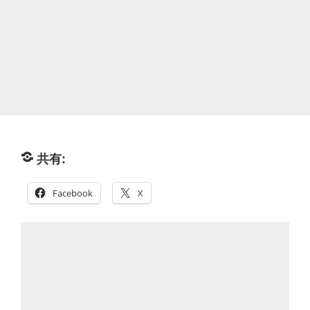
共有:
Facebook
X