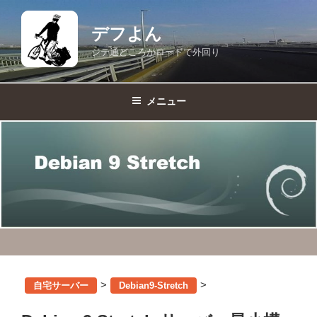
コ
ン
デフよん
テ
ジテ通どころかロードで外回り
ン
ツ
へ
メニュー
ス
キ
ッ
プ
>
>
自宅サーバー
Debian9-Stretch