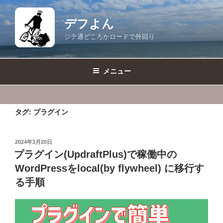
コ
ン
デフよん
テ
ジテ通どころかロードで外回り
ン
ツ
へ
メニュー
ス
キ
ッ
タグ:
プラグイン
プ
投
2024年3月20日
稿
プラグイン(UpdraftPlus)で稼働中の
日:
WordPressをlocal(by flywheel) に移行す
る手順