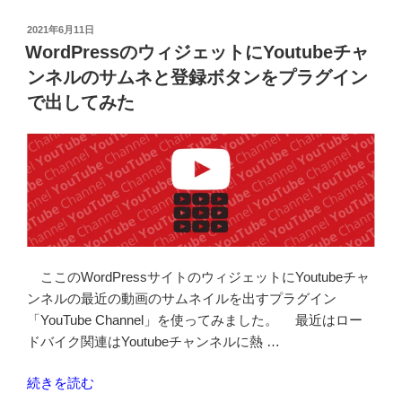
お
問
投
2021年6月11日
稿
い
WordPressのウィジェットにYoutubeチャ
日:
合
ンネルのサムネと登録ボタンをプラグイン
わ
で出してみた
せ
フ
ォ
ー
ム
が
簡
単
ここのWordPressサイトのウィジェットにYoutubeチャ
に
ンネルの最近の動画のサムネイルを出すプラグイン
設
「YouTube Channel」を使ってみました。 最近はロー
置
ドバイク関連はYoutubeチャンネルに熱 …
で
き
“WordPress
続きを読む
た！