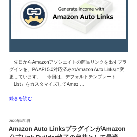
を
使
い
始
め
ま
し
た”
の
先日からAmazonアソシエイトの商品リンクを出すプラ
グインを、PA API 5.0対応済みのAmazon Auto Linksに変
更しています。 今回は、デフォルトテンプレート
「List」をカスタマイズしてAmaz …
“Amazon
続きを読む
Auto
Links
プ
投
2020年3月1日
稿
ラ
Amazon Auto LinksプラグインがAmazon
日:
グ