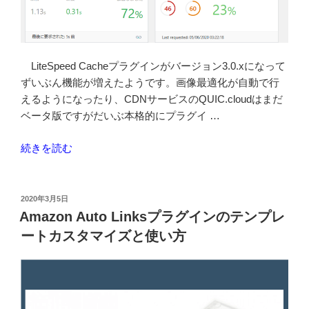
LiteSpeed Cacheプラグインがバージョン3.0.xになって
ずいぶん機能が増えたようです。画像最適化が自動で行
えるようになったり、CDNサービスのQUIC.cloudはまだ
ベータ版ですがだいぶ本格的にプラグイ …
“LiteSpeed
続きを読む
Cache
プ
ラ
投
2020年3月5日
稿
グ
Amazon Auto Linksプラグインのテンプレ
日:
イ
ートカスタマイズと使い方
ン
の
QUIC.cloud
CDN