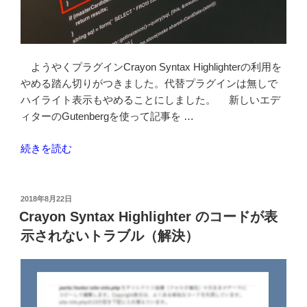
る”
の
ようやくプラグインCrayon Syntax Highlighterの利用を
やめる踏ん切りがつきました。代替プラグインは無しで
ハイライト表示もやめることにしました。 新しいエデ
ィターのGutenbergを使って記事を …
“つ
続きを読む
い
に
Crayon
投
2018年8月22日
稿
Syntax
Crayon Syntax Highlighter のコードが表
日:
Highlighter
示されないトラブル（解決）
プ
ラ
グ
イ