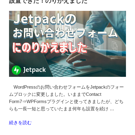
設置できた！のりかえました
で
稼
働
中
の
WordPress
を
local(by
flywheel)
に
移
行
WordPressのお問い合わせフォームをJetpackのフォー
す
ムブロックに変更しました。いままでContact
る
Form7⇒WPFormsプラグインと使ってきましたが、どち
手
らも一長一短と思っていたまま何年も設置を続け …
順”
の
“Jetpack
続きを読む
の