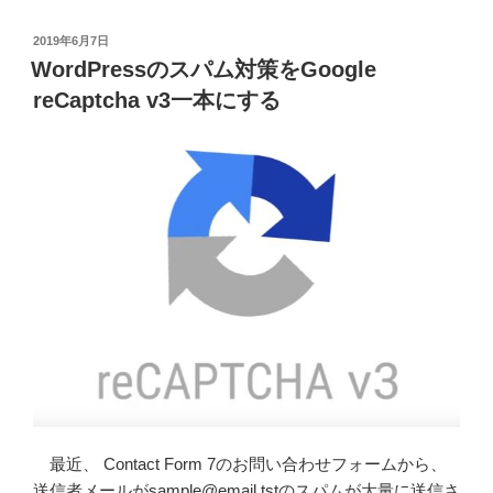
方”
Links
の
プ
投
2019年6月7日
稿
ラ
WordPressのスパム対策をGoogle
日:
グ
reCaptcha v3一本にする
イ
ン
が
Amazon
公
式
Link
Builder
終
了
の
代
替
と
最近、 Contact Form 7のお問い合わせフォームから、
し
送信者メールがsample@email.tstのスパムが大量に送信さ