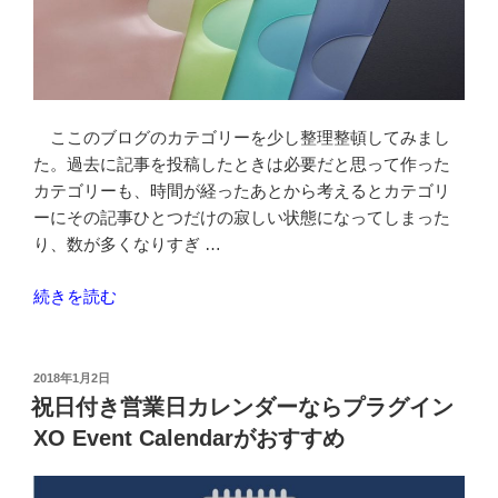
有
効
に
し
て
ここのブログのカテゴリーを少し整理整頓してみまし
み
た。過去に記事を投稿したときは必要だと思って作った
る”
カテゴリーも、時間が経ったあとから考えるとカテゴリ
の
ーにその記事ひとつだけの寂しい状態になってしまった
り、数が多くなりすぎ …
“Batch-
続きを読む
Move
プ
ラ
投
2018年1月2日
稿
グ
祝日付き営業日カレンダーならプラグイン
日:
イ
XO Event Calendarがおすすめ
ン
で