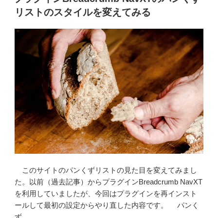
日:
ー
リストのスタイルを変えてみる
ド
が
表
示
さ
れ
な
い
ト
ラ
ブ
ル
（解
このサイトのパンくずリストの見た目を変えてみまし
決）”
た。以前（過去記事）からプラグインBreadcrumb NavXT
の
を利用していましたが、今回はプラグインを再インスト
ールして最初の設定からやり直した内容です。 パンく
ず …