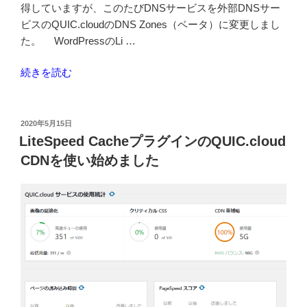
登
得していますが、このたびDNSサービスを外部DNSサー
録
ビスのQUIC.cloudのDNS Zones（ベータ）に変更しまし
ボ
た。 WordPressのLi …
タ
“QUIC.cloud
ン
続きを読む
の
を
DNS
プ
Zones
ラ
投
2020年5月15日
稿
(beta)
グ
LiteSpeed CacheプラグインのQUIC.cloud
日:
を
イ
CDNを使い始めました
使
ン
い
で
始
出
め
し
ま
て
し
み
た”
た”
の
の