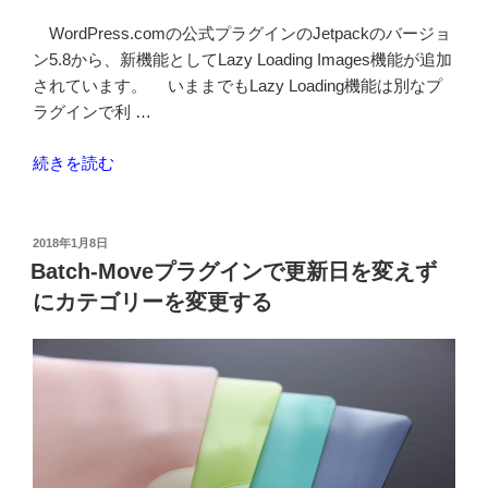
タ
イ
WordPress.comの公式プラグインのJetpackのバージョ
ル
ン5.8から、新機能としてLazy Loading Images機能が追加
を
されています。 いままでもLazy Loading機能は別なプ
変
ラグインで利 …
え
て
“Jetpack
続きを読む
み
プ
る”
ラ
の
グ
投
2018年1月8日
稿
イ
Batch-Moveプラグインで更新日を変えず
日:
ン
にカテゴリーを変更する
の
Lazy
loading
images
機
能
を