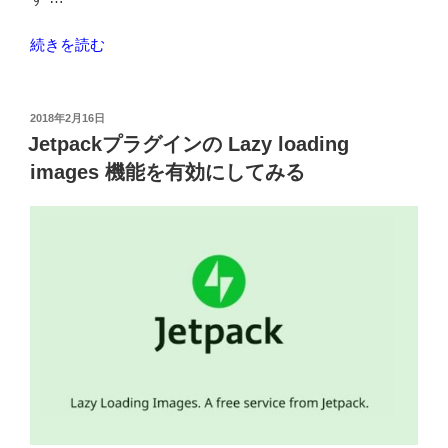
“プ
続きを読む
ラ
グ
イ
投
2018年2月16日
稿
ン
Jetpackプラグインの Lazy loading
日:
Breadcrumb
images 機能を有効にしてみる
NavXT
の
パ
ン
く
ず
リ
ス
ト
の
ス