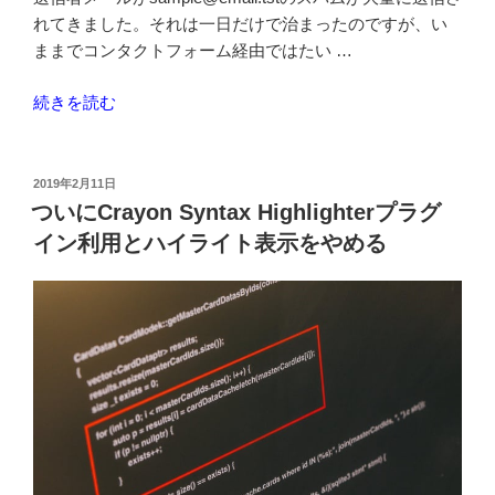
て
れてきました。それは一日だけで治まったのですが、い
最
ままでコンタクトフォーム経由ではたい …
適”
の
“WordPress
続きを読む
の
ス
パ
投
2019年2月11日
稿
ム
ついにCrayon Syntax Highlighterプラグ
日:
対
イン利用とハイライト表示をやめる
策
を
Google
reCaptcha
v3
一
本
に
す