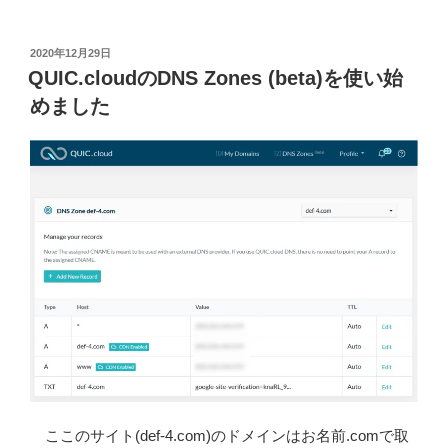
の
の
ウ
り
ィ
投
2020年12月29日
か
稿
ジ
QUIC.cloudのDNS Zones (beta)を使い始
え
日:
ェ
めました
ま
ッ
し
ト
た”
に
の
Youtube
チ
ャ
ン
ネ
ル
の
サ
ム
ネ
と
ここのサイト(def-4.com)のドメインはお名前.comで取