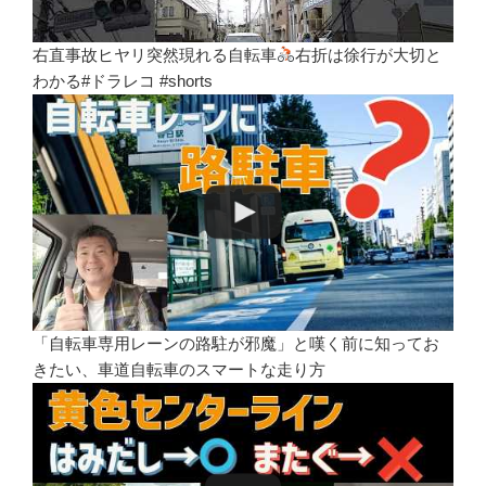
右直事故ヒヤリ突然現れる自転車
右折は徐行が大切と
わかる#ドラレコ #shorts
「自転車専用レーンの路駐が邪魔」と嘆く前に知ってお
きたい、車道自転車のスマートな走り方