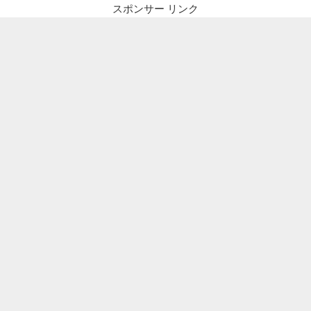
ペ
レ
ジ
スポンサー リンク
ン
ー
ダ
ジ
ー
送
な
り
ら
プ
ラ
グ
イ
ン
XO
Event
Calendar
が
お
す
す
め”