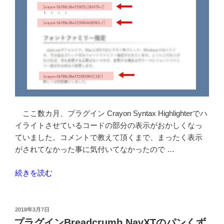
ン
利
用
と
ハ
イ
ラ
イ
ト
表
ここ数カ月、プラグイン Crayon Syntax Highlighterでハ
示
イライトさせているコードの部分の表示がおかしくなっ
を
ていました。コメントで教えて頂くまで、まったく表示
や
がされてなかった事に気付いてなかったので …
め
る”
“Crayon
続きを読む
の
Syntax
Highlighter
の
投
2018年3月7日
稿
コ
プラグインBreadcrumb NavXTのパンくず