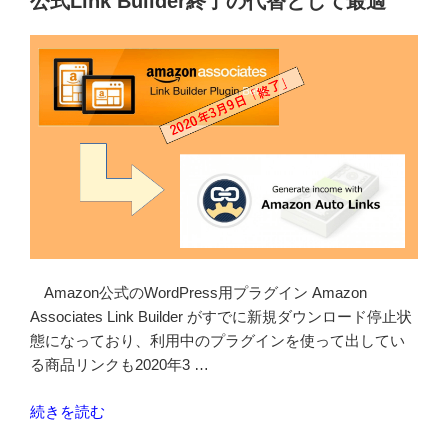
公式Link Builder終了の代替として最適
イ
ン
の
テ
ン
プ
レ
ー
ト
カ
ス
タ
Amazon公式のWordPress用プラグイン Amazon
マ
Associates Link Builder がすでに新規ダウンロード停止状
イ
態になっており、利用中のプラグインを使って出してい
ズ
る商品リンクも2020年3 …
と
使
“Amazon
続きを読む
い
Auto