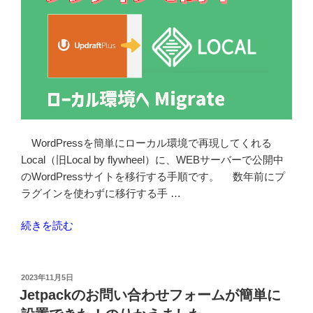
WordPressを簡単にローカル環境で再現してくれる
Local（旧Local by flywheel）に、WEBサーバーで公開中
のWordPressサイトを移行する手順です。 数年前にプ
ラグインを使わずに移行する手 …
“プ
続きを読む
ラ
グ
イ
投
2023年11月5日
稿
ン
Jetpackのお問い合わせフォームが簡単に
日:
(UpdraftPlus)