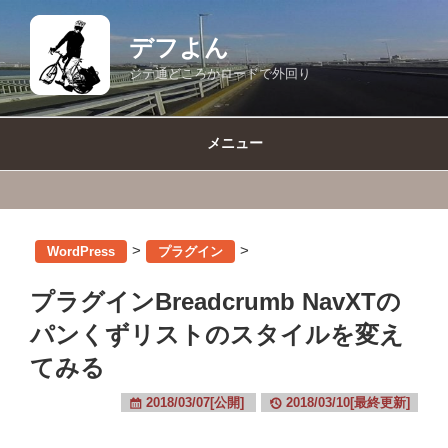
コ
ン
デフよん
テ
ジテ通どころかロードで外回り
ン
ツ
へ
メニュー
ス
キ
ッ
プ
>
>
WordPress
プラグイン
プラグインBreadcrumb NavXTの
パンくずリストのスタイルを変え
てみる
2018/03/07[公開]
2018/03/10[最終更新]