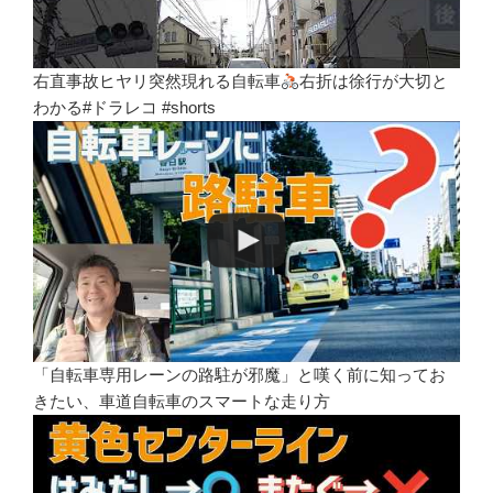
右直事故ヒヤリ突然現れる自転車
右折は徐行が大切と
わかる#ドラレコ #shorts
「自転車専用レーンの路駐が邪魔」と嘆く前に知ってお
きたい、車道自転車のスマートな走り方