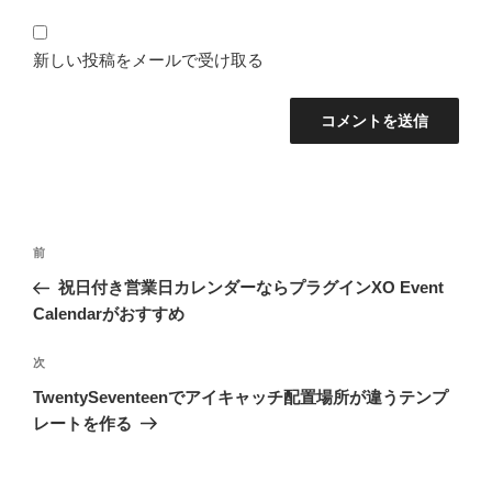
新しい投稿をメールで受け取る
投
前
前
稿
の
祝日付き営業日カレンダーならプラグインXO Event
ナ
投
Calendarがおすすめ
ビ
稿
ゲ
次
次
の
ー
TwentySeventeenでアイキャッチ配置場所が違うテンプ
投
シ
レートを作る
稿
ョ
ン