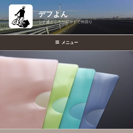
コ
ン
デフよん
テ
ジテ通どころかロードで外回り
ン
ツ
へ
メニュー
ス
キ
ッ
プ