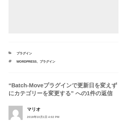
カ
プラグイン
テ
タ
WORDPRESS
、
プラグイン
ゴ
グ
リ
ー
“Batch-Moveプラグインで更新日を変えず
にカテゴリーを変更する” への1件の返信
マリオ
2018年10月1日 4:02 PM