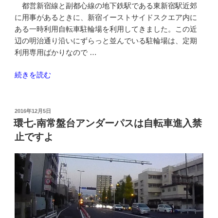
都営新宿線と副都心線の地下鉄駅である東新宿駅近郊
メ
に用事があるときに、新宿イーストサイドスクエア内に
ッ
ある一時利用自転車駐輪場を利用してきました。この近
ト
辺の明治通り沿いにずらっと並んでいる駐輪場は、定期
に
利用専用ばかりなので …
付
け
“東
続きを読む
て
新
み
宿
た”
駅
の
投
2016年12月5日
稿
す
環七-南常盤台アンダーパスは自転車進入禁
日:
ぐ
止ですよ
イ
ー
ス
ト
サ
イ
ド