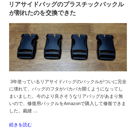
稿
ク
リアサイドバッグのプラスチックバックル
日:
ロ
が割れたのを交換できた
タ
イ
ヤ
を
パ
ナ
レ
ー
サ
3年使っているリアサイドバッグのバックルがついに完全
ー
に壊れて、バッグのフタがパカパカ開くようになってし
パ
まいました。今のより良さそうなリアバッグがあまり無
セ
いので、修復用バックルをAmazonで購入して修復できま
ラ
した。裁縫 …
に
交
“リ
続きを読む
換”
ア
の