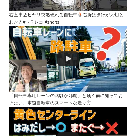
右直事故ヒヤリ突然現れる自転車
右折は徐行が大切と
わかる#ドラレコ #shorts
「自転車専用レーンの路駐が邪魔」と嘆く前に知ってお
きたい、車道自転車のスマートな走り方