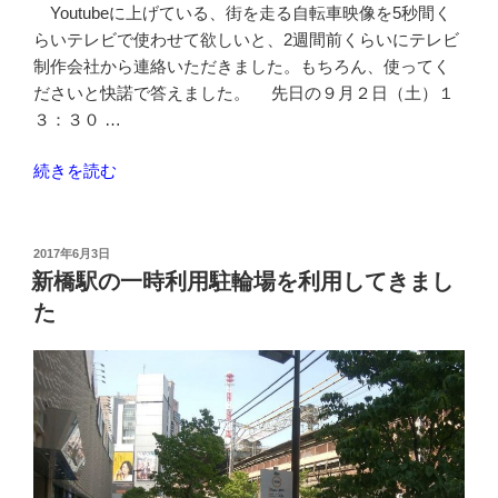
東
Youtubeに上げている、街を走る自転車映像を5秒間く
駐
らいテレビで使わせて欲しいと、2週間前くらいにテレビ
輪
制作会社から連絡いただきました。もちろん、使ってく
場
ださいと快諾で答えました。 先日の９月２日（土）１
で
３：３０ …
一
“Youtube
続きを読む
時
の
利
自
用”
転
の
投
2017年6月3日
稿
車
新橋駅の一時利用駐輪場を利用してきまし
日:
走
た
行
中
動
画
が
テ
レ