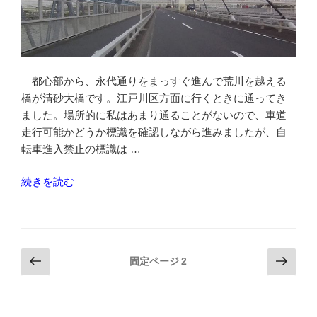
川
を
渡
る-
車
都心部から、永代通りをまっすぐ進んで荒川を越える
道
橋が清砂大橋です。江戸川区方面に行くときに通ってき
走
ました。場所的に私はあまり通ることがないので、車道
行”
走行可能かどうか標識を確認しながら進みましたが、自
の
転車進入禁止の標識は …
“清
続きを読む
砂
大
橋
を
投
前
次
固定ページ
2
渡
の
の
稿
っ
ペ
ペ
の
て
ー
ー
ペ
荒