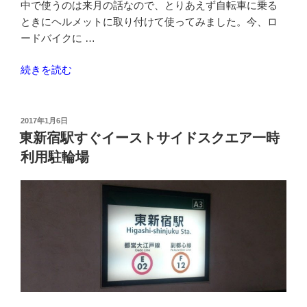
中で使うのは来月の話なので、とりあえず自転車に乗る
な
ときにヘルメットに取り付けて使ってみました。今、ロ
作
ードバイクに …
業
用
“ELECOM
続きを読む
手
の
袋
ア
を
ク
投
2017年1月6日
買
稿
シ
東新宿駅すぐイーストサイドスクエア一時
う”
日:
ョ
利用駐輪場
の
ン
カ
メ
ラ
ACAM-
F01SBK
を
ヘ
ル