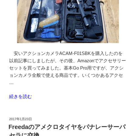
輪
場
を
利
用
し
て
安いアクションカメラACAM-F01SBKを購入したのを
き
以前記事にしましたが、その後、Amazonでアクセサリー
ま
セットを買ってみました。基本Go Pro用ですが、アクシ
し
ョンカメラ全般で使える商品です。いくつかあるアクセ
た”
…
の
“Amazon
続きを読む
で
ア
ク
投
2017年1月23日
稿
シ
Freedaのアメクロタイヤをパナレーサーパ
日:
ョ
セラに交換