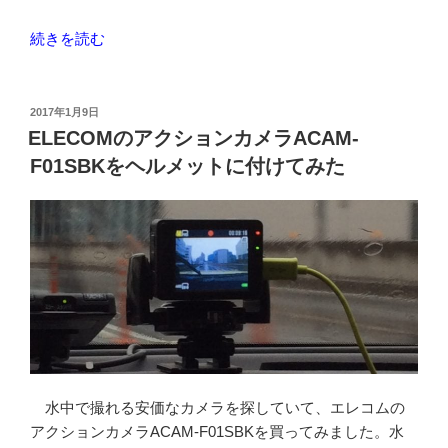
れ
“ワ
続きを読む
た
ー
の
ク
を
ラ
投
交
2017年1月9日
稿
ン
ELECOMのアクションカメラACAM-
換
日:
ド
で
F01SBKをヘルメットに付けてみた
で
き
ロ
た”
ー
の
ド
バ
イ
ク
に
合
い
水中で撮れる安価なカメラを探していて、エレコムの
そ
アクションカメラACAM-F01SBKを買ってみました。水
う