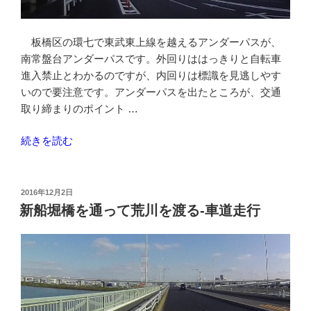
ス
ク
板橋区の環七で東武東上線を越えるアンダーパスが、
エ
南常盤台アンダーパスです。外回りははっきりと自転車
ア
進入禁止とわかるのですが、内回りは標識を見逃しやす
一
いので要注意です。アンダーパスを出たところが、交通
時
取り締まりのポイント …
利
用
“環
続きを読む
駐
七-
輪
南
場”
常
投
2016年12月2日
の
稿
盤
新船堀橋を通って荒川を渡る-車道走行
日:
台
ア
ン
ダ
ー
パ