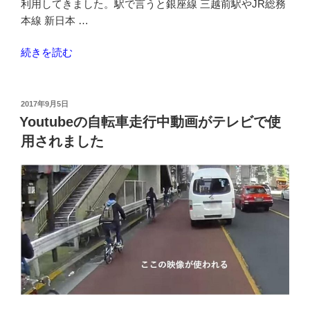
利用してきました。駅で言うと銀座線 三越前駅やJR総務
販
本線 新日本 …
で
購
“COREDO
続きを読む
入
室
し
町
て
裏
投
2017年9月5日
み
稿
の
Youtubeの自転車走行中動画がテレビで使
日:
た”
福
用されました
の
徳
神
社
地
下
に
あ
る
室
町