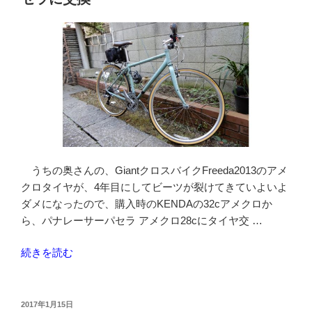
ン
カ
メ
ラ
用
の
ア
ク
セ
サ
うちの奥さんの、GiantクロスバイクFreeda2013のアメ
リ
クロタイヤが、4年目にしてビーツが裂けてきていよいよ
ー
ダメになったので、購入時のKENDAの32cアメクロか
セ
ら、パナレーサーパセラ アメクロ28cにタイヤ交 …
ッ
ト
“Freeda
続きを読む
を
の
買
ア
う”
メ
投
2017年1月15日
の