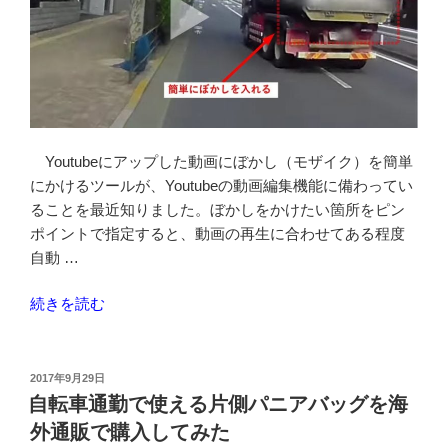
Youtubeにアップした動画にぼかし（モザイク）を簡単
にかけるツールが、Youtubeの動画編集機能に備わってい
ることを最近知りました。ぼかしをかけたい箇所をピン
ポイントで指定すると、動画の再生に合わせてある程度
自動 …
“Youtube
続きを読む
に
上
げ
投
2017年9月29日
稿
た
自転車通勤で使える片側パニアバッグを海
日:
動
外通販で購入してみた
画