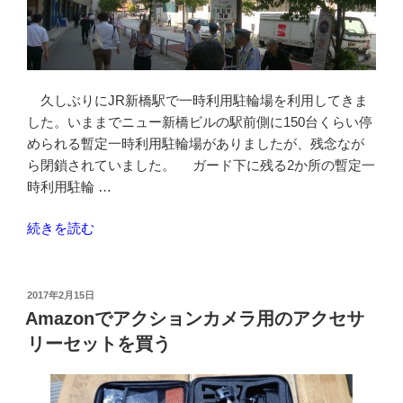
ビ
で
使
用
久しぶりにJR新橋駅で一時利用駐輪場を利用してきま
さ
した。いままでニュー新橋ビルの駅前側に150台くらい停
れ
められる暫定一時利用駐輪場がありましたが、残念なが
ま
ら閉鎖されていました。 ガード下に残る2か所の暫定一
し
時利用駐輪 …
た”
の
“新
続きを読む
橋
駅
の
投
2017年2月15日
稿
一
Amazonでアクションカメラ用のアクセサ
日:
時
リーセットを買う
利
用
駐