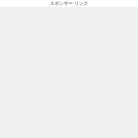
ジ
ジ
スポンサー リンク
川
ー
越
ジ
え-
送
車
り
道
走
行”
の