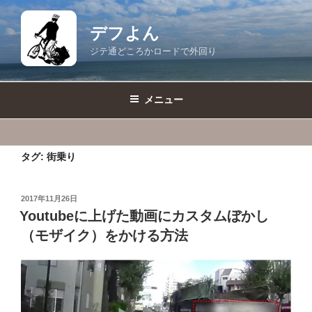
コ
ン
デフよん
テ
ジテ通どころかロードで外回り
ン
ツ
へ
メニュー
ス
キ
ッ
タグ:
街乗り
プ
投
2017年11月26日
稿
Youtubeに上げた動画にカスタムぼかし
日:
（モザイク）をかける方法