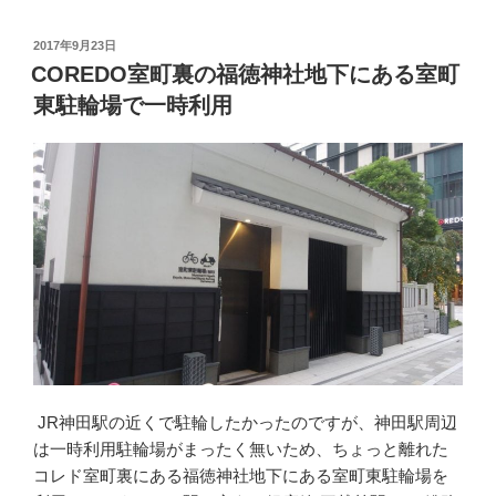
の
車
通
投
2017年9月23日
稿
勤
COREDO室町裏の福徳神社地下にある室町
日:
で
東駐輪場で一時利用
使
え
る
片
側
パ
ニ
ア
バ
ッ
グ
を
JR神田駅の近くで駐輪したかったのですが、神田駅周辺
海
は一時利用駐輪場がまったく無いため、ちょっと離れた
外
コレド室町裏にある福徳神社地下にある室町東駐輪場を
通