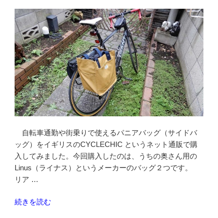
に
カ
ス
タ
ム
ぼ
か
し
（モ
ザ
イ
自転車通勤や街乗りで使えるパニアバッグ（サイドバ
ク）
ッグ）をイギリスのCYCLECHIC というネット通販で購
を
入してみました。今回購入したのは、うちの奥さん用の
か
Linus（ライナス）というメーカーのバッグ２つです。
け
リア …
る
方
“自
続きを読む
法”
転