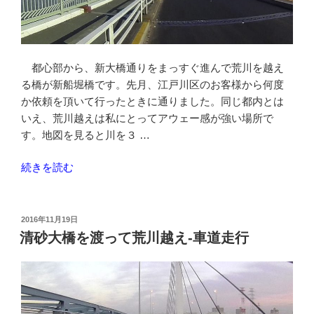
ス
は
自
転
都心部から、新大橋通りをまっすぐ進んで荒川を越え
車
る橋が新船堀橋です。先月、江戸川区のお客様から何度
進
か依頼を頂いて行ったときに通りました。同じ都内とは
入
いえ、荒川越えは私にとってアウェー感が強い場所で
禁
す。地図を見ると川を３ …
止
で
“新
続きを読む
す
船
よ”
堀
の
橋
投
2016年11月19日
稿
を
清砂大橋を渡って荒川越え-車道走行
日:
通
っ
て
荒