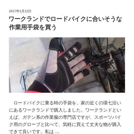
サ
イ
投
2017年1月12日
稿
ド
ワークランドでロードバイクに合いそうな
日:
バ
作業用手袋を買う
ッ
グ
の
プ
ラ
ス
チ
ッ
ク
バ
ロードバイクに乗る時の手袋を、家の近くの環七沿い
ッ
にあるワークランドで購入しました。ワークランドとい
ク
えば、ガテン系の作業服の専門店ですが、スポーツバイ
ル
ク用のグローブと比べて、気軽に買えて丈夫な物が購入
が
できて良いです。私は …
割