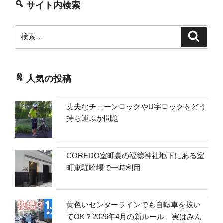
サイト内検索
外
な
検
検
ル
索
索:
ー
ル
の
人気の投稿
真
実”
の
丈夫なチェーンロックやU字ロックをどう
持ち運ぶか問題
COREDO室町裏の福徳神社地下にある室
町東駐輪場で一時利用
黄色いセンターラインでも自転車を抜い
てOK？2026年4月の新ルール、実はみん