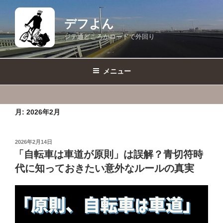
コ
ン
デフよん
テ
ジテ通どころかロードで外回り
ン
ツ
へ
メニュー
ス
キ
ッ
月:
2026年2月
プ
投
2026年2月14日
稿
「自転車は車道が原則」は誤解？青切符時
日:
代に知っておきたい意外なルールの真実