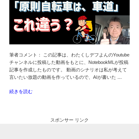
筆者コメント： この記事は、わたくしデフよんのYoutube
チャンネルに投稿した動画をもとに、NotebookMLが投稿
記事を作成したものです。 動画のシナリオは私が考えて
言いたい放題の動画を作っているので、AIが書いた …
“「自
続きを読む
転
車
は
スポンサー リンク
車
道
が