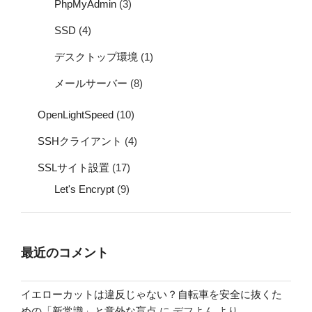
PhpMyAdmin
(3)
SSD
(4)
デスクトップ環境
(1)
メールサーバー
(8)
OpenLightSpeed
(10)
SSHクライアント
(4)
SSLサイト設置
(17)
Let's Encrypt
(9)
最近のコメント
イエローカットは違反じゃない？自転車を安全に抜くた
めの「新常識」と意外な盲点
に
デフよん
より