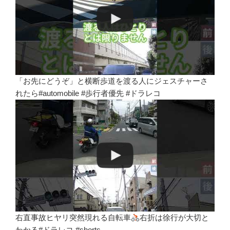
「お先にどうぞ」と横断歩道を渡る人にジェスチャーさ
れたら#automobile #歩行者優先 #ドラレコ
右直事故ヒヤリ突然現れる自転車
右折は徐行が大切と
わかる#ドラレコ #shorts