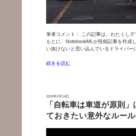
で）”
の
筆者コメント： この記事は、わたくしデフ
もとに、NotebookMLが投稿記事を作
い抜けないと思い込んでいるドライバーに
“イ
続きを読む
エ
ロ
ー
カ
投
2026年2月14日
ッ
稿
「自転車は車道が原則」
日:
ト
ておきたい意外なルール
は
違
反
じ