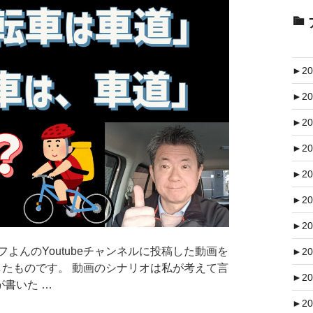
►
20
►
20
►
20
►
20
►
20
►
20
►
20
よんのYoutubeチャンネルに投稿した動画を
►
20
作成したものです。 動画のシナリオは私が考えて言
►
20
が書いた …
►
20