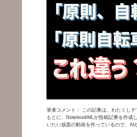
ゃ
な
い？
自
転
車
を
安
全
に
抜
く
た
め
の
筆者コメント： この記事は、わたくしデフ
「新
もとに、NotebookMLが投稿記事を
常
いたい放題の動画を作っているので、AI
識」