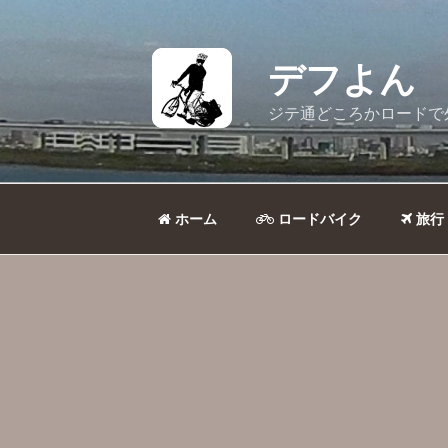
コ
ン
テ
デフよん
ン
ツ
ジテ通どころかロードで
へ
ス
キ
ッ
ホーム
ロードバイク
旅行
プ