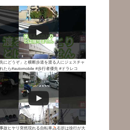
先にどうぞ」と横断歩道を渡る人にジェスチャ
れたら#automobile #歩行者優先 #ドラレコ
事故ヒヤリ突然現れる自転車
右折は徐行が大