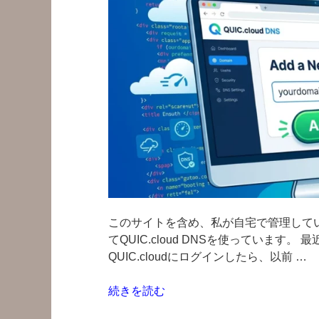
このサイトを含め、私が自宅で管理している
てQUIC.cloud DNSを使っていま
QUIC.cloudにログインしたら、以前 …
“QUIC.cloud
続きを読む
DNS