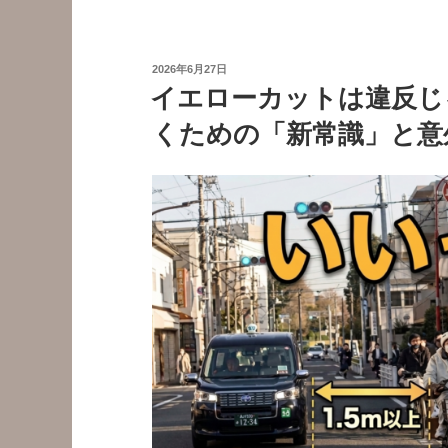
で
新
規
投
2026年6月27日
ド
稿
イエローカットは違反じ
日:
メ
くための「新常識」と意
イ
ン
を
追
加
す
る
方
法
（プ
ラ
グ
イ
ン