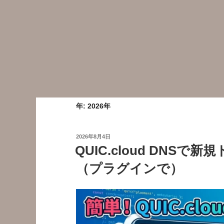
年:
2026年
投
2026年8月4日
稿
QUIC.cloud DNS
日:
（プラグインで）