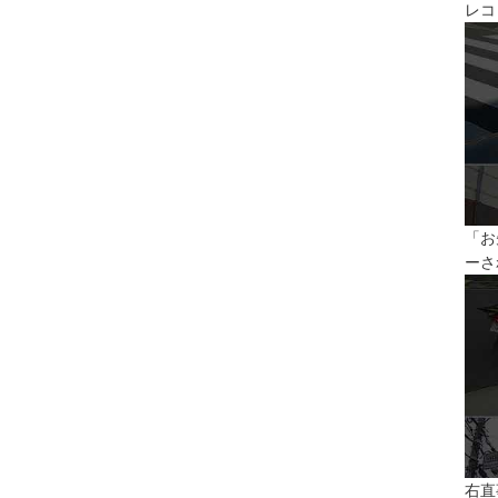
レコ
「お
ーさ
右直