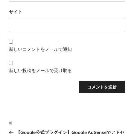
サイト
新しいコメントをメールで通知
新しい投稿をメールで受け取る
投
前
前
稿
の
【Google公式プラグイン】Google AdSenseでアドセ