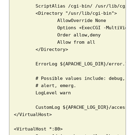
	ScriptAlias /cgi-bin/ /usr/lib/cgi-bin/

	<Directory "/usr/lib/cgi-bin">

		AllowOverride None

		Options +ExecCGI -MultiViews +SymLinksIfOwnerMatch

		Order allow,deny

		Allow from all

	</Directory>

	ErrorLog ${APACHE_LOG_DIR}/error.log

	# Possible values include: debug, info, notice, warn, error, crit,

	# alert, emerg.

	LogLevel warn

	CustomLog ${APACHE_LOG_DIR}/access.log combined

</VirtualHost>

<VirtualHost *:80>
