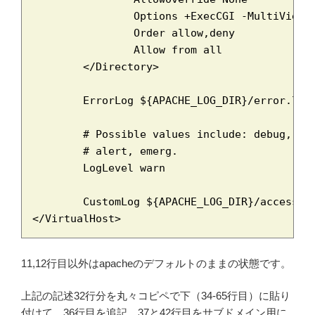
		Options +ExecCGI -MultiViews +SymLinksIfOwnerMatch

		Order allow,deny

		Allow from all

	</Directory>

	ErrorLog ${APACHE_LOG_DIR}/error.log

	# Possible values include: debug, info, notice, warn, error, crit,

	# alert, emerg.

	LogLevel warn

	CustomLog ${APACHE_LOG_DIR}/access.log combined

</VirtualHost>
11,12行目以外はapacheのデフォルトのままの状態です。
上記の記述32行分を丸々コピペで下（34-65行目）に貼り
付けて、36行目を追記、37と42行目をサブドメイン用に