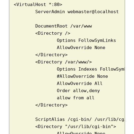
<VirtualHost *:80>

	ServerAdmin webmaster@localhost

	DocumentRoot /var/www

	<Directory />

		Options FollowSymLinks

		AllowOverride None

	</Directory>

	<Directory /var/www/>

		Options Indexes FollowSymLinks MultiViews

		#AllowOverride None

		AllowOverride All

		Order allow,deny

		allow from all

	</Directory>

	ScriptAlias /cgi-bin/ /usr/lib/cgi-bin/

	<Directory "/usr/lib/cgi-bin">

		AllowOverride None
