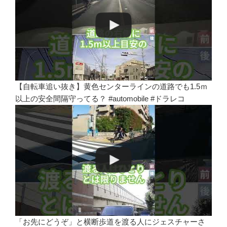
【自転車追い抜き】黄色センターラインの道路でも1.5ｍ
以上の安全間隔守ってる？ #automobile #ドラレコ
「お先にどうぞ」と横断歩道を渡る人にジェスチャーさ