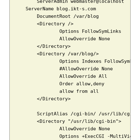
	ServerAdmin webmaster@localhost

    ServerName blog.ikt-s.com

	DocumentRoot /var/blog

	<Directory />

		Options FollowSymLinks

		AllowOverride None

	</Directory>

	<Directory /var/blog/>

		Options Indexes FollowSymLinks MultiViews

		#AllowOverride None

		AllowOverride All

		Order allow,deny

		allow from all

	</Directory>

	ScriptAlias /cgi-bin/ /usr/lib/cgi-bin/

	<Directory "/usr/lib/cgi-bin">

		AllowOverride None

		Options +ExecCGI -MultiViews +SymLinksIfOwnerMatch
