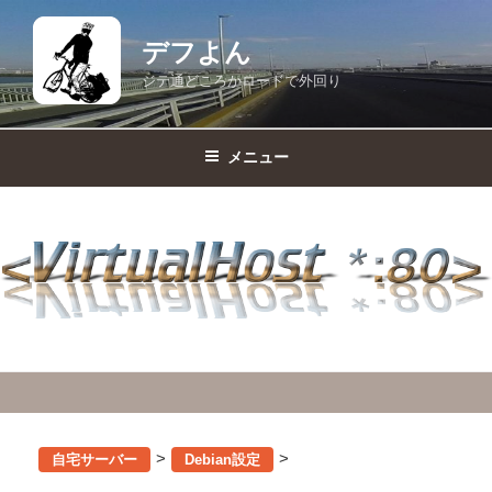
コ
ン
デフよん
テ
ジテ通どころかロードで外回り
ン
ツ
へ
メニュー
ス
キ
ッ
プ
>
>
自宅サーバー
Debian設定