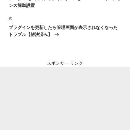
ナ
投
ンス簡単設置
ビ
稿
ゲ
次
次
の
ー
プラグインを更新したら管理画面が表示されなくなった
投
シ
トラブル【解決済み】
稿
ョ
ン
スポンサー リンク