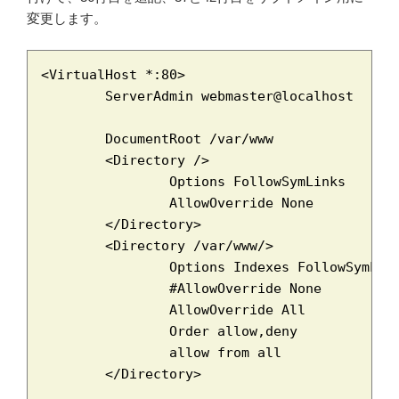
変更します。
<VirtualHost *:80>

	ServerAdmin webmaster@localhost

	DocumentRoot /var/www

	<Directory />

		Options FollowSymLinks

		AllowOverride None

	</Directory>

	<Directory /var/www/>

		Options Indexes FollowSymLinks MultiViews

		#AllowOverride None

		AllowOverride All

		Order allow,deny

		allow from all

	</Directory>
