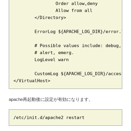
		Order allow,deny

		Allow from all

	</Directory>

	ErrorLog ${APACHE_LOG_DIR}/error.log

	# Possible values include: debug, info, notice, warn, error, crit,

	# alert, emerg.

	LogLevel warn

	CustomLog ${APACHE_LOG_DIR}/access.log combined

</VirtualHost>
apache再起動後に設定が有効になります。
/etc/init.d/apache2 restart