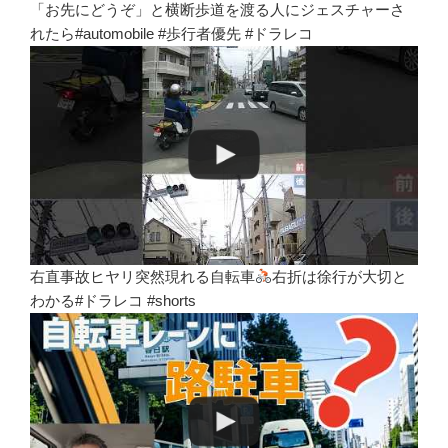
「お先にどうぞ」と横断歩道を渡る人にジェスチャーさ
れたら#automobile #歩行者優先 #ドラレコ
右直事故ヒヤリ突然現れる自転車
右折は徐行が大切と
わかる#ドラレコ #shorts