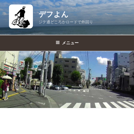
コ
ン
デフよん
テ
ジテ通どころかロードで外回り
ン
ツ
へ
メニュー
ス
キ
ッ
プ