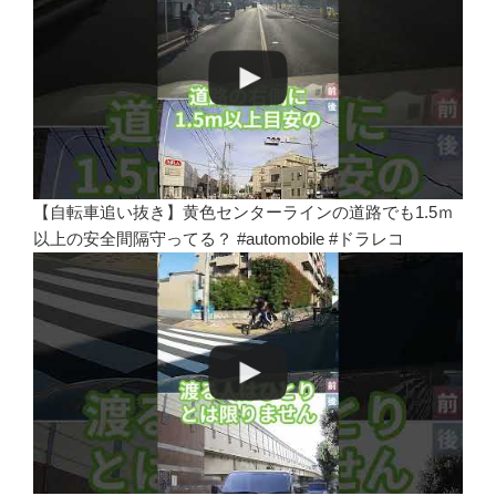
【自転車追い抜き】黄色センターラインの道路でも1.5ｍ
以上の安全間隔守ってる？ #automobile #ドラレコ