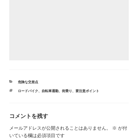
カ
危険な交差点
テ
タ
ロードバイク
、
自転車通勤
、
街乗り
、
要注意ポイント
ゴ
グ
リ
ー
コメントを残す
メールアドレスが公開されることはありません。
※
が付
いている欄は必須項目です