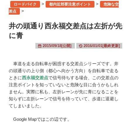
>
>
ロードバイク
都内近郊要注意ポイント
危険な交
>
差点
井の頭通り西永福交差点は左折が先
に青
2015/09/18[公開]
2016/01/01[最終更新]
車道を走る自転車が困惑する交差点シリーズです。井
の頭通りの上り側（都心へ向かう方向）を自転車で走る
ときに
西永福交差点
で信号待ちする場合、この交差点の
注意ポイントを知っていないと危険な目に合うかもしれ
ません。実際に私も、左折レーンが先に青になることを
知らずに左折レーンで信号を待っていて、歩道に退避し
てしまいました。
Google Mapではこの辺です。