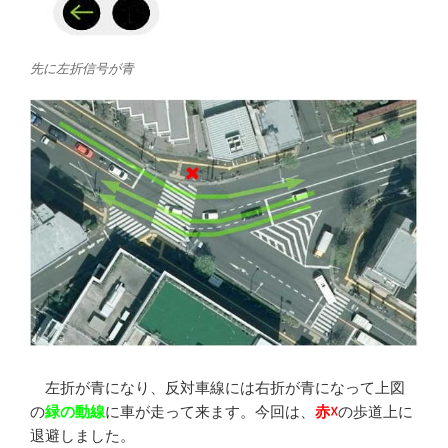
先に左折信号が青
左折が青になり、反対車線には右折が青になって上図
の
緑の動線
に車が走って来ます。今回は、
赤☓
の歩道上に
退避しました。