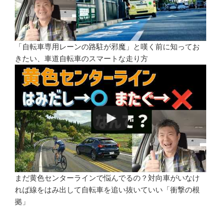
「自転車専用レーンの路駐が邪魔」と嘆く前に知ってお
きたい、車道自転車のスマートな走り方
まだ黄色センターラインで悩んでるの？対向車がいなけ
れば線をはみ出して自転車を追い抜いていい「衝撃の根
拠」