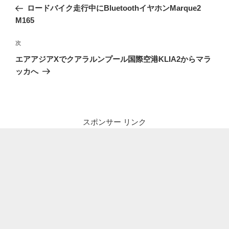
稿
の
ロードバイク走行中にBluetoothイヤホンMarque2
ナ
投
M165
ビ
稿
ゲ
次
次
の
ー
エアアジアXでクアラルンプール国際空港KLIA2からマラ
投
シ
ッカへ
稿
ョ
ン
スポンサー リンク