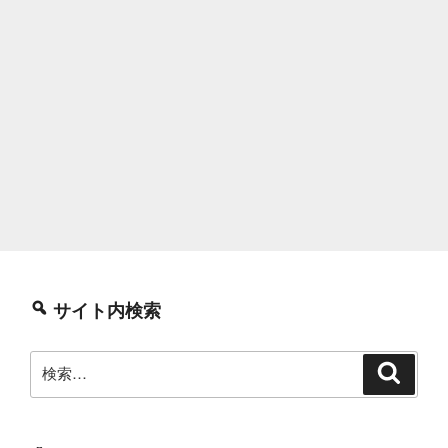
サイト内検索
検
検
索
索: