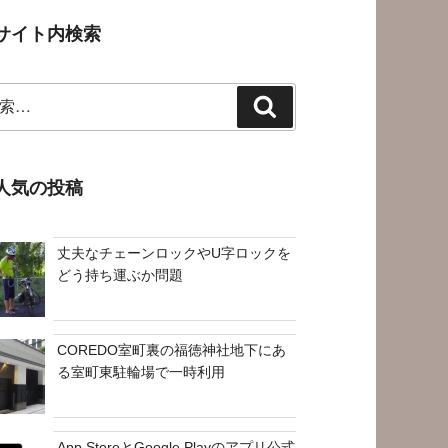
サイト内検索
検
索
人気の投稿
丈夫なチェーンロックやU字ロックを
どう持ち運ぶか問題
COREDO室町裏の福徳神社地下にあ
る室町東駐輪場で一時利用
App StoreとGoogle Playのアプリ公式