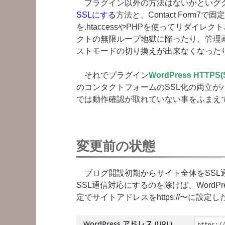
プラグイン以外の方法はないかといグ
SSLにする
方法と、Contact Form
を.htaccessやPHPを使ってリダイ
クトの無限ループ地獄に陥ったり、管理
ストモードの切り換えが出来なくなった
それでプラグイン
WordPress HTTPS(
のコンタクトフォームのSSL化の両立がバッチ
では動作確認が取れていない事をふまえ
変更前の状態
ブログ開設初期からサイト全体をSSL通信
SSL通信対応にするのを除けば、Word
定でサイトアドレスをhttps://〜に設定