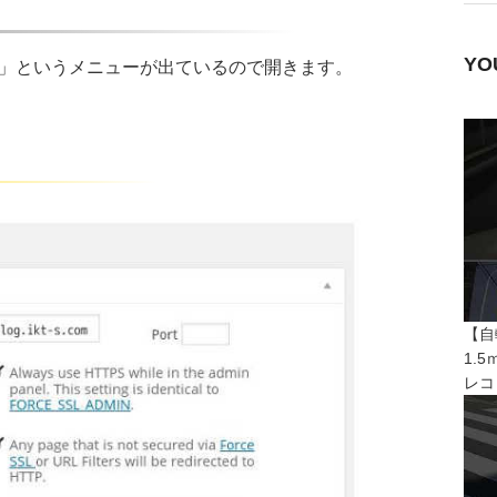
Y
S」というメニューが出ているので開きます。
【自
1.
レコ