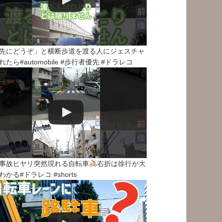
先にどうぞ」と横断歩道を渡る人にジェスチャ
れたら#automobile #歩行者優先 #ドラレコ
事故ヒヤリ突然現れる自転車
右折は徐行が大
わかる#ドラレコ #shorts