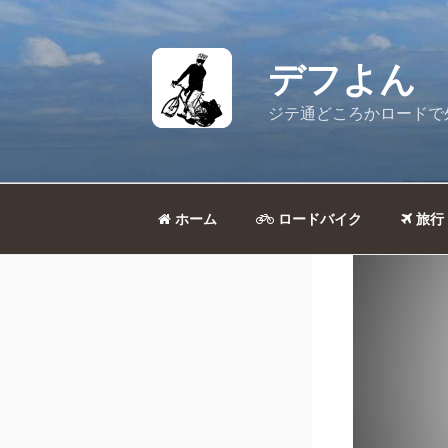
コ
ン
テ
デフよん
ン
ツ
ジテ通どころかロードで
へ
ス
キ
ッ
ホーム
ロードバイク
旅行
プ