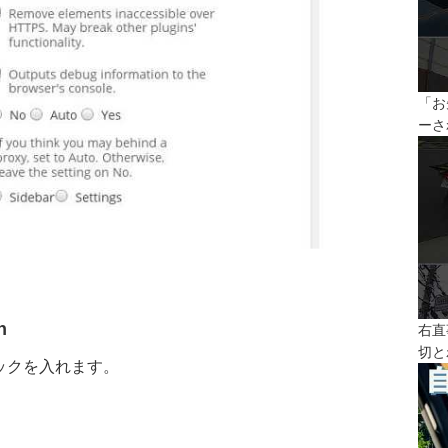
「お
ーさ
n
右直
切と
ックを入れます。