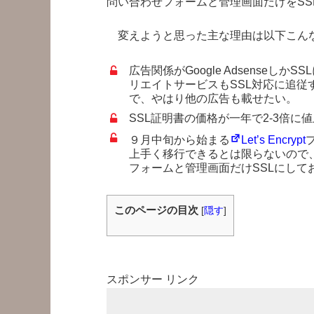
問い合わせフォームと管理画面だけをSS
変えようと思った主な理由は以下こん
広告関係がGoogle Adsense
リエイトサービスもSSL対応に追
で、やはり他の広告も載せたい。
SSL証明書の価格が一年で2-3倍
９月中旬から始まる
Let’s Encrypt
上手く移行できるとは限らないので
フォームと管理画面だけSSLにして
このページの目次
[
隠す
]
スポンサー リンク