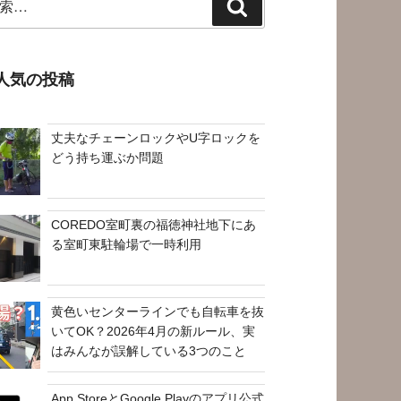
検
索
人気の投稿
丈夫なチェーンロックやU字ロックを
どう持ち運ぶか問題
COREDO室町裏の福徳神社地下にあ
る室町東駐輪場で一時利用
黄色いセンターラインでも自転車を抜
いてOK？2026年4月の新ルール、実
はみんなが誤解している3つのこと
App StoreとGoogle Playのアプリ公式