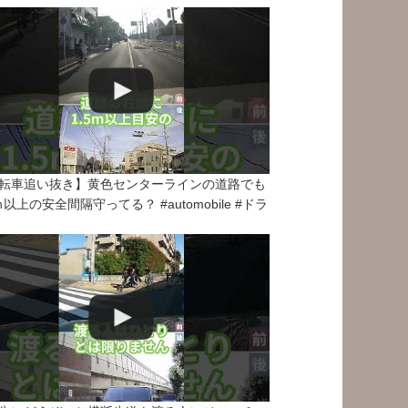
転車追い抜き】黄色センターラインの道路でも
5ｍ以上の安全間隔守ってる？ #automobile #ドラ