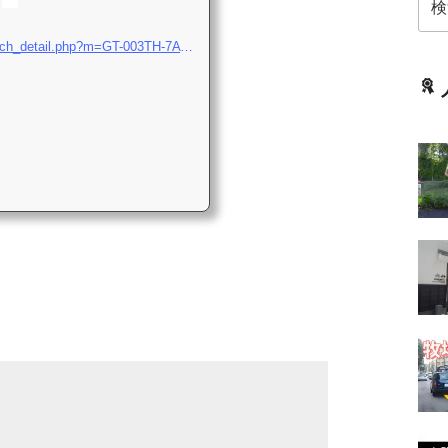
索:
http://products.g-shock.jp/watch_detail.php?m=GT-003TH-7AT&#038;n=388