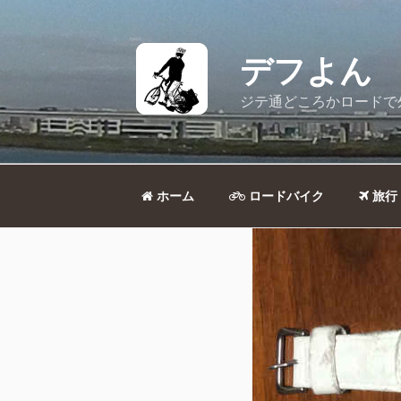
コ
ン
テ
デフよん
ン
ツ
ジテ通どころかロードで
へ
ス
キ
ッ
ホーム
ロードバイク
旅行
プ