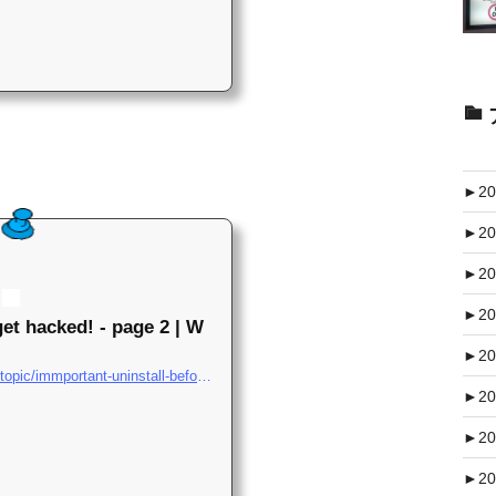
►
20
►
20
►
20
►
20
get hacked! - page 2 | W
►
20
https://wordpress.org/support/topic/immportant-uninstall-before-you-get-hacked/page/2/#post-11412826
►
20
►
20
►
20