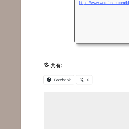
共有:
Facebook
X