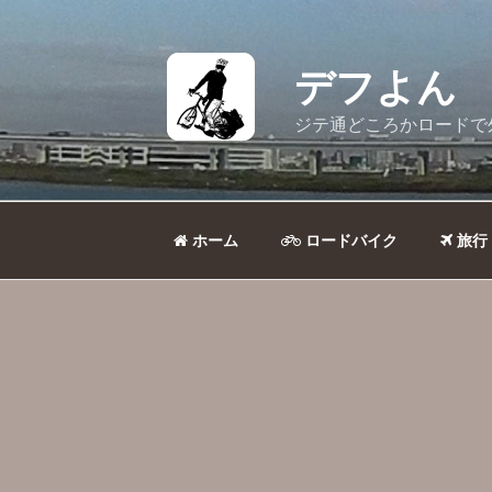
コ
ン
テ
デフよん
ン
ツ
ジテ通どころかロードで
へ
ス
キ
ッ
ホーム
ロードバイク
旅行
プ