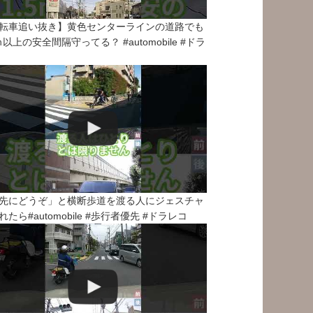
転車追い抜き】黄色センターラインの道路でも
5ｍ以上の安全間隔守ってる？ #automobile #ドラ
先にどうぞ」と横断歩道を渡る人にジェスチャ
れたら#automobile #歩行者優先 #ドラレコ