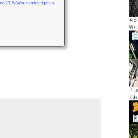
https://www.wordfence.com/blog/2019/04/yuzo-related-posts-zero-day-vulnerability-exploited-in-the-wild/
右直
切と
「自
てお