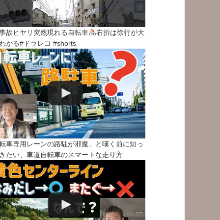
事故ヒヤリ突然現れる自転車
右折は徐行が大
わかる#ドラレコ #shorts
転車専用レーンの路駐が邪魔」と嘆く前に知っ
きたい、車道自転車のスマートな走り方