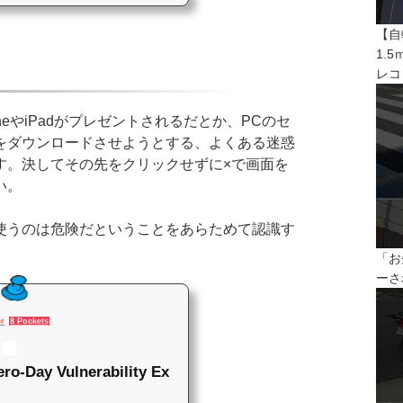
【自
1.
レコ
eやiPadがプレゼントされるだとか、PCのセ
をダウンロードさせようとする、よくある迷惑
す。決してその先をクリックせずに×で画面を
い。
うのは危険だということをあらためて認識す
「お
ーさ
er
8 Pockets
ro-Day Vulnerability Ex