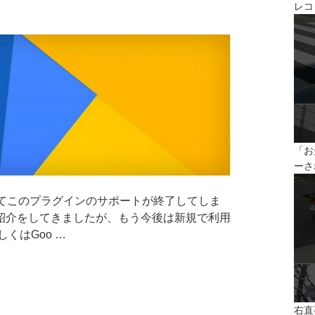
レコ
「お
ーさ
旬をもってこのプラグインのサポートが終了してしま
紹介をしてきましたが、もう今後は新規で利用
くはGoo …
右直