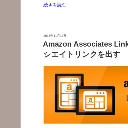
“【お
続きを読む
詫
び】
全
画
投
2017年11月19日
面
稿
Amazon Associates 
日:
の
シエイトリンクを出す
悪
質
広
告
に
リ
ダ
イ
レ
ク
ト
す