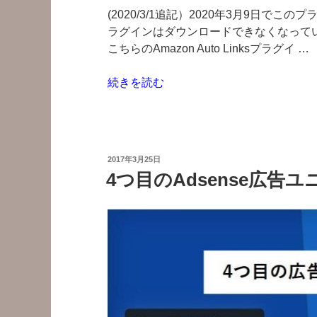
(2020/3/1追記）2020年3月9日で
る
ラグインはダウンロードできなくなって
の
こちらのAmazon Auto Linksプラグイ …
は
プ
“Amazon
続きを読む
ラ
Associates
グ
Link
イ
Builder
ン
プ
が
投
2017年3月25日
ラ
原
稿
4つ目のAdsense広告
日:
グ
因
イ
で
ン
し
で
た。”
ア
の
ソ
シ
エ