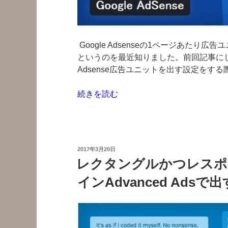
イ
ト
リ
ン
Google Adsenseの1ページあた
ク
というのを最近知りました。前回記事にしまし
を
Adsense広告ユニットを出す設定をする
出
す”
“4
続きを読む
の
つ
目
の
Adsense
投
2017年3月20日
広
稿
レクタングルかつレスポン
日:
告
インAdvanced Adsで
ユ
ニ
ッ
ト
を