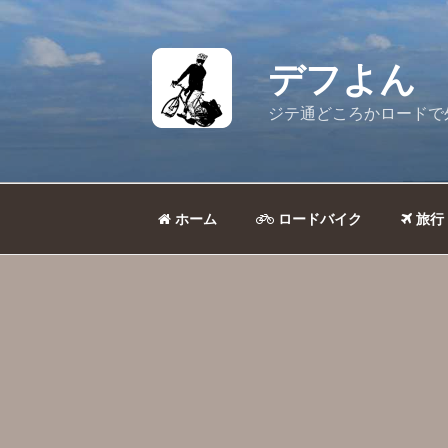
コ
ン
テ
デフよん
ン
ツ
ジテ通どころかロードで
へ
ス
キ
ッ
ホーム
ロードバイク
旅行
プ