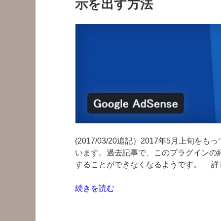
示を出す方法
つ
レ
ス
ポ
ン
シ
ブ
な
Adsense
を
プ
ラ
(2017/03/20追記）2017年5月上
グ
います。過去記事で、このプラグインの
イ
することができなくなるようです。 詳し
ン
Advanced
“Google
続きを読む
Ads
AdSense
で
プ
出