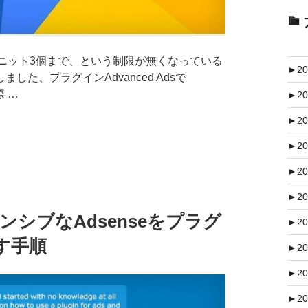
り広告ユニット3個まで、という制限が無くなっている
►
20
た、プラグインAdvanced Adsで
際 …
►
20
►
20
►
20
►
20
►
20
シブなAdsenseをプラグ
►
20
出す手順
►
20
►
20
►
20