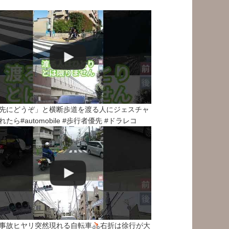
先にどうぞ」と横断歩道を渡る人にジェスチャ
れたら#automobile #歩行者優先 #ドラレコ
事故ヒヤリ突然現れる自転車
右折は徐行が大