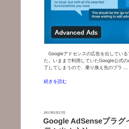
出
し
ま
し
た”
の
Googleアドセンスの広告を出しているプラ
た。いままで利用していたGoogle公式のA
了してしまうので、乗り換え先のプラ …
“レ
続きを読む
ク
タ
ン
グ
投
2017年2月17日
ル
稿
Google AdSense
日:
か