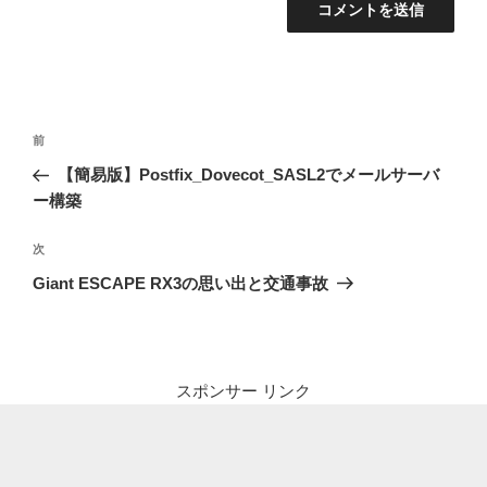
投
前
前
稿
の
【簡易版】Postfix_Dovecot_SASL2でメールサーバ
ナ
投
ー構築
ビ
稿
ゲ
次
次
の
ー
Giant ESCAPE RX3の思い出と交通事故
投
シ
稿
ョ
ン
スポンサー リンク