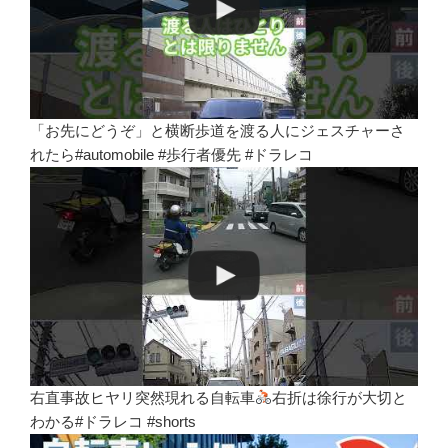
「お先にどうぞ」と横断歩道を渡る人にジェスチャーさ
れたら#automobile #歩行者優先 #ドラレコ
右直事故ヒヤリ突然現れる自転車
右折は徐行が大切と
わかる#ドラレコ #shorts