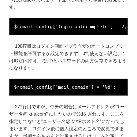
す。
$rcmail_config['login_autocomplete'] = 2;
198行目はログイン画面でブラウザのオートコンプリー
ト機能を許可するか設定できます。0で使えない設定、１
はIDだけ許可、2はIDとパスワードの両方保存できるよう
になります。
$rcmail_config['mail_domain'] = '%d';
271行目ですが、ウチの場合はメールアドレスが”ユー
ザー名@ikt-s.com” にしたいので%dを入れます。ここを
指定してないと”ユーザー名@IMAPホスト名”になってし
まいます。ログイン後に個人設定のところで変更できま
すが、最初からちゃんと設定させるにはココを設定して