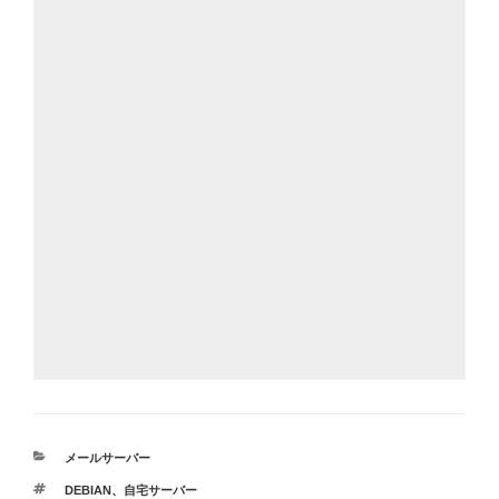
カ
メールサーバー
テ
タ
DEBIAN
、
自宅サーバー
ゴ