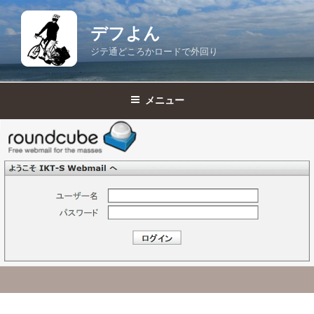
コ
ン
デフよん
テ
ジテ通どころかロードで外回り
ン
ツ
へ
メニュー
ス
キ
ッ
プ