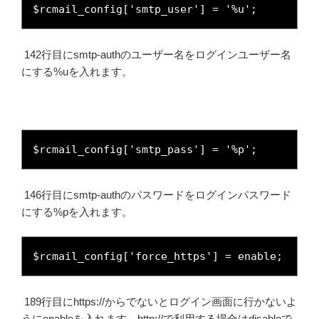
$rcmail_config['smtp_user'] = '%u';
142行目にsmtp-authのユーザー名をログインユーザー名
にする%uを入れます。
$rcmail_config['smtp_pass'] = '%p';
146行目にsmtp-authのパスワードをログインパスワード
にする%pを入れます。
$rcmail_config['force_https'] = enable;
189行目にhttps://からでないとログイン画面に行かないよ
うにenableを入れます。http://で利用する場合はdisableで