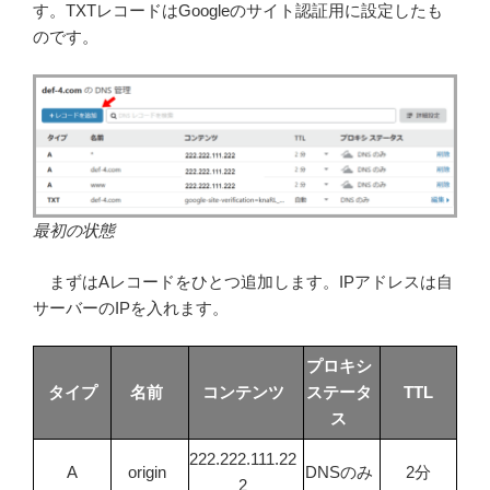
す。TXTレコードはGoogleのサイト認証用に設定したも
のです。
最初の状態
まずはAレコードをひとつ追加します。IPアドレスは自
サーバーのIPを入れます。
プロキシ
タイプ
名前
コンテンツ
ステータ
TTL
ス
222.222.111.22
A
origin
DNSのみ
2分
2