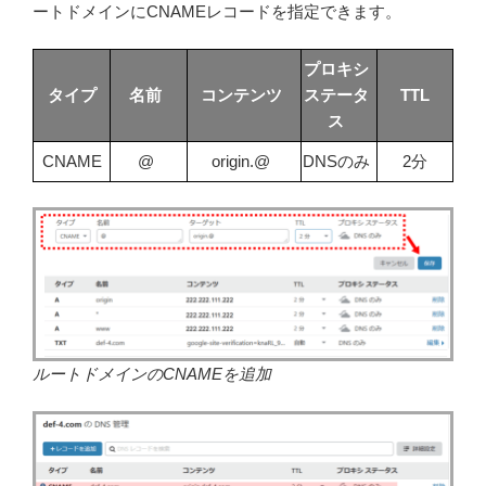
ートドメインにCNAMEレコードを指定できます。
プロキシ
タイプ
名前
コンテンツ
ステータ
TTL
ス
CNAME
@
origin.@
DNSのみ
2分
ルートドメインのCNAMEを追加