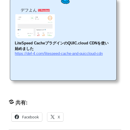
デフよん
1 Pocket
LiteSpeed CacheプラグインのQUIC.cloud CDNを使い
始めました
https://def-4.com/litespeed-cache-and-quiccloud-cdn
共有:
Facebook
X