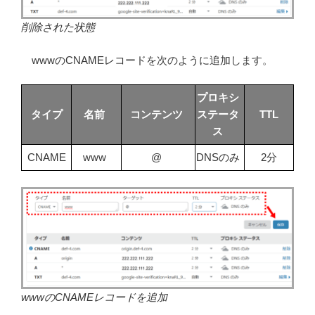
削除された状態
wwwのCNAMEレコードを次のように追加します。
プロキシ
タイプ
名前
コンテンツ
ステータ
TTL
ス
CNAME
www
@
DNSのみ
2分
wwwのCNAMEレコードを追加