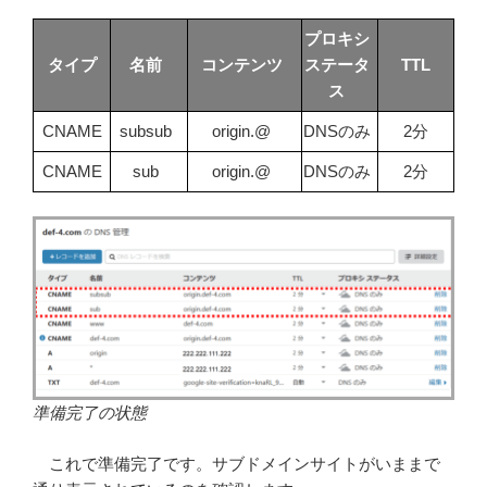
プロキシ
タイプ
名前
コンテンツ
ステータ
TTL
ス
CNAME
subsub
origin.@
DNSのみ
2分
CNAME
sub
origin.@
DNSのみ
2分
準備完了の状態
これで準備完了です。サブドメインサイトがいままで