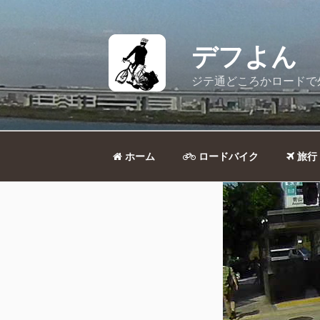
コ
ン
テ
デフよん
ン
ツ
ジテ通どころかロードで
へ
ス
キ
ッ
ホーム
ロードバイク
旅行
プ