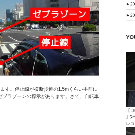
►
20
►
20
Y
す。停止線が横断歩道の1.5mくらい手前に
ゼブラゾーンの標示があります。さて、自転車
【自
1.
レコ