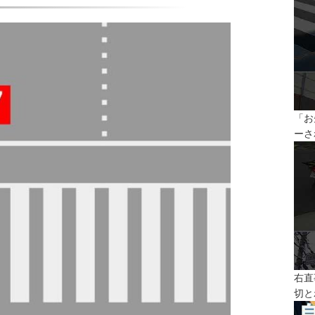
「お
ーさ
右直
切と