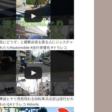
先にどうぞ」と横断歩道を渡る人にジェスチャ
れたら#automobile #歩行者優先 #ドラレコ
事故ヒヤリ突然現れる自転車
右折は徐行が大
わかる#ドラレコ #shorts