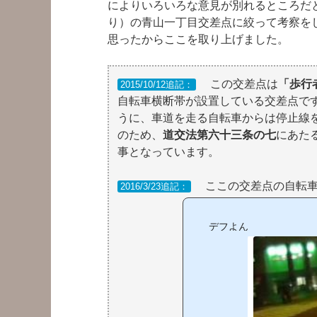
によりいろいろな意見が別れるところだと
り）の青山一丁目交差点に絞って考察を
思ったからここを取り上げました。
この交差点は
「歩行
2015/10/12追記：
自転車横断帯が設置している交差点で
うに、車道を走る自転車からは停止線
のため、
道交法
第六十三条の七
にあた
事となっています。
ここの交差点の自転車
2016/3/23追記：
デフよん