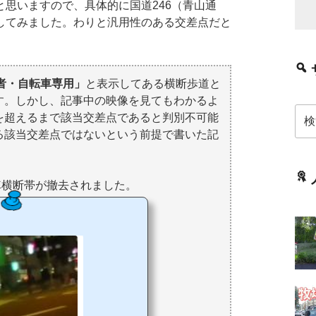
思いますので、具体的に国道246（青山通
してみました。わりと汎用性のある交差点だと
者・自転車専用」
と表示してある横断歩道と
す。しかし、記事中の映像を見てもわかるよ
検
を超えるまで該当交差点であると判別不可能
索:
る該当交差点ではないという前提で書いた記
横断帯が撤去されました。