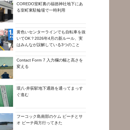
COREDO室町裏の福徳神社地下にあ
る室町東駐輪場で一時利用
黄色いセンターラインでも自転車を抜
いてOK？2026年4月の新ルール、実
はみんなが誤解している3つのこと
Contact Form 7 入力欄の幅と高さを
変える
環八-井荻駅地下通路を通ってまっす
ぐ進む
フーコック島南部のケム ビーチとサ
オ ビーチ両方行ってきた