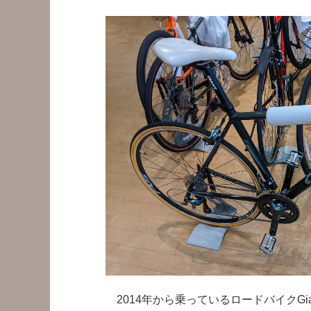
ヶ
島
フ
ラ
ッ
ト
ペ
ダ
ル
に
交
換”
の
2014年から乗っているロードバイクGian