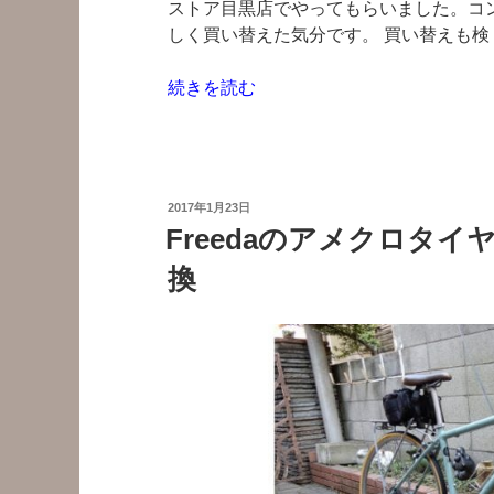
ストア目黒店でやってもらいました。コンポ
しく買い替えた気分です。 買い替えも検
“つ
続きを読む
い
に
Defy4(2014)
の
投
2017年1月23日
コ
稿
Freedaのアメクロタ
日:
ン
換
ポ
ー
ネ
ン
ト
交
換！
Tiagra
一