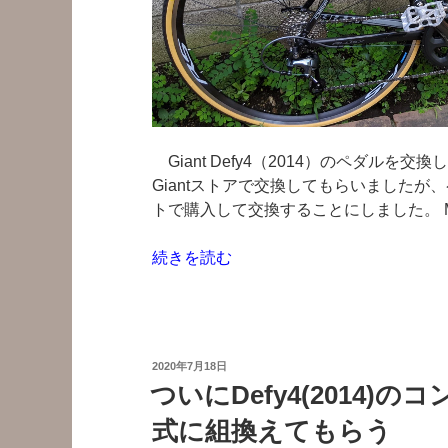
ッ
ト
リ
ア
キ
ャ
Giant Defy4（2014）のペダル
リ
Giantストアで交換してもらいました
ア
トで購入して交換することにしました。 M
を
購
“ロ
続きを読む
入”
ー
の
ド
バ
イ
投
2020年7月18日
ク
稿
ついにDefy4(2014)の
日:
Defy4(2014)
式に組換えてもらう
三