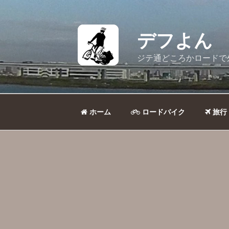
コ
ン
テ
デフよん
ン
ツ
ジテ通どころかロードで
へ
ス
キ
ッ
ホーム
ロードバイク
旅行
プ