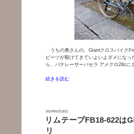
式
に
組
換
え
て
も
うちの奥さんの、GiantクロスバイクFr
ら
ビーツが裂けてきていよいよダメになった
う”
ら、パナレーサーパセラ アメクロ28cに
の
“Freeda
続きを読む
の
ア
メ
ク
投
2016年5月28日
ロ
稿
リムテープFB18-622はG
日:
タ
リ
イ