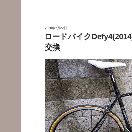
ー
ド
バ
イ
投
2020年7月22日
ク
稿
ロードバイクDefy4(20
日:
で
交換
パ
ニ
ア
バ
ッ
グ
に
最
適！
RITEWAY
オ
フ
セ