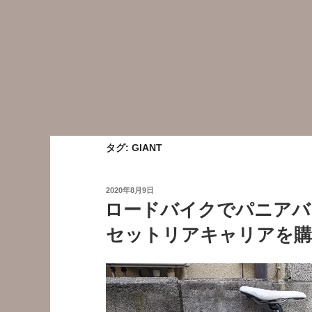
タグ:
GIANT
投
2020年8月9日
稿
ロードバイクでパニアバッ
日:
セットリアキャリアを購