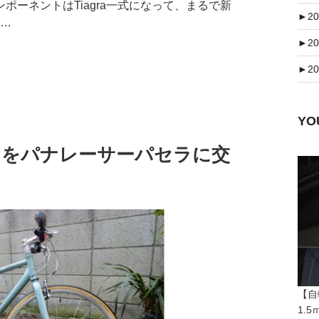
ーネントはTiagra一式になって、まるで新
►
20
 …
►
20
►
20
Y
イヤをパナレーサーパセラに交
【自
1.