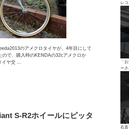
レコ
eeda2013のアメクロタイヤが、4年目にして
ので、購入時のKENDAの32cアメクロか
「お
タイヤ交 …
ーさ
iant S-R2ホイールにピッタ
右直