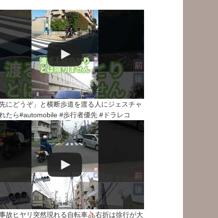
先にどうぞ」と横断歩道を渡る人にジェスチャ
れたら#automobile #歩行者優先 #ドラレコ
事故ヒヤリ突然現れる自転車
右折は徐行が大