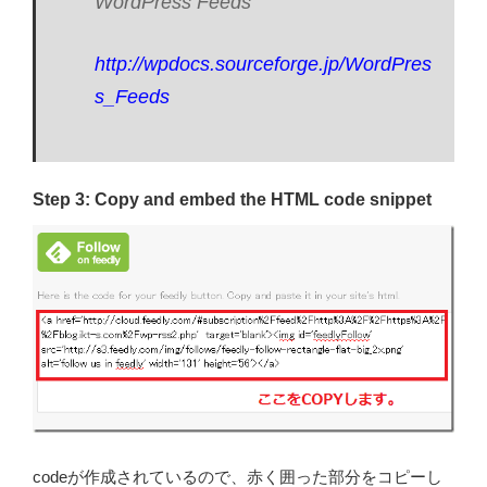
WordPress Feeds
http://wpdocs.sourceforge.jp/WordPres
s_Feeds
Step 3: Copy and embed the HTML code snippet
codeが作成されているので、赤く囲った部分をコピーし