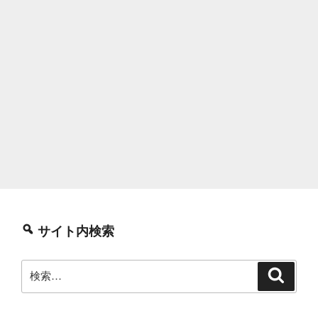
サイト内検索
検
検
索
索: