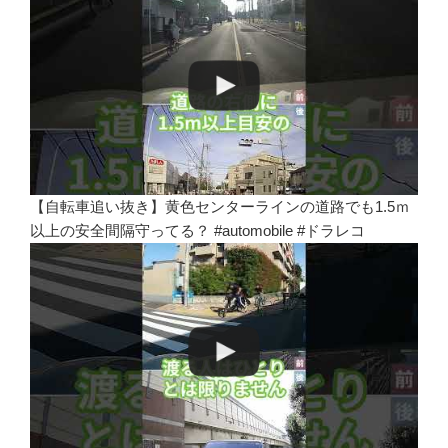
【自転車追い抜き】黄色センターラインの道路でも1.5ｍ
以上の安全間隔守ってる？ #automobile #ドラレコ