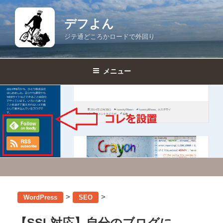
コ
ン
デフよん
テ
ジテ通どころかロードで外回り
ン
ツ
へ
メニュー
ス
キ
ッ
プ
>
>
WordPress
SEO
【SSL対応】自分のブログに