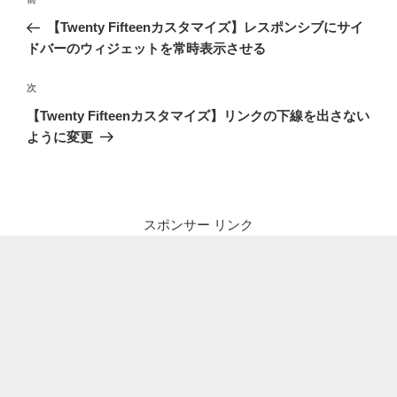
前
稿
の
【Twenty Fifteenカスタマイズ】レスポンシブにサイ
ナ
投
ドバーのウィジェットを常時表示させる
ビ
稿
ゲ
次
次
の
ー
【Twenty Fifteenカスタマイズ】リンクの下線を出さない
投
シ
ように変更
稿
ョ
ン
スポンサー リンク