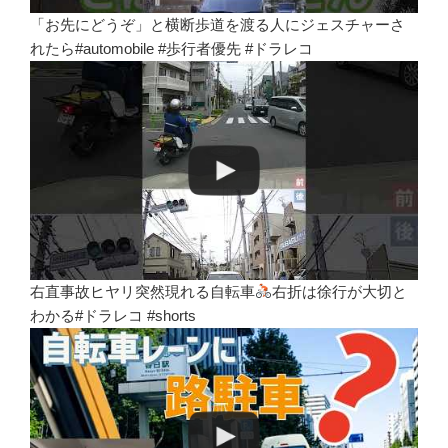
「お先にどうぞ」と横断歩道を渡る人にジェスチャーさ
れたら#automobile #歩行者優先 #ドラレコ
右直事故ヒヤリ突然現れる自転車
右折は徐行が大切と
わかる#ドラレコ #shorts