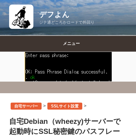
コ
ン
デフよん
テ
ジテ通どころかロードで外回り
ン
ツ
へ
メニュー
ス
キ
ッ
プ
>
>
自宅サーバー
SSLサイト設置
自宅Debian（wheezy)サーバーで
起動時にSSL秘密鍵のパスフレー