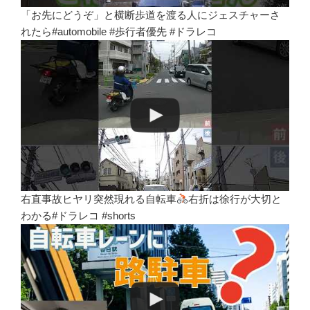
「お先にどうぞ」と横断歩道を渡る人にジェスチャーさ
れたら#automobile #歩行者優先 #ドラレコ
右直事故ヒヤリ突然現れる自転車
右折は徐行が大切と
わかる#ドラレコ #shorts