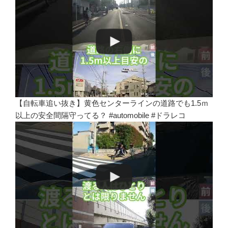
【自転車追い抜き】黄色センターラインの道路でも1.5ｍ
以上の安全間隔守ってる？ #automobile #ドラレコ