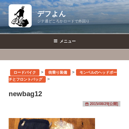
コ
ン
デフよん
テ
ジテ通どころかロードで外回り
ン
ツ
へ
メニュー
ス
キ
ッ
プ
>
>
ロードバイク
街乗り装備
モンベルのヘッドポー
>
チとフロントバッグ
newbag12
2015/08/29[公開]