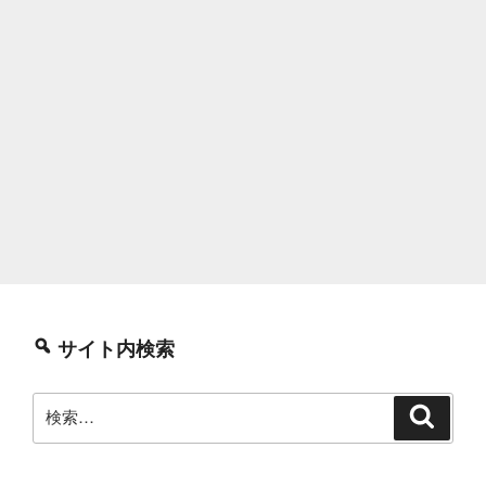
サイト内検索
検
検
索
索: