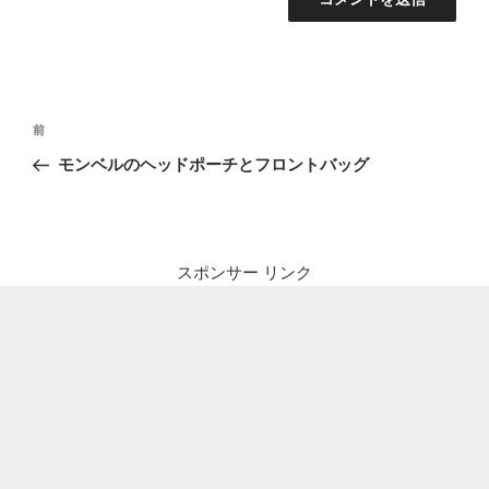
投
前
前
稿
の
モンベルのヘッドポーチとフロントバッグ
ナ
投
ビ
稿
ゲ
ー
スポンサー リンク
シ
ョ
ン