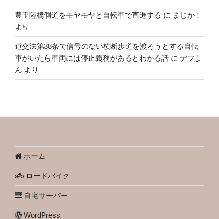
豊玉陸橋側道をモヤモヤと自転車で直進する
に
まじか！
より
道交法第38条で信号のない横断歩道を渡ろうとする自転
車がいたら車両には停止義務があるとわかる話
に
デフよ
ん
より
ホーム
ロードバイク
自宅サーバー
WordPress