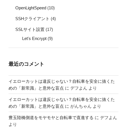
OpenLightSpeed
(10)
SSHクライアント
(4)
SSLサイト設置
(17)
Let's Encrypt
(9)
最近のコメント
イエローカットは違反じゃない？自転車を安全に抜くた
めの「新常識」と意外な盲点
に
デフよん
より
イエローカットは違反じゃない？自転車を安全に抜くた
めの「新常識」と意外な盲点
に
がんちゃん
より
豊玉陸橋側道をモヤモヤと自転車で直進する
に
デフよん
より