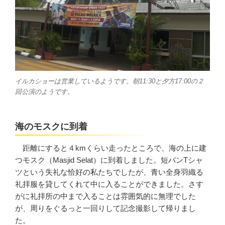
イルカショーは営業しているようです。朝11:30と夕方17:00の２
回公演のようです。
海のモスクに到着
距離にすると４kmくらい走ったところで、海の上に建
つモスク（
Masjid Selat）
に到着しました。短パンTシャ
ツという失礼な恰好の私たちでしたが、青い全身羽織る
礼拝服を貸してくれて中に入ることができました。さす
がに礼拝所の中まで入ることは雰囲気的に無理でした
が、周りをぐるっと一回りして記念撮影して帰りまし
た。