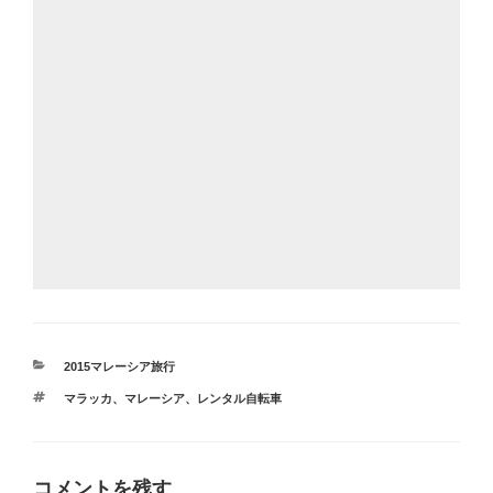
カ
2015マレーシア旅行
テ
タ
マラッカ
、
マレーシア
、
レンタル自転車
ゴ
グ
リ
ー
コメントを残す