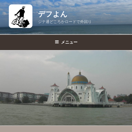
コ
ン
デフよん
テ
ジテ通どころかロードで外回り
ン
ツ
へ
メニュー
ス
キ
ッ
プ